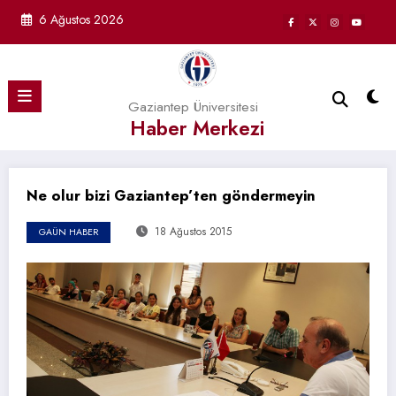
İçeriğe
6 Ağustos 2026
atla
Gaziantep Üniversitesi
Haber Merkezi
Ne olur bizi Gaziantep’ten göndermeyin
18 Ağustos 2015
GAÜN HABER