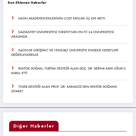
Son Eklenen Haberler
GAÜN AKADEMİSYENLERİNİN COST KATILIMI ÜÇ KAT ARTTI
GAZİANTEP ÜNİVERSİTESİ TÜRKİYE’NİN EN İYİ 24 ÜNİVERSİTESİ
ARASINDA
GAÜN’DE GİRİŞİMCİ VE YENİLİKÇİ ÜNİVERSİTE ENDEKSİ HEDEFLERİ
DEĞERLENDİRİLDİ
REKTÖR DOĞAN, TÜBİTAK DESTEĞİ ALAN DOÇ. DR. BERNA KAYA UĞUR’U
KABUL ETTİ
TÜSEB DESTEĞİ ALAN PROF. DR. KARAGÖZ’DEN REKTÖR DOĞAN’A
ZİYARET
Diğer Haberler