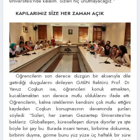
Üniversitesi’nde kalalım. Sizleri hiç unutmayacağız.”
KAPILARIMIZ SİZE HER ZAMAN AÇIK
Öğrencilerin son derece düzgün bir aksanıyla dile
getirdiği duygularını dinleyen GAÜN Rektörü Prof. Dr.
Yavuz Coşkun ise, öğrencileri konuk etmekten,
kucaklamaktan son derece mutlu olduklarını ifade etti.
Öğrencilerin, kalma isteklerinin kendisini çok mutlu ettiğini
kaydeden Coşkun konuşmasının devamında şunları
söyledi: “Sizleri, her zaman Gaziantep Üniversitesi’ne
bekleriz. Globalleşen, küreselleşen dünya diyorlar ya işte
böyle bir şey bu. Burada insani temas, birbirine dokunma,
birbirini duyma, görme bunu yüz yüze üç haftalık bir süre