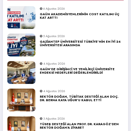
6 Ağustos 2026
GAÜN AKADEMİSYENLERİNİN COST KATILIMI ÜÇ
KAT ARTTI
5 Ağustos 2026
GAZİANTEP ÜNİVERSİTESİ TÜRKİYE’NİN EN İYİ 24
ÜNİVERSİTESİ ARASINDA
4 Ağustos 2026
GAÜN’DE GİRİŞİMCİ VE YENİLİKÇİ ÜNİVERSİTE
ENDEKSİ HEDEFLERİ DEĞERLENDİRİLDİ
4 Ağustos 2026
REKTÖR DOĞAN, TÜBİTAK DESTEĞİ ALAN DOÇ.
DR. BERNA KAYA UĞUR’U KABUL ETTİ
3 Ağustos 2026
TÜSEB DESTEĞİ ALAN PROF. DR. KARAGÖZ’DEN
REKTÖR DOĞAN’A ZİYARET