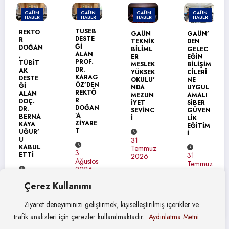
N
GAÜN
GAÜN
GAÜN
GAÜN
R
HABER
HABER
HABER
HABER
GAÜN’
TÜSEB
Ö
GAÜN
GAÜN’
DEN
DESTE
TEKNİK
DEN
ÜRDÜN
Ğİ
AN
BİLİML
GELEC
ÜNİVE
ALAN
ER
EĞİN
SİTESİ
PROF.
T
MESLEK
BİLİŞİM
NE
DR.
YÜKSEK
CİLERİ
ERASM
KARAG
E
OKULU’
NE
US+
ÖZ’DEN
NDA
UYGUL
ZİYARE
REKTÖ
MEZUN
AMALI
Tİ
R
İYET
SİBER
DOĞAN
SEVİNC
GÜVEN
’A
A
İ
LİK
31
ZİYARE
EĞİTİM
Temmu
T
’
İ
2026
31
L
Temmuz
3
31
2026
Ağustos
Temmuz
2026
2026
Çerez Kullanımı
os
Ziyaret deneyiminizi geliştirmek, kişiselleştirilmiş içerikler ve
trafik analizleri için çerezler kullanılmaktadır.
Aydınlatma Metni
© Gaziantep Üniversitesi Basın Yayın ve Halkla İlişkiler Müdürlüğü