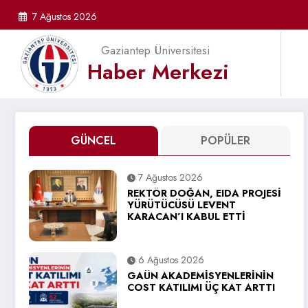
İçeriğe
7 Ağustos 2026
atla
Gaziantep Üniversitesi
Haber Merkezi
GÜNCEL
POPÜLER
7 Ağustos 2026
REKTÖR DOĞAN, EIDA PROJESİ
YÜRÜTÜCÜSÜ LEVENT
KARACAN’I KABUL ETTİ
6 Ağustos 2026
GAÜN AKADEMİSYENLERİNİN
COST KATILIMI ÜÇ KAT ARTTI