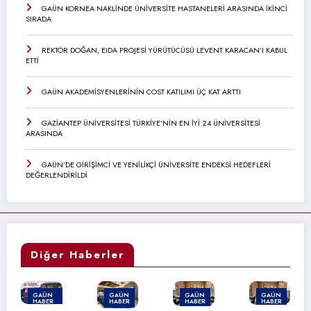
GAÜN KORNEA NAKLİNDE ÜNİVERSİTE HASTANELERİ ARASINDA İKİNCİ
SIRADA
REKTÖR DOĞAN, EIDA PROJESİ YÜRÜTÜCÜSÜ LEVENT KARACAN’I KABUL
ETTİ
GAÜN AKADEMİSYENLERİNİN COST KATILIMI ÜÇ KAT ARTTI
GAZİANTEP ÜNİVERSİTESİ TÜRKİYE’NİN EN İYİ 24 ÜNİVERSİTESİ
ARASINDA
GAÜN’DE GİRİŞİMCİ VE YENİLİKÇİ ÜNİVERSİTE ENDEKSİ HEDEFLERİ
DEĞERLENDİRİLDİ
Diğer Haberler
GAÜN
GAÜN
GAÜN
GAÜN
HABER
HABER
HABER
HABER