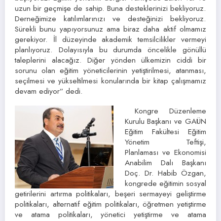
uzun bir geçmişe de sahip. Buna desteklerinizi bekliyoruz.
Derneğimize katılımlarınızı ve desteğinizi bekliyoruz.
Sürekli bunu yapıyorsunuz ama biraz daha aktif olmamız
gerekiyor. İl düzeyinde akademik temsilcilikler vermeyi
planlıyoruz. Dolayısıyla bu durumda öncelikle gönüllü
taleplerini alacağız. Diğer yönden ülkemizin ciddi bir
sorunu olan eğitim yöneticilerinin yetiştirilmesi, atanması,
seçilmesi ve yükseltilmesi konularında bir kitap çalışmamız
devam ediyor” dedi.
Kongre Düzenleme
Kurulu Başkanı ve GAÜN
Eğitim Fakültesi Eğitim
Yönetim Teftişi,
Planlaması ve Ekonomisi
Anabilim Dalı Başkanı
Doç. Dr. Habib Özgan,
kongrede eğitimin sosyal
getirilerini artırma politikaları, beşeri sermayeyi geliştirme
politikaları, alternatif eğitim politikaları, öğretmen yetiştirme
ve atama politikaları, yönetici yetiştirme ve atama