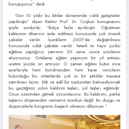
konuşuyoruz” dedi.
“Son 10 yıldır bu iktidar döneminde ciddi gelişmeler
yapılmıştır” diyen Rektör Prof. Dr. Coşkun konuşmasını
şöyle sürdürdü: “Bütçe fazla ayrılmıştır. Öğretmen
kalitesinin itibarının iade edilmesi konusunda çok önemli
çabalar vardır. İçeriklerin 2007’de değiştirilmesi
konusunda ciddi çabalar vardır. Yeterli mi hayır çünkü
eğitime yaptığınız yatırımın 20 sene sonra ürünlerini
alıyorsunuz. Ortalama eğitim yaşımızın bir yıl artması
üretimi yüzde on artırıyor. O zaman eğitimi bütün ince
ayarlarıyla hem bürokrasiden hem karar vericilerin
bulunduğu bu ortamlarda çok iyi bir şekilde masaya
yatırılması lazım. Etik ve adil bir toplumdan bahsediyorsak
bu geçtiğimiz yolun kaldırım taşları, yol taşları eğitimdir.
Onun üzerinden gitmek zorundasınız. Bu kaldırımı, parke
taşlarını döşemeden varmanız mümkün değil. Bu duygu ve
düşüncelerle kongrenin başarılı olmasını diliyorum.”