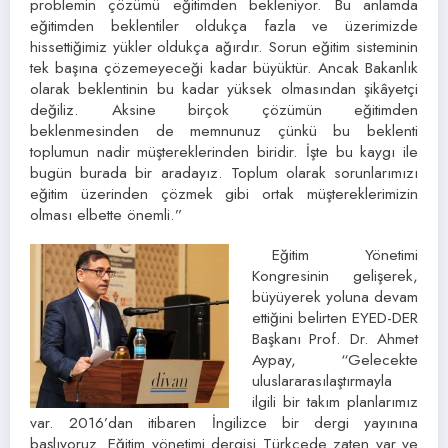
problemin çözümü eğitimden bekleniyor. Bu anlamda
eğitimden beklentiler oldukça fazla ve üzerimizde
hissettiğimiz yükler oldukça ağırdır. Sorun eğitim sisteminin
tek başına çözemeyeceği kadar büyüktür. Ancak Bakanlık
olarak beklentinin bu kadar yüksek olmasından şikâyetçi
değiliz. Aksine birçok çözümün eğitimden
beklenmesinden de memnunuz çünkü bu beklenti
toplumun nadir müştereklerinden biridir. İşte bu kaygı ile
bugün burada bir aradayız. Toplum olarak sorunlarımızı
eğitim üzerinden çözmek gibi ortak müştereklerimizin
olması elbette önemli.”
Eğitim Yönetimi
Kongresinin gelişerek,
büyüyerek yoluna devam
ettiğini belirten EYED-DER
Başkanı Prof. Dr. Ahmet
Aypay, “Gelecekte
uluslararasılaştırmayla
ilgili bir takım planlarımız
var. 2016’dan itibaren İngilizce bir dergi yayınına
başlıyoruz. Eğitim yönetimi dergisi Türkçede zaten var ve