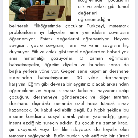
etik ve ahlaki gibi temel
değerleri
öğrenemediğini
belirterek, “İlköğretimde çocuklar Türkçeyi, matematik
problemlerini iyi biliyorlar ama yanındakini sevmesini
öğrenemiyor. Estetik değerlerini öğrenemiyor. Hayvan
sevgisini, çevre sevgisini, Tanrı ve vatan sevgisini hiç
duymuyor. Etik ve ahlak gibi temel değerlerden haberi yok
ama matematiği çözüyorlar. O zaman eğitimden
bahsetmeyelim, öğretim diyelim ve bundan sonra da
başka yerlere yöneliyor. Geçen sene kapatılan dershane
sürecinden bahsetmiyorum. 30 yıldır dershaneye
karşıyım. Eğitim gibi devasa bir aygıtınız olacak arkasından
öğrencilerimizin hepsi istisnasız tarlasını, hayvanını satıp
çocuğunu dershaneye gönderecek ve diğer taraftan
dershane dışındaki zamanda özel hoca tutacak sınav
kazanacak. Bu kabul edilebilir değil. Bu hiçbir şekilde bu
insanın kendisine sosyal olarak yatırım yapmadığı, genç
insanı ezdiğiniz sürecin adıdır. Bu çocuk ne zaman kitap,
şiir okuyacak veya bir film izleyecek de hayatla olan
temasını sağlayacak. Bütün bunları yok ettiğimiz bir süreci