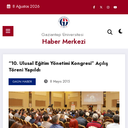
İçeriğe
8 Ağustos 2026
atla
Gaziantep Üniversitesi
Haber Merkezi
“10. Ulusal Eğitim Yönetimi Kongresi” Açılış
Töreni Yapıldı
8 Mayıs 2015
GAÜN HABER