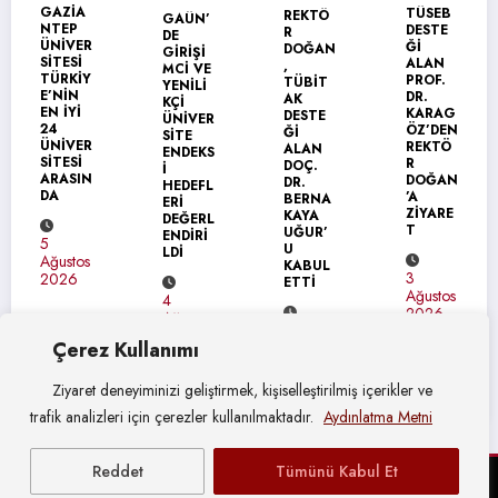
TÜSEB
REKTÖ
GAÜN’
GAÜN
DESTE
R
DE
TEKNİK
Ğİ
DOĞAN
GİRİŞİ
BİLİML
ALAN
,
MCİ VE
ER
PROF.
TÜBİT
YENİLİ
MESLEK
DR.
AK
KÇİ
YÜKSEK
KARAG
DESTE
ÜNİVER
OKULU’
ÖZ’DEN
Ğİ
SİTE
NDA
REKTÖ
ALAN
ENDEKS
MEZUN
R
DOÇ.
İ
İYET
DOĞAN
DR.
HEDEFL
SEVİNC
’A
BERNA
ERİ
İ
ZİYARE
KAYA
DEĞERL
T
UĞUR’
ENDİRİ
U
31
LDİ
KABUL
Temmuz
3
ETTİ
2026
Ağustos
4
2026
Ağustos
4
2026
Çerez Kullanımı
Ağustos
2026
Ziyaret deneyiminizi geliştirmek, kişiselleştirilmiş içerikler ve
trafik analizleri için çerezler kullanılmaktadır.
Aydınlatma Metni
Reddet
Tümünü Kabul Et
© Gaziantep Üniversitesi Basın Yayın ve Halkla İlişkiler Müdürlüğü