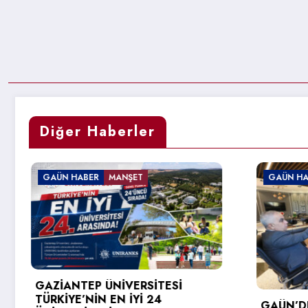
Diğer Haberler
GAÜN HABER
GA
REK
GAÜN’DE GİRİŞİMCİ VE
DES