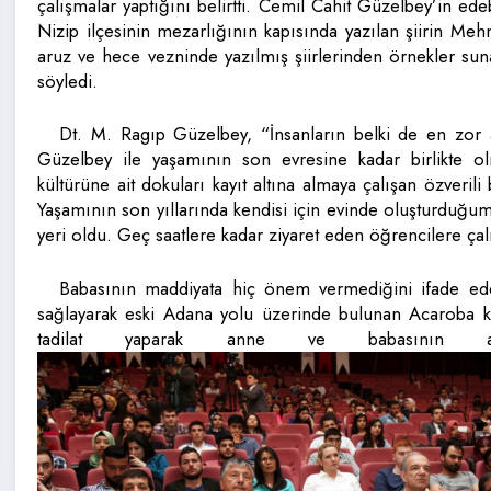
çalışmalar yaptığını belirtti. Cemil Cahit Güzelbey’in ed
Nizip ilçesinin mezarlığının kapısında yazılan şiirin Meh
aruz ve hece vezninde yazılmış şiirlerinden örnekler sun
söyledi.
Dt. M. Ragıp Güzelbey, “İnsanların belki de en zor a
Güzelbey ile yaşamının son evresine kadar birlikte 
kültürüne ait dokuları kayıt altına almaya çalışan özveril
Yaşamının son yıllarında kendisi için evinde oluşturduğu
yeri oldu. Geç saatlere kadar ziyaret eden öğrencilere çal
Babasının maddiyata hiç önem vermediğini ifade ede
sağlayarak eski Adana yolu üzerinde bulunan Acaroba k
tadilat yaparak anne ve babasının adın