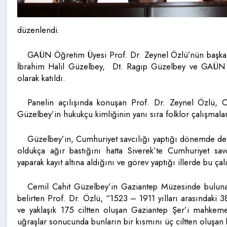
düzenlendi.
GAÜN Öğretim Üyesi Prof. Dr. Zeynel Özlü’nün başkan
İbrahim Halil Güzelbey, Dt. Ragıp Güzelbey ve GAÜN Ö
olarak katıldı.
Panelin açılışında konuşan Prof. Dr. Zeynel Özlü, C
Güzelbey’in hukukçu kimliğinin yanı sıra folklor çalışmala
Güzelbey’in, Cumhuriyet savcılığı yaptığı dönemde de h
oldukça ağır bastığını hatta Siverek’te Cumhuriyet savcı
yaparak kayıt altına aldığını ve görev yaptığı illerde bu çal
Cemil Cahit Güzelbey’in Gaziantep Müzesinde bulunan
belirten Prof. Dr. Özlü, “1523 – 1911 yılları arasındaki 
ve yaklaşık 175 ciltten oluşan Gaziantep Şer’i mahkeme
uğraşlar sonucunda bunların bir kısmını üç ciltten oluşan k