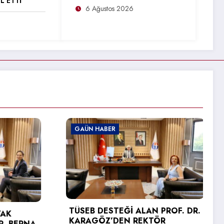
L ETTİ
6 Ağustos 2026
GAÜN HABER
AN PROF. DR.
KTÖR
GAÜN TEKNİK BİLİMLER MESLEK