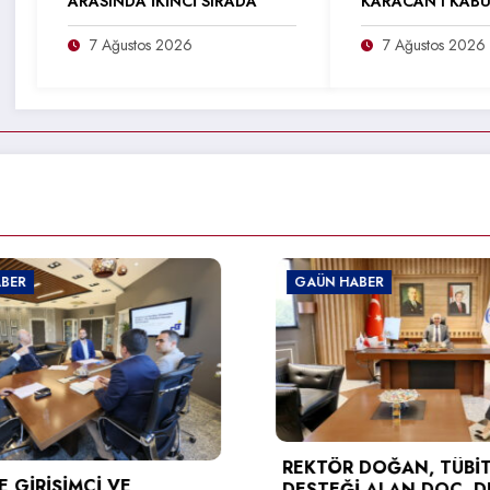
ARASINDA İKİNCİ SIRADA
KARACAN’I KABU
7 Ağustos 2026
7 Ağustos 2026
ÜN HABER
GAÜN HABER
TÜSEB DESTEĞİ AL
TÖR DOĞAN, TÜBİTAK
KARAGÖZ’DEN RE
TEĞİ ALAN DOÇ. DR. BERNA