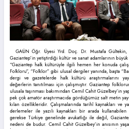
GAÜN Öğr. Üyesi Yrd. Doç. Dr. Mustafa Gültekin, G
Gaziantep’in yetiştirdiği kültür ve sanat adamlarının büy
“Gaziantep halk kültürüyle ilgili hemen her konuda çalı
Folkloru”, “Folklor” gibi ulusal dergiler yanında, başta “
dergi ve gazetelerde halk kültürü araştırmalarını y
değerlerin tanıtılması için çalışmıştır. Gaziantep folkl
ulusala taşınması bakımından Cemil Cahit Güzelbey’in yaptık
pek çok amatör araştırmacıda gördüğümüz salt metin yayım
kılan özellikleridir. Çalışmalarında tarihî kaynakları ve ya
derlemeler ile yazılı kaynakları bir arada kullanabilen
gerekse Türkiye genelinde avukatlığı ile değil, Gaziante
nedeni de budur. Cemil Cahit Güzelbey’in anısının yaşat