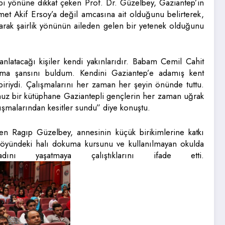
ebi yönüne dikkat çeken Prof. Dr. Güzelbey, Gaziantep’in
met Akif Ersoy’a değil amcasına ait olduğunu belirterek,
arak şairlik yönünün aileden gelen bir yetenek olduğunu
nlatacağı kişiler kendi yakınlarıdır. Babam Cemil Cahit
olma şansını buldum. Kendini Gaziantep’e adamış kent
i biriydi. Çalışmalarını her zaman her şeyin önünde tuttu.
muz bir kütüphane Gaziantepli gençlerin her zaman uğrak
ışmalarından kesitler sundu” diye konuştu.
n Ragıp Güzelbey, annesinin küçük birikimlerine katkı
öyündeki halı dokuma kursunu ve kullanılmayan okulda
ı yaşatmaya çalıştıklarını ifade etti.