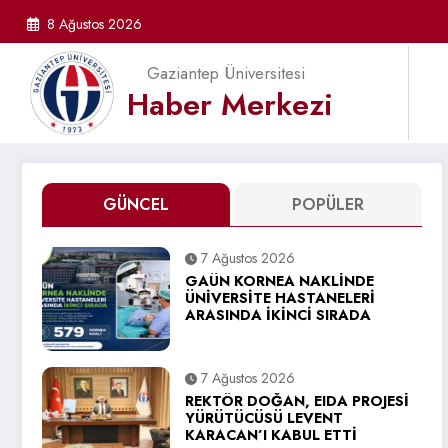
İçeriğe
8 Ağustos 2026
atla
Gaziantep Üniversitesi
Haber Merkezi
GÜNCEL
POPÜLER
7 Ağustos 2026
GAÜN KORNEA NAKLİNDE
ÜNİVERSİTE HASTANELERİ
ARASINDA İKİNCİ SIRADA
7 Ağustos 2026
REKTÖR DOĞAN, EIDA PROJESİ
YÜRÜTÜCÜSÜ LEVENT
KARACAN’I KABUL ETTİ