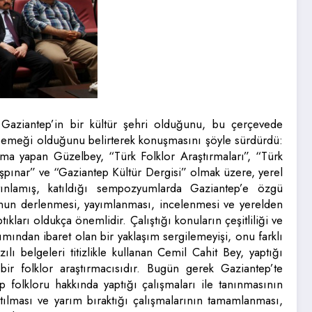
aziantep’in bir kültür şehri olduğunu, bu çerçevede
ük emeği olduğunu belirterek konuşmasını şöyle sürdürdü:
şma yapan Güzelbey, “Türk Folklor Araştırmaları”, “Türk
Başpınar” ve “Gaziantep Kültür Dergisi” olmak üzere, yerel
ayınlamış, katıldığı sempozyumlarda Gaziantep’e özgü
orunun derlenmesi, yayımlanması, incelenmesi ve yerelden
ları oldukça önemlidir. Çalıştığı konuların çeşitliliği ve
ından ibaret olan bir yaklaşım sergilemeyişi, onu farklı
zılı belgeleri titizlikle kullanan Cemil Cahit Bey, yaptığı
 bir folklor araştırmacısıdır. Bugün gerek Gaziantep’te
p folkloru hakkında yaptığı çalışmaları ile tanınmasının
ılması ve yarım bıraktığı çalışmalarının tamamlanması,