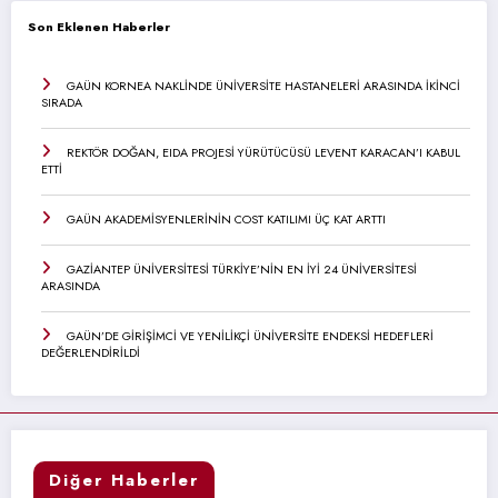
Son Eklenen Haberler
GAÜN KORNEA NAKLİNDE ÜNİVERSİTE HASTANELERİ ARASINDA İKİNCİ
SIRADA
REKTÖR DOĞAN, EIDA PROJESİ YÜRÜTÜCÜSÜ LEVENT KARACAN’I KABUL
ETTİ
GAÜN AKADEMİSYENLERİNİN COST KATILIMI ÜÇ KAT ARTTI
GAZİANTEP ÜNİVERSİTESİ TÜRKİYE’NİN EN İYİ 24 ÜNİVERSİTESİ
ARASINDA
GAÜN’DE GİRİŞİMCİ VE YENİLİKÇİ ÜNİVERSİTE ENDEKSİ HEDEFLERİ
DEĞERLENDİRİLDİ
Diğer Haberler