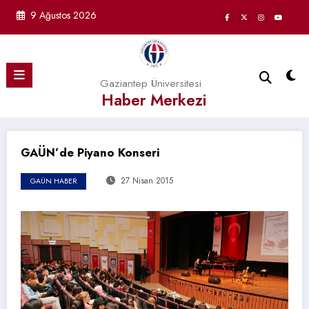
İçeriğe
9 Ağustos 2026
atla
Gaziantep Üniversitesi
Haber Merkezi
GAÜN’de Piyano Konseri
27 Nisan 2015
GAÜN HABER