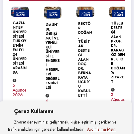
GAÜN
GAÜN
GAÜN
GAÜN
HABER
HABER
HABER
HABER
MANŞET
GAZİA
TÜSEB
REKTÖ
GAÜN’
NTEP
DESTE
R
DE
ÜNİVER
Ğİ
DOĞAN
GİRİŞİ
SİTESİ
ALAN
,
MCİ VE
TÜRKİY
PROF.
TÜBİT
YENİLİ
E’NİN
DR.
AK
KÇİ
EN İYİ
KARAG
DESTE
ÜNİVER
24
ÖZ’DEN
Ğİ
SİTE
ÜNİVER
REKTÖ
ALAN
ENDEKS
SİTESİ
R
DOÇ.
İ
ARASIN
DOĞAN
DR.
HEDEFL
DA
’A
BERNA
ERİ
ZİYARE
KAYA
DEĞERL
T
UĞUR’
ENDİRİ
5
U
LDİ
Ağustos
KABUL
3
2026
ETTİ
Ağustos
4
2026
Ağustos
4
2026
Çerez Kullanımı
Ağustos
2026
Ziyaret deneyiminizi geliştirmek, kişiselleştirilmiş içerikler ve
trafik analizleri için çerezler kullanılmaktadır.
Aydınlatma Metni