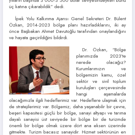
yılların başında 3 000-3 500 dolar seviyesindeyken bunu
üç katına çıkarabildik” dedi.
İpek Yolu Kalkınma Ajansı Genel Sekreteri Dr. Bülent
Özkan, 2014-2023 bölge planı hazırladıklarını, iki ay
önce Başbakan Ahmet Davutoğlu tarafından onaylandığını
ve hayata geçirildiğini bildirdi.
Dr. Özkan, “Bölge
planımızda 2023’te
nerede olacağız?
Kurumlarımızın ve
bölgemizin kamu, özel
sektör ve sivil toplum
kuruluşları çerçevesinde
hangi aşamalarda
olacağımızla ilgili hedeflerimiz var. Hedeflere ulaşmak için
de stratejilerimiz var. Bölgemiz; daha yaşanabilir bir çevre,
beşeri kapasitesi güçlü bir bölge, sanayi altyapı ve tarıma
dayalı sanayisi üst seviyede bir bölge bir de turizmde
önemli bir bölge olmak üzere dört ana eksen üzerinde
gitmekte. Turizm bacasız sanayidir. Hizmet sektörünün en