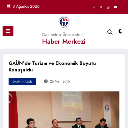
İçeriğe
8 Ağustos 2026
atla
Gaziantep Üniversitesi
Haber Merkezi
GAÜN’de Turizm ve Ekonomik Boyutu
Konuşuldu
25 Mart 2015
GAÜN HABER