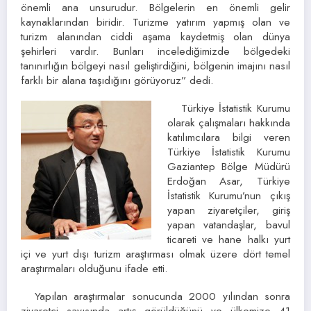
önemli ana unsurudur. Bölgelerin en önemli gelir
kaynaklarından biridir. Turizme yatırım yapmış olan ve
turizm alanından ciddi aşama kaydetmiş olan dünya
şehirleri vardır. Bunları incelediğimizde bölgedeki
tanınırlığın bölgeyi nasıl geliştirdiğini, bölgenin imajını nasıl
farklı bir alana taşıdığını görüyoruz” dedi.
Türkiye İstatistik Kurumu
olarak çalışmaları hakkında
katılımcılara bilgi veren
Türkiye İstatistik Kurumu
Gaziantep Bölge Müdürü
Erdoğan Asar, Türkiye
İstatistik Kurumu’nun çıkış
yapan ziyaretçiler, giriş
yapan vatandaşlar, bavul
ticareti ve hane halkı yurt
içi ve yurt dışı turizm araştırması olmak üzere dört temel
araştırmaları olduğunu ifade etti.
Yapılan araştırmalar sonucunda 2000 yılından sonra
ziyaretçi sayısında artış görüldüğünü ve ülkemize 41