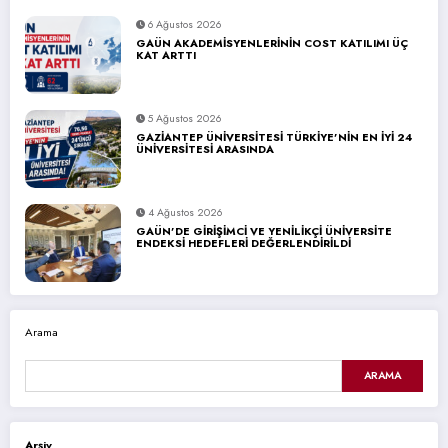
6 Ağustos 2026
GAÜN AKADEMİSYENLERİNİN COST KATILIMI ÜÇ
KAT ARTTI
5 Ağustos 2026
GAZİANTEP ÜNİVERSİTESİ TÜRKİYE’NİN EN İYİ 24
ÜNİVERSİTESİ ARASINDA
4 Ağustos 2026
GAÜN’DE GİRİŞİMCİ VE YENİLİKÇİ ÜNİVERSİTE
ENDEKSİ HEDEFLERİ DEĞERLENDİRİLDİ
Arama
ARAMA
Arşiv