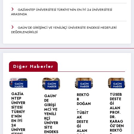
GAZİANTEP ÜNİVERSİTESİ TÜRKİYE’NİN EN İYİ 24 ÜNİVERSİTESİ
ARASINDA
GAÜN’DE GİRİŞİMCİ VE YENİLİKÇİ ÜNİVERSİTE ENDEKSİ HEDEFLERİ
DEĞERLENDİRİLDİ
Diğer Haberler
GAÜN
GAÜN
GAÜN
GAÜN
HABER
HABER
HABER
HABER
MANŞET
GAZİA
TÜSEB
REKTÖ
GAÜN’
G
NTEP
DESTE
R
DE
T
ÜNİVER
Ğİ
DOĞAN
GİRİŞİ
B
SİTESİ
ALAN
,
MCİ VE
E
TÜRKİY
PROF.
TÜBİT
YENİLİ
M
E’NİN
DR.
AK
KÇİ
Y
EN İYİ
KARAG
DESTE
ÜNİVER
O
24
ÖZ’DEN
Ğİ
SİTE
N
ÜNİVER
REKTÖ
ALAN
ENDEKS
M