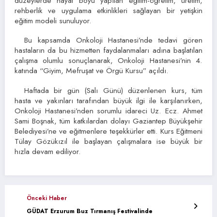
düzeylerde hayat boyu yapılan eğitim-öğretim, üretim,
rehberlik ve uygulama etkinlikleri sağlayan bir yetişkin
eğitim modeli sunuluyor.
Bu kapsamda Onkoloji Hastanesi’nde tedavi gören
hastaların da bu hizmetten faydalanmaları adına başlatılan
çalışma olumlu sonuçlanarak, Onkoloji Hastanesi’nin 4.
katında “Giyim, Mefruşat ve Örgü Kursu” açıldı.
Haftada bir gün (Salı Günü) düzenlenen kurs, tüm
hasta ve yakınları tarafından büyük ilgi ile karşılanırken,
Onkoloji Hastanesi’nden sorumlu idareci Uz. Ecz. Ahmet
Sami Boşnak, tüm katkılardan dolayı Gaziantep Büyükşehir
Belediyesi’ne ve eğitmenlere teşekkürler etti. Kurs Eğitmeni
Tülay Gözükızıl ile başlayan çalışmalara ise büyük bir
hızla devam ediliyor.
Önceki Haber
GÜDAT Erzurum Buz Tırmanış Festivalinde