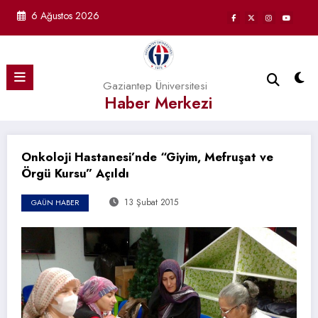
İçeriğe
6 Ağustos 2026
atla
Gaziantep Üniversitesi
Haber Merkezi
Onkoloji Hastanesi’nde “Giyim, Mefruşat ve
Örgü Kursu” Açıldı
13 Şubat 2015
GAÜN HABER