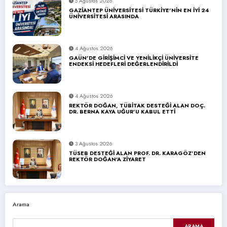
5 Ağustos 2026
GAZİANTEP ÜNİVERSİTESİ TÜRKİYE’NİN EN İYİ 24
ÜNİVERSİTESİ ARASINDA
4 Ağustos 2026
GAÜN’DE GİRİŞİMCİ VE YENİLİKÇİ ÜNİVERSİTE
ENDEKSİ HEDEFLERİ DEĞERLENDİRİLDİ
4 Ağustos 2026
REKTÖR DOĞAN, TÜBİTAK DESTEĞİ ALAN DOÇ.
DR. BERNA KAYA UĞUR’U KABUL ETTİ
3 Ağustos 2026
TÜSEB DESTEĞİ ALAN PROF. DR. KARAGÖZ’DEN
REKTÖR DOĞAN’A ZİYARET
Arama
ARAMA