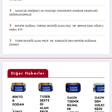
GAÜN’DE GİRİŞİMCİ VE YENİLİKÇİ ÜNİVERSİTE ENDEKSİ HEDEFLERİ
DEĞERLENDİRİLDİ
REKTÖR DOĞAN, TÜBİTAK DESTEĞİ ALAN DOÇ. DR. BERNA KAYA UĞUR’U
KABUL ETTİ
TÜSEB DESTEĞİ ALAN PROF. DR. KARAGÖZ’DEN REKTÖR DOĞAN’A
ZİYARET
Diğer Haberler
GAÜN
GAÜN
GAÜN
GAÜN
HABER
HABER
HABER
HABER
TÜSEB
REKTÖ
GAÜN
GAÜN’
DESTE
R
TEKNİK
DEN
Ğİ
DOĞAN
BİLİML
GELEC
ALAN
,
ER
EĞİN
PROF.
TÜBİT