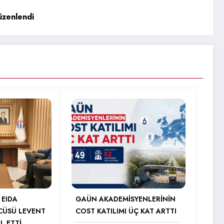
üzenlendi
 EIDA
GAÜN AKADEMİSYENLERİNİN
CÜSÜ LEVENT
COST KATILIMI ÜÇ KAT ARTTI
L ETTİ