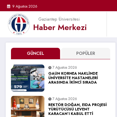
İçeriğe
9 Ağustos 2026
atla
Gaziantep Üniversitesi
Haber Merkezi
GÜNCEL
POPÜLER
7 Ağustos 2026
GAÜN KORNEA NAKLİNDE
ÜNİVERSİTE HASTANELERİ
ARASINDA İKİNCİ SIRADA
7 Ağustos 2026
REKTÖR DOĞAN, EIDA PROJESİ
YÜRÜTÜCÜSÜ LEVENT
KARACAN’I KABUL ETTİ