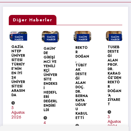
Diğer Haberler
GAÜN
GAÜN
GAÜN
GAÜN
HABER
HABER
HABER
HABER
MANŞET
GAZİA
TÜSEB
REKTÖ
GAÜN’
NTEP
DESTE
R
DE
ÜNİVER
Ğİ
DOĞAN
GİRİŞİ
SİTESİ
ALAN
,
MCİ VE
TÜRKİY
PROF.
TÜBİT
YENİLİ
E’NİN
DR.
AK
KÇİ
EN İYİ
KARAG
DESTE
ÜNİVER
24
ÖZ’DEN
Ğİ
SİTE
ÜNİVER
REKTÖ
ALAN
ENDEKS
SİTESİ
R
DOÇ.
İ
ARASIN
DOĞAN
DR.
HEDEFL
DA
’A
BERNA
ERİ
ZİYARE
KAYA
DEĞERL
T
UĞUR’
ENDİRİ
5
U
LDİ
Ağustos
KABUL
3
2026
ETTİ
Ağustos
4
2026
Ağustos
4