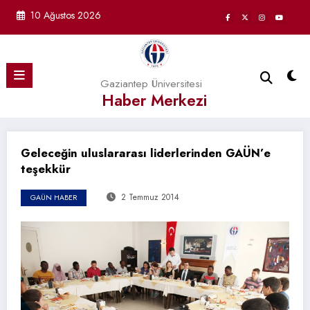
İçeriğe
10 Ağustos 2026
atla
Gaziantep Üniversitesi
Haber Merkezi
Geleceğin uluslararası liderlerinden GAÜN’e
teşekkür
2 Temmuz 2014
GAÜN HABER