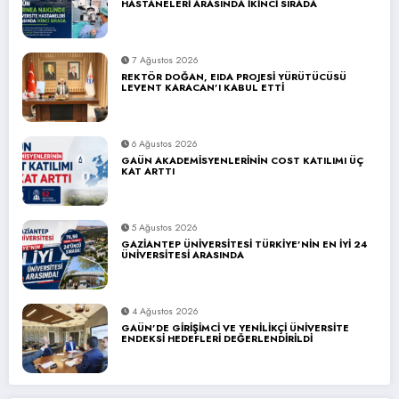
HASTANELERİ ARASINDA İKİNCİ SIRADA
7 Ağustos 2026
REKTÖR DOĞAN, EIDA PROJESİ YÜRÜTÜCÜSÜ
LEVENT KARACAN’I KABUL ETTİ
6 Ağustos 2026
GAÜN AKADEMİSYENLERİNİN COST KATILIMI ÜÇ
KAT ARTTI
5 Ağustos 2026
GAZİANTEP ÜNİVERSİTESİ TÜRKİYE’NİN EN İYİ 24
ÜNİVERSİTESİ ARASINDA
4 Ağustos 2026
GAÜN’DE GİRİŞİMCİ VE YENİLİKÇİ ÜNİVERSİTE
ENDEKSİ HEDEFLERİ DEĞERLENDİRİLDİ