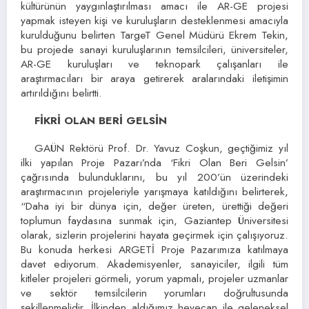
kültürünün yaygınlaştırılması amacı ile AR-GE projesi
yapmak isteyen kişi ve kuruluşların desteklenmesi amacıyla
kurulduğunu belirten TargeT Genel Müdürü Ekrem Tekin,
bu projede sanayi kuruluşlarının temsilcileri, üniversiteler,
AR-GE kuruluşları ve teknopark çalışanları ile
araştırmacıları bir araya getirerek aralarındaki iletişimin
artırıldığını belirtti.
FİKRİ OLAN BERİ GELSİN
GAÜN Rektörü Prof. Dr. Yavuz Coşkun, geçtiğimiz yıl
ilki yapılan Proje Pazarı’nda ‘Fikri Olan Beri Gelsin’
çağrısında bulunduklarını, bu yıl 200’ün üzerindeki
araştırmacının projeleriyle yarışmaya katıldığını belirterek,
“Daha iyi bir dünya için, değer üreten, ürettiği değeri
toplumun faydasına sunmak için, Gaziantep Üniversitesi
olarak, sizlerin projelerini hayata geçirmek için çalışıyoruz.
Bu konuda herkesi ARGETİ Proje Pazarımıza katılmaya
davet ediyorum. Akademisyenler, sanayiciler, ilgili tüm
kitleler projeleri görmeli, yorum yapmalı, projeler uzmanlar
ve sektör temsilcilerin yorumları doğrultusunda
şekillenmelidir. İlkinden aldığımız heyecan ile geleneksel