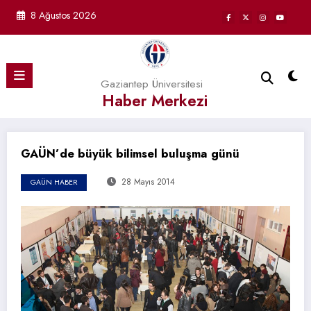
İçeriğe
8 Ağustos 2026
atla
Gaziantep Üniversitesi
Haber Merkezi
GAÜN’de büyük bilimsel buluşma günü
28 Mayıs 2014
GAÜN HABER