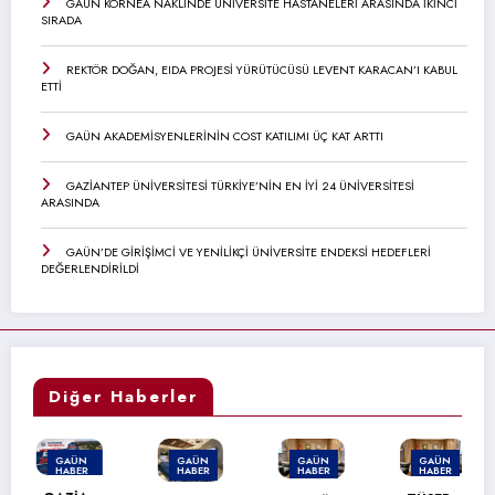
GAÜN KORNEA NAKLİNDE ÜNİVERSİTE HASTANELERİ ARASINDA İKİNCİ
SIRADA
REKTÖR DOĞAN, EIDA PROJESİ YÜRÜTÜCÜSÜ LEVENT KARACAN’I KABUL
ETTİ
GAÜN AKADEMİSYENLERİNİN COST KATILIMI ÜÇ KAT ARTTI
GAZİANTEP ÜNİVERSİTESİ TÜRKİYE’NİN EN İYİ 24 ÜNİVERSİTESİ
ARASINDA
GAÜN’DE GİRİŞİMCİ VE YENİLİKÇİ ÜNİVERSİTE ENDEKSİ HEDEFLERİ
DEĞERLENDİRİLDİ
Diğer Haberler
GAÜN
GAÜN
GAÜN
GAÜN
HABER
HABER
HABER
HABER
MANŞET