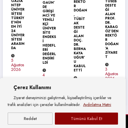
GAZİA
TÜSEB
REKTÖ
GAÜN’
NTEP
DESTE
R
DE
ÜNİVER
Ğİ
DOĞAN
GİRİŞİ
SİTESİ
ALAN
,
MCİ VE
TÜRKİY
PROF.
TÜBİT
YENİLİ
E’NİN
DR.
AK
KÇİ
EN İYİ
KARAG
DESTE
ÜNİVER
24
ÖZ’DEN
Ğİ
SİTE
ÜNİVER
REKTÖ
ALAN
ENDEKS
SİTESİ
R
DOÇ.
İ
ARASIN
DOĞAN
DR.
HEDEFL
DA
’A
BERNA
ERİ
ZİYARE
KAYA
DEĞERL
T
UĞUR’
ENDİRİ
5
U
LDİ
Ağustos
KABUL
3
2026
ETTİ
Ağustos
4
2026
Ağustos
4
2026
Çerez Kullanımı
Ağustos
2026
Ziyaret deneyiminizi geliştirmek, kişiselleştirilmiş içerikler ve
trafik analizleri için çerezler kullanılmaktadır.
Aydınlatma Metni
Reddet
Tümünü Kabul Et
© Gaziantep Üniversitesi Basın Yayın ve Halkla İlişkiler Müdürlüğü