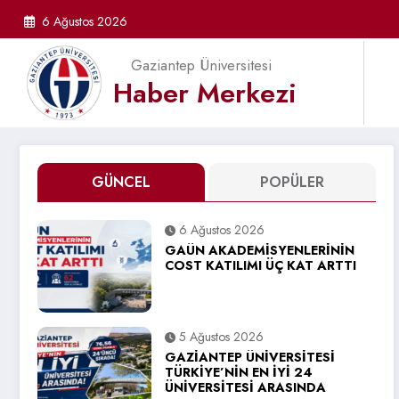
İçeriğe
6 Ağustos 2026
atla
Gaziantep Üniversitesi
Haber Merkezi
GÜNCEL
POPÜLER
6 Ağustos 2026
GAÜN AKADEMİSYENLERİNİN
COST KATILIMI ÜÇ KAT ARTTI
5 Ağustos 2026
GAZİANTEP ÜNİVERSİTESİ
TÜRKİYE’NİN EN İYİ 24
ÜNİVERSİTESİ ARASINDA