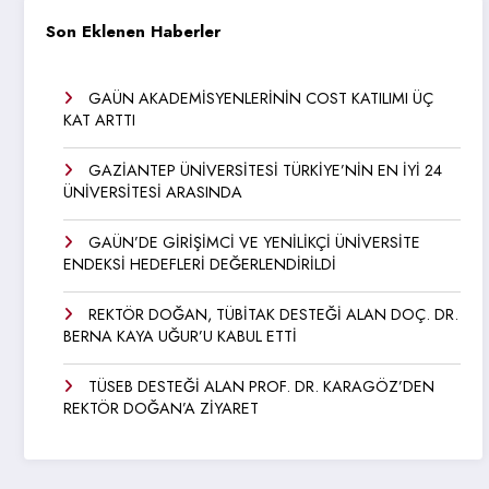
Son Eklenen Haberler
GAÜN AKADEMİSYENLERİNİN COST KATILIMI ÜÇ
KAT ARTTI
GAZİANTEP ÜNİVERSİTESİ TÜRKİYE’NİN EN İYİ 24
ÜNİVERSİTESİ ARASINDA
GAÜN’DE GİRİŞİMCİ VE YENİLİKÇİ ÜNİVERSİTE
ENDEKSİ HEDEFLERİ DEĞERLENDİRİLDİ
REKTÖR DOĞAN, TÜBİTAK DESTEĞİ ALAN DOÇ. DR.
BERNA KAYA UĞUR’U KABUL ETTİ
TÜSEB DESTEĞİ ALAN PROF. DR. KARAGÖZ’DEN
REKTÖR DOĞAN’A ZİYARET