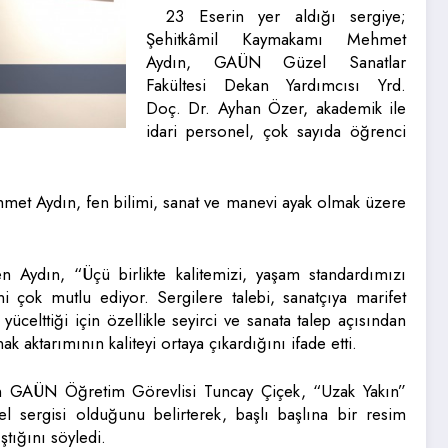
23 Eserin yer aldığı sergiye;
Şehitkâmil Kaymakamı Mehmet
Aydın, GAÜN Güzel Sanatlar
Fakültesi Dekan Yardımcısı Yrd.
Doç. Dr. Ayhan Özer, akademik ile
idari personel, çok sayıda öğrenci
met Aydın, fen bilimi, sanat ve manevi ayak olmak üzere
en Aydın, “Üçü birlikte kalitemizi, yaşam standardımızı
ni çok mutlu ediyor. Sergilere talebi, sanatçıya marifet
 da yücelttiği için özellikle seyirci ve sanata talep açısından
 aktarımının kaliteyi ortaya çıkardığını ifade etti.
en GAÜN Öğretim Görevlisi Tuncay Çiçek, “Uzak Yakın”
el sergisi olduğunu belirterek, başlı başlına bir resim
ştığını söyledi.