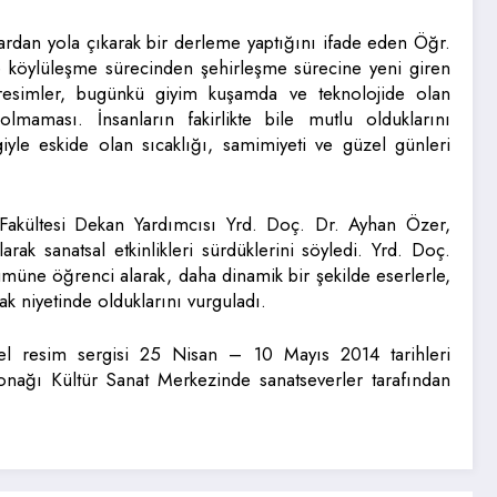
lardan yola çıkarak bir derleme yaptığını ifade eden Öğr.
e köylüleşme sürecinden şehirleşme sürecine yeni giren
resimler, bugünkü giyim kuşamda ve teknolojide olan
maması. İnsanların fakirlikte bile mutlu olduklarını
yle eskide olan sıcaklığı, samimiyeti ve güzel günleri
akültesi Dekan Yardımcısı Yrd. Doç. Dr. Ayhan Özer,
arak sanatsal etkinlikleri sürdüklerini söyledi. Yrd. Doç.
ümüne öğrenci alarak, daha dinamik bir şekilde eserlerle,
ak niyetinde olduklarını vurguladı.
sel resim sergisi 25 Nisan – 10 Mayıs 2014 tarihleri
ağı Kültür Sanat Merkezinde sanatseverler tarafından