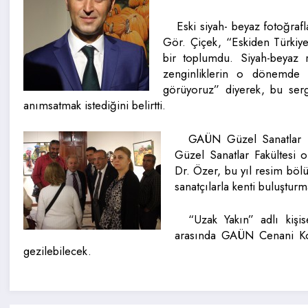
Eski siyah- beyaz fotoğraf
Gör. Çiçek, “Eskiden Türkiy
bir toplumdu. Siyah-beyaz 
zenginliklerin o dönemde ol
görüyoruz” diyerek, bu sergi
anımsatmak istediğini belirtti.
GAÜN Güzel Sanatlar F
Güzel Sanatlar Fakültesi ol
Dr. Özer, bu yıl resim böl
sanatçılarla kenti buluşturm
“Uzak Yakın” adlı kişi
arasında GAÜN Cenani Kon
gezilebilecek.