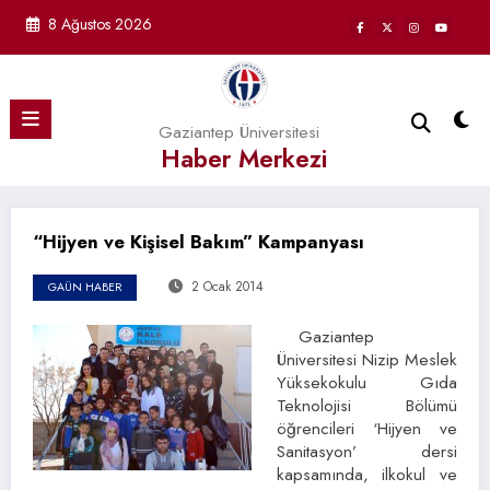
İçeriğe
8 Ağustos 2026
atla
Gaziantep Üniversitesi
Haber Merkezi
“Hijyen ve Kişisel Bakım” Kampanyası
2 Ocak 2014
GAÜN HABER
Gaziantep
Üniversitesi Nizip Meslek
Yüksekokulu Gıda
Teknolojisi Bölümü
öğrencileri ‘Hijyen ve
Sanitasyon’ dersi
kapsamında, ilkokul ve