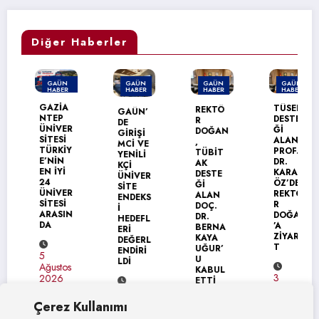
Diğer Haberler
GAÜN
GAÜN
GAÜN
GAÜN
HABER
HABER
HABER
HABER
MANŞET
GAZİA
TÜSEB
REKTÖ
GAÜN’
NTEP
DESTE
R
DE
ÜNİVER
Ğİ
DOĞAN
GİRİŞİ
SİTESİ
ALAN
,
MCİ VE
TÜRKİY
PROF.
TÜBİT
YENİLİ
E’NİN
DR.
AK
KÇİ
EN İYİ
KARAG
DESTE
ÜNİVER
24
ÖZ’DEN
Ğİ
SİTE
ÜNİVER
REKTÖ
ALAN
ENDEKS
SİTESİ
R
DOÇ.
İ
ARASIN
DOĞAN
DR.
HEDEFL
DA
’A
BERNA
ERİ
ZİYARE
KAYA
DEĞERL
T
UĞUR’
ENDİRİ
5
U
LDİ
Ağustos
KABUL
3
2026
ETTİ
Ağustos
4
2026
Ağustos
Çerez Kullanımı
4
2026