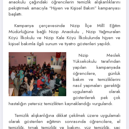
anaokulu çağındaki öğrencilerin temizlik alışkanlıklarını
pekiştirmek amacıyla “Hijyen ve Kişisel Bakım” kampanyası
başlattı.
Kampanya çerçevesinde Nizip İlçe Millî Eğitim
Müdürlüğüne bağlı Nizip Anaokulu , Nizip Yağmuralan
Köyü İlkokulu ve Nizip Kale Köyü İlkokulunda hijyen ve
kişisel bakımla ilgili sunum ve tiyatro gösterileri yapıldı.
Nizip Meslek
Yüksekokulu tarafından
yapılan kampanyada
öğrencilere, günlük
bakım ve temizliklerini
nasıl yapmaları gerektiği
uygulamalı olarak
gösterilerek pek çok
hastalığın yetersiz temizlikten kaynaklandığı vurgulandı.
Temizlik alışkanlığına dikkat çekilmek üzere uygulamalı
olarak gösterilen eğitimin sonrasında öğrencilere, el
temizliği, tırnak temizliği ve bakımı, yüz temizliği, saç