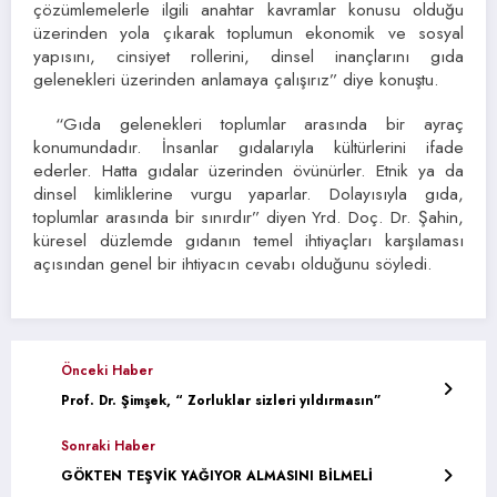
çözümlemelerle ilgili anahtar kavramlar konusu olduğu
üzerinden yola çıkarak toplumun ekonomik ve sosyal
yapısını, cinsiyet rollerini, dinsel inançlarını gıda
gelenekleri üzerinden anlamaya çalışırız” diye konuştu.
“Gıda gelenekleri toplumlar arasında bir ayraç
konumundadır. İnsanlar gıdalarıyla kültürlerini ifade
ederler. Hatta gıdalar üzerinden övünürler. Etnik ya da
dinsel kimliklerine vurgu yaparlar. Dolayısıyla gıda,
toplumlar arasında bir sınırdır” diyen Yrd. Doç. Dr. Şahin,
küresel düzlemde gıdanın temel ihtiyaçları karşılaması
açısından genel bir ihtiyacın cevabı olduğunu söyledi.
Önceki Haber
Prof. Dr. Şimşek, “ Zorluklar sizleri yıldırmasın”
Sonraki Haber
GÖKTEN TEŞVİK YAĞIYOR ALMASINI BİLMELİ