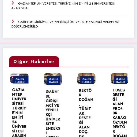
GAZİANTEP ÜNİVERSİTESİ TÜRKİYE’NİN EN İYİ 24 ÜNİVERSİTESİ
ARASINDA
GAÜN’DE GİRİŞİMCİ VE YENİLİKÇİ ÜNİVERSİTE ENDEKSİ HEDEFLERİ
DEĞERLENDİRİLDİ
Diğer Haberler
GAÜN
GAÜN
GAÜN
GAÜN
HABER
HABER
HABER
HABER
MANŞET
GAZİA
TÜSEB
REKTÖ
GAÜN’
NTEP
DESTE
R
DE
ÜNİVER
Ğİ
DOĞAN
GİRİŞİ
SİTESİ
ALAN
,
MCİ VE
TÜRKİY
PROF.
TÜBİT
YENİLİ
E’NİN
DR.
AK
KÇİ
EN İYİ
KARAG
DESTE
ÜNİVER
24
ÖZ’DEN
Ğİ
SİTE
ÜNİVER
REKTÖ
ALAN
ENDEKS
SİTESİ
R
DOÇ.
İ
ARASIN
DOĞAN
DR.