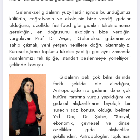
Geleneksel gıdaların yüzyıllardır içinde bulunduğumuz
kültürün, coğrafyanın ve ekolojinin bize verdiği gıdalar
olduğunu, özellikle fast-food gibi gıdaları tüketmememiz
gerektiğini, en doğrusunu ekolojinin bize verdiğini
vurgulayan Prof. Dr. Avşar, “Geleneksel gıdalarımıza
sahip çıkmalı, yeni yetişen nesillere doğru aktarmalıyız.
Küreselleştirme toplumu tüketici yaptığı gibi aynı zamanda
insanlarımızı tek tipliğe, standart beslenmeye yöneltiyor”
şeklinde konuştu.
Gıdaların pek çok bilim dalında
farklı şekilde ele alındığını,
Antropolojide ise gıdanın daha çok
kültürel tarafına vurgu yapıldığını ve
gıdasal alışkanlıkların biyolojik bir
sürecin söz konusu olduğu belirten
Yrd. Doç. Dr. Şahin, “Sosyal,
ekonomik, çevresel ve dinsel
özellikler gıda alışkanlıları
şekillendirir. Antropologlar, toplumsal