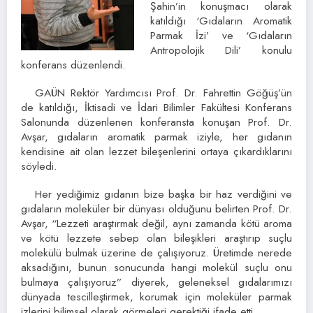
Şahin’in konuşmacı olarak
katıldığı ‘Gıdaların Aromatik
Parmak İzi’ ve ‘Gıdaların
Antropolojik Dili’ konulu
konferans düzenlendi.
GAÜN Rektör Yardımcısı Prof. Dr. Fahrettin Göğüş’ün
de katıldığı, İktisadi ve İdari Bilimler Fakültesi Konferans
Salonunda düzenlenen konferansta konuşan Prof. Dr.
Avşar, gıdaların aromatik parmak iziyle, her gıdanın
kendisine ait olan lezzet bileşenlerini ortaya çıkardıklarını
söyledi.
Her yediğimiz gıdanın bize başka bir haz verdiğini ve
gıdaların moleküler bir dünyası olduğunu belirten Prof. Dr.
Avşar, “Lezzeti araştırmak değil, aynı zamanda kötü aroma
ve kötü lezzete sebep olan bileşikleri araştırıp suçlu
molekülü bulmak üzerine de çalışıyoruz. Üretimde nerede
aksadığını, bunun sonucunda hangi molekül suçlu onu
bulmaya çalışıyoruz” diyerek, geleneksel gıdalarımızı
dünyada tescilleştirmek, korumak için moleküler parmak
izlerini bilimsel olarak görmeleri gerektiği ifade etti.