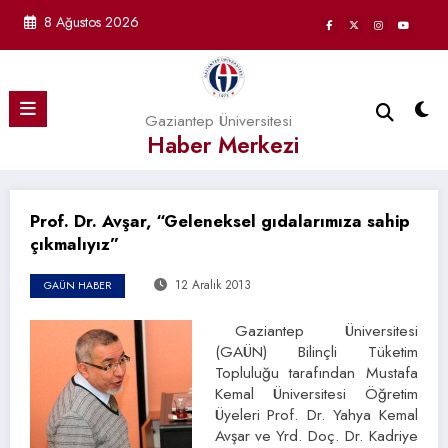
İçeriğe
8 Ağustos 2026
atla
Gaziantep Üniversitesi
Haber Merkezi
Prof. Dr. Avşar, “Geleneksel gıdalarımıza sahip
çıkmalıyız”
12 Aralık 2013
GAÜN HABER
Gaziantep Üniversitesi
(GAÜN) Bilinçli Tüketim
Topluluğu tarafından Mustafa
Kemal Üniversitesi Öğretim
Üyeleri Prof. Dr. Yahya Kemal
Avşar ve Yrd. Doç. Dr. Kadriye