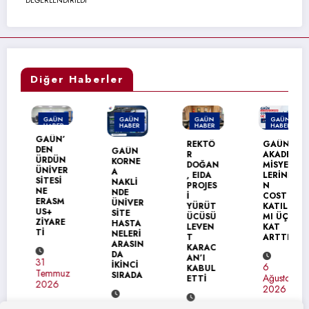
Diğer Haberler
GAÜN
GAÜN
GAÜN
GAÜN
HABER
HABER
HABER
HABER
GAÜN’
MANŞET
REKTÖ
GAÜN
DEN
GAÜN
R
AKADE
ÜRDÜN
KORNE
DOĞAN
MİSYEN
ÜNİVER
A
, EIDA
LERİNİ
SİTESİ
NAKLİ
PROJES
N
NE
NDE
İ
COST
ERASM
ÜNİVER
YÜRÜT
KATILI
US+
SİTE
ÜCÜSÜ
MI ÜÇ
ZİYARE
HASTA
LEVEN
KAT
Tİ
NELERİ
T
ARTTI
ARASIN
KARAC
DA
AN’I
31
İKİNCİ
6
KABUL
Temmuz
SIRADA
Ağustos
ETTİ
2026
2026
7
7