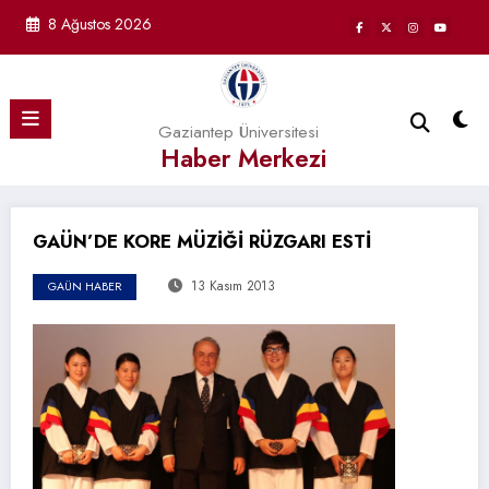
İçeriğe
8 Ağustos 2026
atla
Gaziantep Üniversitesi
Haber Merkezi
GAÜN’DE KORE MÜZİĞİ RÜZGARI ESTİ
13 Kasım 2013
GAÜN HABER