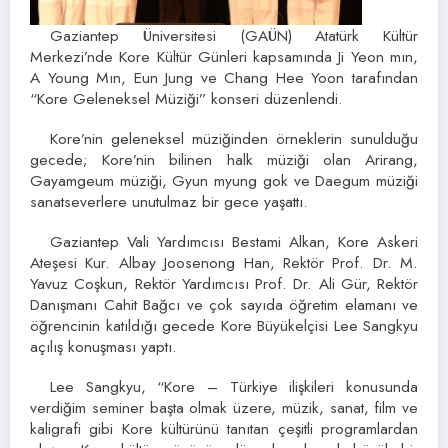
Gaziantep Üniversitesi (GAÜN) Atatürk Kültür
Merkezi’nde Kore Kültür Günleri kapsamında Ji Yeon mın,
A Young Mın, Eun Jung ve Chang Hee Yoon tarafından
“Kore Geleneksel Müziği” konseri düzenlendi.
Kore’nin geleneksel müziğinden örneklerin sunulduğu
gecede; Kore’nin bilinen halk müziği olan Arirang,
Gayamgeum müziği, Gyun myung gok ve Daegum müziği
sanatseverlere unutulmaz bir gece yaşattı.
Gaziantep Vali Yardımcısı Bestami Alkan, Kore Askeri
Ateşesi Kur. Albay Joosenong Han, Rektör Prof. Dr. M.
Yavuz Coşkun, Rektör Yardımcısı Prof. Dr. Ali Gür, Rektör
Danışmanı Cahit Bağcı ve çok sayıda öğretim elamanı ve
öğrencinin katıldığı gecede Kore Büyükelçisi Lee Sangkyu
açılış konuşması yaptı.
Lee Sangkyu, “Kore – Türkiye ilişkileri konusunda
verdiğim seminer başta olmak üzere, müzik, sanat, film ve
kaligrafi gibi Kore kültürünü tanıtan çeşitli programlardan