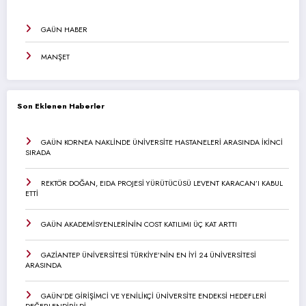
GAÜN HABER
MANŞET
Son Eklenen Haberler
GAÜN KORNEA NAKLİNDE ÜNİVERSİTE HASTANELERİ ARASINDA İKİNCİ
SIRADA
REKTÖR DOĞAN, EIDA PROJESİ YÜRÜTÜCÜSÜ LEVENT KARACAN’I KABUL
ETTİ
GAÜN AKADEMİSYENLERİNİN COST KATILIMI ÜÇ KAT ARTTI
GAZİANTEP ÜNİVERSİTESİ TÜRKİYE’NİN EN İYİ 24 ÜNİVERSİTESİ
ARASINDA
GAÜN’DE GİRİŞİMCİ VE YENİLİKÇİ ÜNİVERSİTE ENDEKSİ HEDEFLERİ
DEĞERLENDİRİLDİ