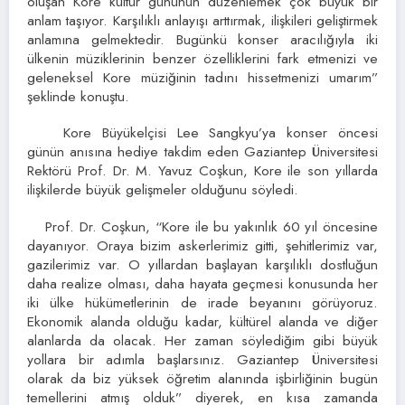
oluşan Kore kültür gününün düzenlemek çok büyük bir
anlam taşıyor. Karşılıklı anlayışı arttırmak, ilişkileri geliştirmek
anlamına gelmektedir. Bugünkü konser aracılığıyla iki
ülkenin müziklerinin benzer özelliklerini fark etmenizi ve
geleneksel Kore müziğinin tadını hissetmenizi umarım”
şeklinde konuştu.
Kore Büyükelçisi Lee Sangkyu’ya konser öncesi
günün anısına hediye takdim eden Gaziantep Üniversitesi
Rektörü Prof. Dr. M. Yavuz Coşkun, Kore ile son yıllarda
ilişkilerde büyük gelişmeler olduğunu söyledi.
Prof. Dr. Coşkun, “Kore ile bu yakınlık 60 yıl öncesine
dayanıyor. Oraya bizim askerlerimiz gitti, şehitlerimiz var,
gazilerimiz var. O yıllardan başlayan karşılıklı dostluğun
daha realize olması, daha hayata geçmesi konusunda her
iki ülke hükümetlerinin de irade beyanını görüyoruz.
Ekonomik alanda olduğu kadar, kültürel alanda ve diğer
alanlarda da olacak. Her zaman söylediğim gibi büyük
yollara bir adımla başlarsınız. Gaziantep Üniversitesi
olarak da biz yüksek öğretim alanında işbirliğinin bugün
temellerini atmış olduk” diyerek, en kısa zamanda