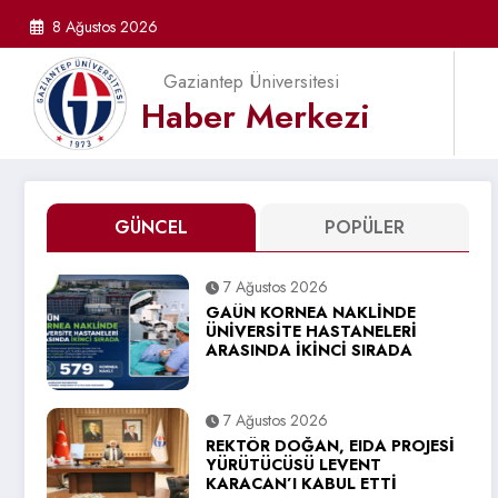
İçeriğe
8 Ağustos 2026
atla
Gaziantep Üniversitesi
Haber Merkezi
GÜNCEL
POPÜLER
7 Ağustos 2026
GAÜN KORNEA NAKLİNDE
ÜNİVERSİTE HASTANELERİ
ARASINDA İKİNCİ SIRADA
7 Ağustos 2026
REKTÖR DOĞAN, EIDA PROJESİ
YÜRÜTÜCÜSÜ LEVENT
KARACAN’I KABUL ETTİ