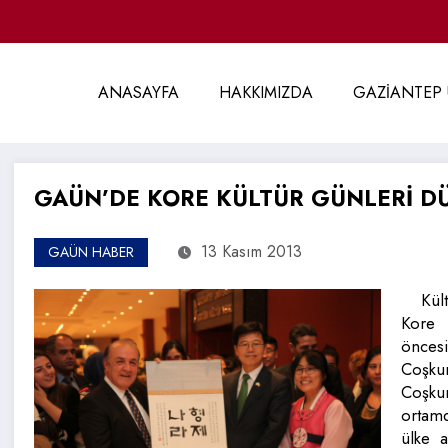
ANASAYFA
HAKKIMIZDA
GAZİANTEP 
GAÜN’DE KORE KÜLTÜR GÜNLERİ D
13 Kasım 2013
GAÜN HABER
Kül
Kore 
öncesi
Coşkun
Coşkun
ortamd
ülke 