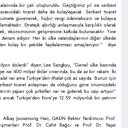
alanında bir çatı oluşturuldu. Geçtiğimiz yıl ise serbest
arasındaki ticaret daha da kolaylaşacak. Serbest ticaret
ükümete güvenerek, hiçbir vergi ödemeksizin ve kolayca
maktadır. Stratejik işbirliği anlaşmasıyla karşılıklı olarak
erek, ekonomisinin gelişmesine katkıda bulunacaktır. Yine
 devam ediyor. Her iki ülke vatandaşlarının diğer ülkede
nden kolay bir şekilde faydalanması amaçlanıyor.” diye
 milyon dolardı” diyen Lee Sangkyu, “Genel ülke bazında
ye ise 400 milyar dolar civarında, bu da az bir rakam. İki
halat var ama Türkiye’den ithalat çok az sayıda. Bunun için
. Serbest ticaret anlaşması da olduğunu göre önümüzdeki
ırım yapan çok şirketler var ve giderek bu sayı artıyor”
u ancak Türkiye’den Kore’ye 12.59 milyonluk bir yatırım
r. Albay Joosenong Han, GAÜN Rektör Yardımcısı Prof.
ışmanları Prof. Dr. Cahit Bağcı ve Prof. Dr. Yaşar