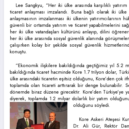
Lee Sangkyu, “Her iki ülke arasında karşılıklı yatırım 
ticaret anlaşması imzalandı. Buna bağlı olarak iki ülke 
anlaşmasının imzalanması iki ülkenin yatırımcılarının h
güvenli bir ortamda yatırım ve ticaret yapabilmelerini sağla
her iki ülke vatandaşları kültürünü anlayıp, dilini öğren
her iki ülke arasında sosyal güvenlik alanında görüşmeler
çalışırken kolay bir şekilde sosyal güvenlik hizmetleri
konuştu.
“Ekonomik ilişkilere bakıldığında geçtiğimiz yıl 5.2
bakıldığında ticaret hacminde Kore 1.7 trilyon dolar, Türki
ülke arasındaki ticaretin eşitsiz olduğunu, Kore’den çok it
toplamda olan ticareti arttırarak bir denge bulunabilir
dönemde biraz düzene girecektir. Kore’den Türkiye’ye yat
diyerek, toplamda 1.2 milyar dolarlık bir yatım olduğun
olduğunu söyledi.
Kore Askeri Ateşesi Ku
Dr. Ali Gür, Rektör Dan