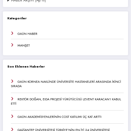
HABER ARŞİVİ (Ay/Yıl)
Kategoriler
GAÜN HABER
MANŞET
Son Eklenen Haberler
GAÜN KORNEA NAKLİNDE ÜNİVERSİTE HASTANELERİ ARASINDA İKİNCİ
SIRADA
REKTÖR DOĞAN, EIDA PROJESİ YÜRÜTÜCÜSÜ LEVENT KARACAN’I KABUL
ETTİ
GAÜN AKADEMİSYENLERİNİN COST KATILIMI ÜÇ KAT ARTTI
GAZİANTEP ÜNİVERSİTESİ TÜRKİYE’NİN EN İYİ 24 ÜNİVERSİTESİ