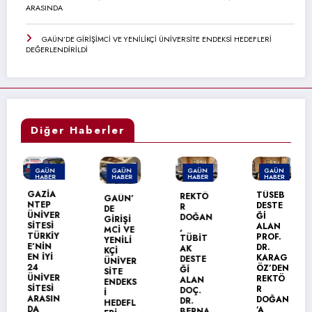
ARASINDA
GAÜN’DE GİRİŞİMCİ VE YENİLİKÇİ ÜNİVERSİTE ENDEKSİ HEDEFLERİ
DEĞERLENDİRİLDİ
Diğer Haberler
GAÜN
GAÜN
GAÜN
GAÜN
HABER
HABER
HABER
HABER
MANŞET
GAZİA
TÜSEB
REKTÖ
GAÜN’
NTEP
DESTE
R
DE
ÜNİVER
Ğİ
DOĞAN
GİRİŞİ
SİTESİ
ALAN
,
MCİ VE
TÜRKİY
PROF.
TÜBİT
YENİLİ
E’NİN
DR.
AK
KÇİ
EN İYİ
KARAG
DESTE
ÜNİVER
24
ÖZ’DEN
Ğİ
SİTE
ÜNİVER
REKTÖ
ALAN
ENDEKS
SİTESİ
R
DOÇ.
İ
ARASIN
DOĞAN
DR.
HEDEFL
DA
’A
BERNA