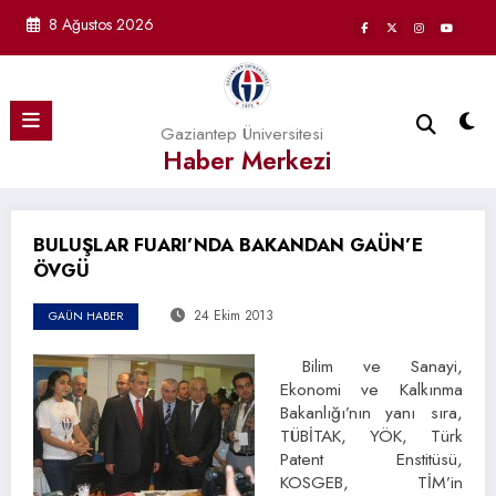
İçeriğe
8 Ağustos 2026
atla
Gaziantep Üniversitesi
Haber Merkezi
BULUŞLAR FUARI’NDA BAKANDAN GAÜN’E
ÖVGÜ
24 Ekim 2013
GAÜN HABER
Bilim ve Sanayi,
Ekonomi ve Kalkınma
Bakanlığı’nın yanı sıra,
TÜBİTAK, YÖK, Türk
Patent Enstitüsü,
KOSGEB, TİM’in