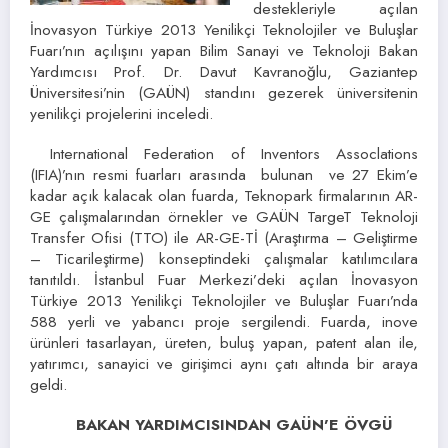
destekleriyle açılan
İnovasyon Türkiye 2013 Yenilikçi Teknolojiler ve Buluşlar
Fuarı’nın açılışını yapan Bilim Sanayi ve Teknoloji Bakan
Yardımcısı Prof. Dr. Davut Kavranoğlu, Gaziantep
Üniversitesi’nin (GAÜN) standını gezerek üniversitenin
yenilikçi projelerini inceledi.
International Federation of Inventors Assoclations
(IFIA)’nın resmi fuarları arasında bulunan ve 27 Ekim’e
kadar açık kalacak olan fuarda, Teknopark firmalarının AR-
GE çalışmalarından örnekler ve GAÜN TargeT Teknoloji
Transfer Ofisi (TTO) ile AR-GE-Tİ (Araştırma – Geliştirme
– Ticarileştirme) konseptindeki çalışmalar katılımcılara
tanıtıldı. İstanbul Fuar Merkezi’deki açılan İnovasyon
Türkiye 2013 Yenilikçi Teknolojiler ve Buluşlar Fuarı’nda
588 yerli ve yabancı proje sergilendi. Fuarda, inove
ürünleri tasarlayan, üreten, buluş yapan, patent alan ile,
yatırımcı, sanayici ve girişimci aynı çatı altında bir araya
geldi.
BAKAN YARDIMCISINDAN GAÜN’E ÖVGÜ