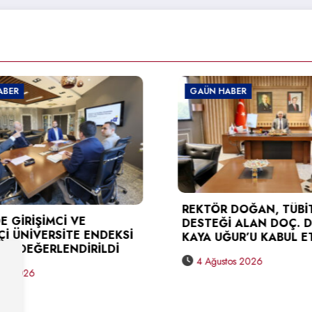
GAÜN HABER
REKTÖR DOĞAN, TÜBİTAK
İ VE
DESTEĞİ ALAN DOÇ. DR. BERNA
SİTE ENDEKSİ
KAYA UĞUR’U KABUL ETTİ
ENDİRİLDİ
4 Ağustos 2026