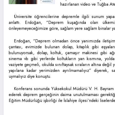
hazırlanan video ve Tuğba At
Üniversite öğrencilerine depremle ilgili sunum yap
anlattı. Erdoğan, “Deprem kuşağında olan ülke
önleyemeyeceğimize göre, sağlam yere sağlam binalar yapı
Erdoğan, “Deprem olmadan önce yanımızda iletişim b
çantası, evimizde bulunan dolap, kitaplık gibi eşya
bulunuyorsak, dolap, koltuk, çamaşır makinesi gibi ağır
sinema vb gibi yerlerde koltukların yan kısmına, yolda
vaziyete geçmeli, okulda sınıftaysak sıraların altına değil
yapılana kadar yerimizden ayrılmamalıyız” diyerek, sa
uymalıyız diye konuştu.
Konferans sonunda Yüksekokul Müdürü V. H. Bayram İr
ederek deprem gerçeğinin daima unutulmaması gerektiğini
Eğitim Müdürlüğü işbirliği ile İslahiye ilçesi`ndeki liselerd