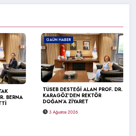
GAÜN HABER
GAÜN H
TÜSEB DESTEĞİ ALAN PROF. DR.
KARAGÖZ’DEN REKTÖR
GAÜN T
DOĞAN’A ZİYARET
YÜKSEK
SEVİNCİ
3 Ağustos 2026
31 Tem