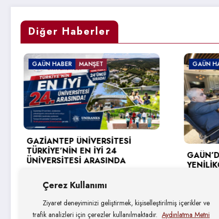
Diğer Haberler
ÜN HABER
MANŞET
GAÜN HABER
İANTEP ÜNİVERSİTESİ
KİYE’NİN EN İYİ 24
GAÜN’DE GİRİŞİMC
VERSİTESİ ARASINDA
YENİLİKÇİ ÜNİVER
HEDEFLERİ DEĞERL
 Ağustos 2026
Çerez Kullanımı
4 Ağustos 2026
Ziyaret deneyiminizi geliştirmek, kişiselleştirilmiş içerikler ve
trafik analizleri için çerezler kullanılmaktadır.
Aydınlatma Metni