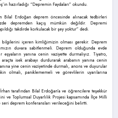
eş’in hazırladığı “Depremin Faydaları” okundu.
an Bilal Erdoğan deprem öncesinde alınacak tedbirleri
mizde depremden kaçış mümkün değildir. Depremi
ldığı takdirde korkulacak bir şey yoktur” dedi.
ilgilerini içeren kimliğimizin olması gerekir. Deprem
larımızın duvara sabitlenmeli. Deprem olduğunda evde
 eşyaların yanına cenin vaziyette durmalıyız. Tiyatro,
 araçta isek arabayı durdurarak arabanın yanına cenin
 yanına yine cenin vaziyetinde durmalı, anons ve duyurular
kin olmalı, paniklememeli ve görevlilerin uyarılarına
han tarafından Bilal Erdoğan’a ve öğrencilere teşekkür
 ve Toplumsal Duyarlılık Projesi kapsamında İlçe Milli
e seri deprem konferansları verileceğini belirtti.