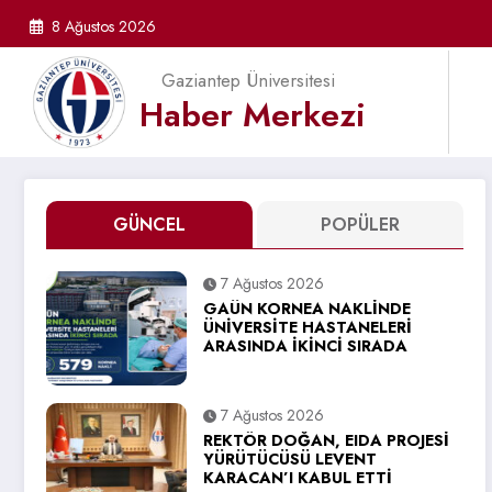
İçeriğe
8 Ağustos 2026
atla
Gaziantep Üniversitesi
Haber Merkezi
GÜNCEL
POPÜLER
7 Ağustos 2026
GAÜN KORNEA NAKLİNDE
ÜNİVERSİTE HASTANELERİ
ARASINDA İKİNCİ SIRADA
7 Ağustos 2026
REKTÖR DOĞAN, EIDA PROJESİ
YÜRÜTÜCÜSÜ LEVENT
KARACAN’I KABUL ETTİ