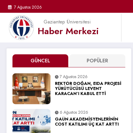
İçeriğe
7 Ağustos 2026
atla
Gaziantep Üniversitesi
Haber Merkezi
GÜNCEL
POPÜLER
7 Ağustos 2026
REKTÖR DOĞAN, EIDA PROJESİ
YÜRÜTÜCÜSÜ LEVENT
KARACAN’I KABUL ETTİ
6 Ağustos 2026
GAÜN AKADEMİSYENLERİNİN
COST KATILIMI ÜÇ KAT ARTTI