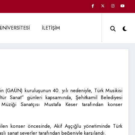
ÜNİVERSİTESİ
İLETİŞİM
nin (GAÜN) kuruluşunun 40. yılı nedeniyle, Türk Musikisi
ltür Sanat” günleri kapsamında, Şehitkamil Belediyesi
t Müziği Sanatçısı Mustafa Keser tarafından konser
rilen konser öncesinde, Akif Aşçığlu yönetiminde Türk
slı sanat severler tarafından beğeniyle karşılandı.