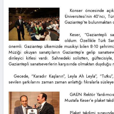
Konser öncesinde açık
Üniversitesi’nin 40’ncı, Tü
Gaziantep’te bulunmaktan 
Keser, “Gaziantepli s
oldum. Özellikle Türk San
önemli. Gaziantep ülkemizde musikiyi bilen 8-10 şehrimiz
Müziği okuyan sanatçıların Gaziantep’e gelip sanatseve
dinleyici kitlesi vardı. Sahnedeki solistten, güftecisiyl
Gaziantepli sanatseverlerin karşısında olmaktan duyduğu m
Gecede, “Karadır Kaşların”, Leyla Ah Leyla”, “Tutku”
sevilen şarkılarını zaman zaman anlattığı fıkralarla süsle
GAÜN Rektör Yardımcısı
Mustafa Keser’e plaket takd
Plaket takdimi sırasın