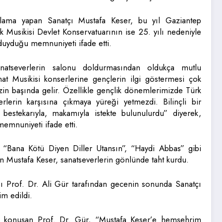
lama yapan Sanatçı Mustafa Keser, bu yıl Gaziantep
rk Musikisi Devlet Konservatuarının ise 25. yılı nedeniyle
duyduğu memnuniyeti ifade etti.
anatseverlerin salonu doldurmasından oldukça mutlu
at Musikisi konserlerine gençlerin ilgi göstermesi çok
in başında gelir. Özellikle gençlik dönemlerimizde Türk
rlerin karşısına çıkmaya yüreği yetmezdi. Bilinçli bir
e, bestekarıyla, makamıyla istekte bulunulurdu” diyerek,
emnuniyeti ifade etti.
, “Bana Kötü Diyen Diller Utansın”, “Haydi Abbas” gibi
yen Mustafa Keser, sanatseverlerin gönlünde taht kurdu.
 Prof. Dr. Ali Gür tarafından gecenin sonunda Sanatçı
im edildi.
da konuşan Prof. Dr. Gür, “Mustafa Keser’e hemşehrim