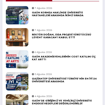
7 Ağustos 2026
GAÜN KORNEA NAKLİNDE ÜNİVERSİTE
HASTANELERİ ARASINDA İKİNCİ SIRADA
7 Ağustos 2026
REKTÖR DOĞAN, EIDA PROJESİ YÜRÜTÜCÜSÜ
LEVENT KARACAN’I KABUL ETTİ
6 Ağustos 2026
GAÜN AKADEMİSYENLERİNİN COST KATILIMI ÜÇ
KAT ARTTI
5 Ağustos 2026
GAZİANTEP ÜNİVERSİTESİ TÜRKİYE’NİN EN İYİ 24
ÜNİVERSİTESİ ARASINDA
4 Ağustos 2026
GAÜN’DE GİRİŞİMCİ VE YENİLİKÇİ ÜNİVERSİTE
ENDEKSİ HEDEFLERİ DEĞERLENDİRİLDİ