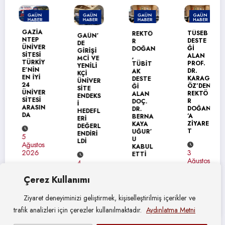
GAÜN
GAÜN
GAÜN
GAÜN
HABER
HABER
HABER
HABER
MANŞET
GAZİA
TÜSEB
REKTÖ
GAÜN’
NTEP
DESTE
R
DE
ÜNİVER
Ğİ
DOĞAN
GİRİŞİ
SİTESİ
ALAN
,
MCİ VE
TÜRKİY
PROF.
TÜBİT
YENİLİ
E’NİN
DR.
AK
KÇİ
EN İYİ
KARAG
DESTE
ÜNİVER
24
ÖZ’DEN
Ğİ
SİTE
ÜNİVER
REKTÖ
ALAN
ENDEKS
SİTESİ
R
DOÇ.
İ
ARASIN
DOĞAN
DR.
HEDEFL
DA
’A
BERNA
ERİ
ZİYARE
KAYA
DEĞERL
T
UĞUR’
ENDİRİ
5
U
LDİ
Ağustos
KABUL
3
2026
ETTİ
Ağustos
4
2026
Ağustos
4
Çerez Kullanımı
2026
Ağustos
2026
Ziyaret deneyiminizi geliştirmek, kişiselleştirilmiş içerikler ve
trafik analizleri için çerezler kullanılmaktadır.
Aydınlatma Metni