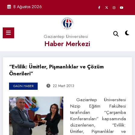
İçeriğe
8 Ağustos 2026
atla
Gaziantep Üniversitesi
Haber Merkezi
“Evlilik: Ümitler, Pişmanlıklar ve Çözüm
Önerileri”
22 Mart 2013
GAÜN HABER
Gaziantep Üniversitesi
Nizip Eğitim Fakültesi
tarafından “Çarşamba
Konferansları” kapsamında
düzenlenen, “Evlilik:
Ümitler, Pişmanlıklar ve