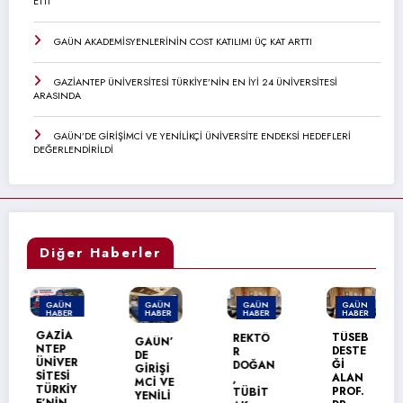
ETTİ
GAÜN AKADEMİSYENLERİNİN COST KATILIMI ÜÇ KAT ARTTI
GAZİANTEP ÜNİVERSİTESİ TÜRKİYE’NİN EN İYİ 24 ÜNİVERSİTESİ
ARASINDA
GAÜN’DE GİRİŞİMCİ VE YENİLİKÇİ ÜNİVERSİTE ENDEKSİ HEDEFLERİ
DEĞERLENDİRİLDİ
Diğer Haberler
GAÜN
GAÜN
GAÜN
GAÜN
HABER
HABER
HABER
HABER
MANŞET
GAZİA
TÜSEB
REKTÖ
GAÜN’
NTEP
DESTE
R
DE
ÜNİVER
Ğİ
DOĞAN
GİRİŞİ
SİTESİ
ALAN
,
MCİ VE
TÜRKİY
PROF.
TÜBİT
YENİLİ