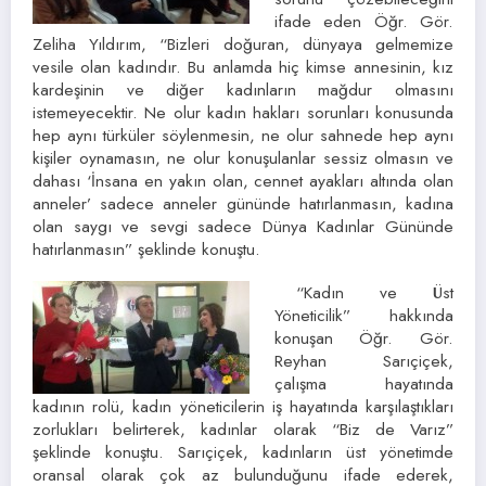
ifade eden Öğr. Gör.
Zeliha Yıldırım, “Bizleri doğuran, dünyaya gelmemize
vesile olan kadındır. Bu anlamda hiç kimse annesinin, kız
kardeşinin ve diğer kadınların mağdur olmasını
istemeyecektir. Ne olur kadın hakları sorunları konusunda
hep aynı türküler söylenmesin, ne olur sahnede hep aynı
kişiler oynamasın, ne olur konuşulanlar sessiz olmasın ve
dahası ‘İnsana en yakın olan, cennet ayakları altında olan
anneler’ sadece anneler gününde hatırlanmasın, kadına
olan saygı ve sevgi sadece Dünya Kadınlar Gününde
hatırlanmasın” şeklinde konuştu.
“Kadın ve Üst
Yöneticilik” hakkında
konuşan Öğr. Gör.
Reyhan Sarıçiçek,
çalışma hayatında
kadının rolü, kadın yöneticilerin iş hayatında karşılaştıkları
zorlukları belirterek, kadınlar olarak “Biz de Varız”
şeklinde konuştu. Sarıçiçek, kadınların üst yönetimde
oransal olarak çok az bulunduğunu ifade ederek,