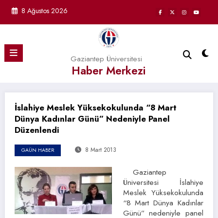
İçeriğe
8 Ağustos 2026
atla
Gaziantep Üniversitesi
Haber Merkezi
İslahiye Meslek Yüksekokulunda “8 Mart
Dünya Kadınlar Günü” Nedeniyle Panel
Düzenlendi
8 Mart 2013
GAÜN HABER
Gaziantep
Üniversitesi İslahiye
Meslek Yüksekokulunda
“8 Mart Dünya Kadınlar
Günü” nedeniyle panel