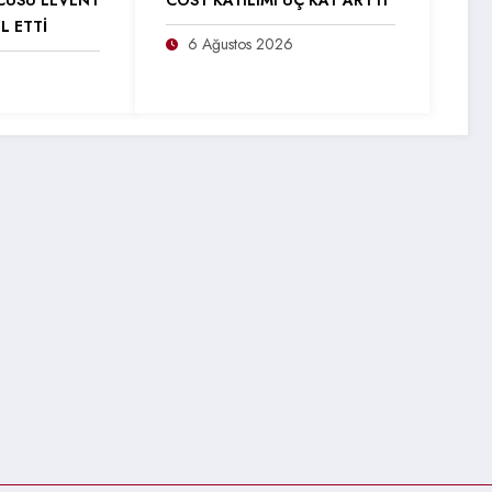
CÜSÜ LEVENT
COST KATILIMI ÜÇ KAT ARTTI
L ETTİ
6 Ağustos 2026