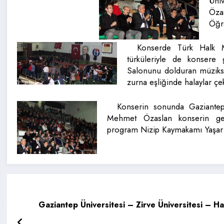
Üniv
Öza
Öğre
Konserde Türk Halk Mü
türküleriyle de konsere
Salonunu dolduran müzikse
zurna eşliğinde halaylar çe
Konserin sonunda Gaziantep 
Mehmet Özaslan konserin ger
program Nizip Kaymakamı Yaşar 
Gaziantep Üniversitesi – Zirve Üniversitesi – H