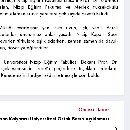
ersitesi Nizip Eğitim Fakültesi Dekanı Prof. Dr. Mehmet
slan, Nizip Eğitim Fakültesi ve Meslek Yüksekokulu
tim elamanlarının yanı sıra çok sayıda davetli katıldı.
ziği eserlerinin yanı sıra uzun, içli, yanık Barak
 gelenler unutulmaz anlar yaşadı. Nizip Kapalı Spor
verler türkülere eşlik ederken, zaman zaman da davul-
kip, doyasıya eğlendiler.
Üniversitesi Nizip Eğitim Fakültesi Dekanı Prof. Dr.
çekleşmesinde emeği geçenlere teşekkür ederken;
Karadeniz’in hediye takdim etmesiyle son buldu.
Önceki Haber
asan Kalyoncu Üniversitesi Ortak Basın Açıklaması