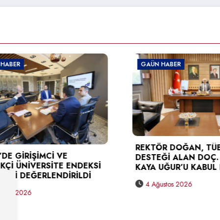
ER
GAÜN HABER
REKTÖR DOĞAN, TÜBİTA
GİRİŞİMCİ VE
DESTEĞİ ALAN DOÇ. DR.
 ÜNİVERSİTE ENDEKSİ
KAYA UĞUR’U KABUL ETT
İ DEĞERLENDİRİLDİ
4 Ağustos 2026
 2026