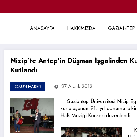
ANASAYFA
HAKKIMIZDA
GAZİANTEP 
Nizip’te Antep’in Düşman İşgalinden K
Kutlandı
27 Aralık 2012
GAÜN HABER
Gaziantep Üniversitesi Nizip Eğ
kurtuluşunun 91. yıl dönümü etkin
Halk Müziği Konseri düzenlendi.
K