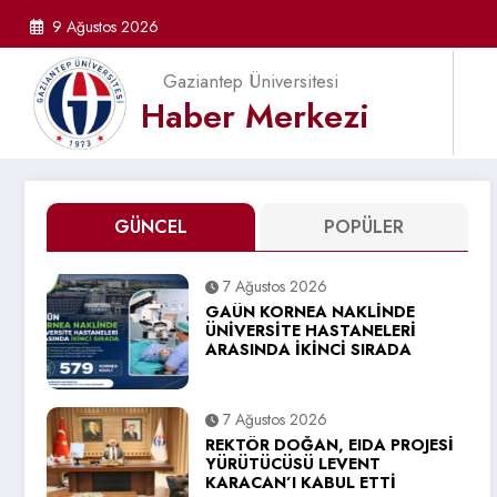
İçeriğe
9 Ağustos 2026
atla
Gaziantep Üniversitesi
Haber Merkezi
GÜNCEL
POPÜLER
7 Ağustos 2026
GAÜN KORNEA NAKLİNDE
ÜNİVERSİTE HASTANELERİ
ARASINDA İKİNCİ SIRADA
7 Ağustos 2026
REKTÖR DOĞAN, EIDA PROJESİ
YÜRÜTÜCÜSÜ LEVENT
KARACAN’I KABUL ETTİ