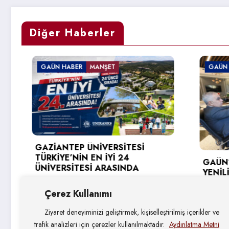
Diğer Haberler
GAÜN HABER
MANŞET
GAÜN HAB
GAZİANTEP ÜNİVERSİTESİ
TÜRKİYE’NİN EN İYİ 24
GAÜN’DE 
ÜNİVERSİTESİ ARASINDA
YENİLİKÇİ
HEDEFLER
5 Ağustos 2026
Çerez Kullanımı
4 Ağustos
Ziyaret deneyiminizi geliştirmek, kişiselleştirilmiş içerikler ve
trafik analizleri için çerezler kullanılmaktadır.
Aydınlatma Metni