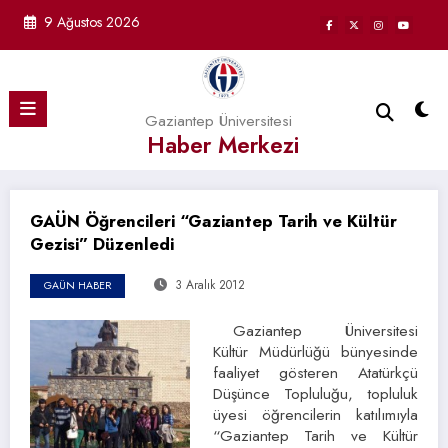
İçeriğe
9 Ağustos 2026
atla
Gaziantep Üniversitesi
Haber Merkezi
GAÜN Öğrencileri “Gaziantep Tarih ve Kültür
Gezisi” Düzenledi
3 Aralık 2012
GAÜN HABER
Gaziantep Üniversitesi
Kültür Müdürlüğü bünyesinde
faaliyet gösteren Atatürkçü
Düşünce Topluluğu, topluluk
üyesi öğrencilerin katılımıyla
“Gaziantep Tarih ve Kültür