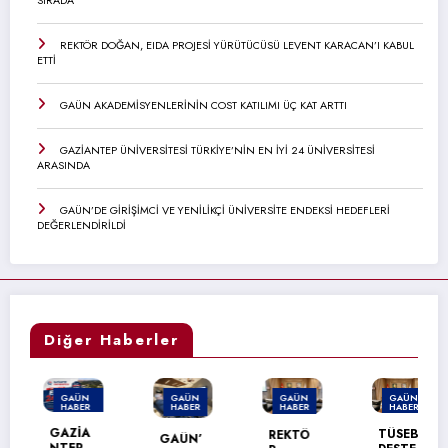
SIRADA
REKTÖR DOĞAN, EIDA PROJESİ YÜRÜTÜCÜSÜ LEVENT KARACAN’I KABUL
ETTİ
GAÜN AKADEMİSYENLERİNİN COST KATILIMI ÜÇ KAT ARTTI
GAZİANTEP ÜNİVERSİTESİ TÜRKİYE’NİN EN İYİ 24 ÜNİVERSİTESİ
ARASINDA
GAÜN’DE GİRİŞİMCİ VE YENİLİKÇİ ÜNİVERSİTE ENDEKSİ HEDEFLERİ
DEĞERLENDİRİLDİ
Diğer Haberler
GAÜN
GAÜN
GAÜN
GAÜN
HABER
HABER
HABER
HABER
MANŞET
GAZİA
TÜSEB
REKTÖ
GAÜN’
NTEP