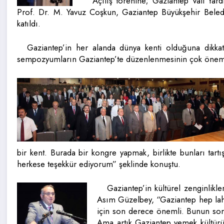
Açılış törenine; Gaziantep Vali Yar
Prof. Dr. M. Yavuz Coşkun, Gaziantep Büyükşehir Bele
katıldı.
Gaziantep’in her alanda dünya kenti olduğuna dikka
sempozyumların Gaziantep’te düzenlenmesinin çok önemli
bir kent. Burada bir kongre yapmak, birlikte bunları tart
herkese teşekkür ediyorum” şeklinde konuştu.
Gaziantep’in kültürel zenginlikl
Asım Güzelbey, “Gaziantep hep lahm
için son derece önemli. Bunun som
Ama artık Gaziantep yemek kültürü dı