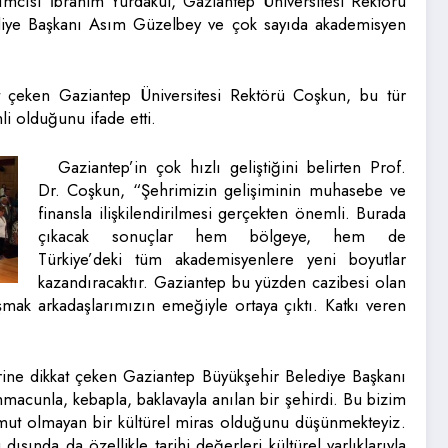
dımcısı İbrahim Yurdakul, Gaziantep Üniversitesi Rektörü
diye Başkanı Asım Güzelbey ve çok sayıda akademisyen
t çeken Gaziantep Üniversitesi Rektörü
Coşkun, bu tür
 olduğunu ifade etti.
Gaziantep’in çok hızlı geliştiğini belirten Prof.
Dr. Coşkun, “Şehrimizin gelişiminin muhasebe ve
finansla ilişkilendirilmesi gerçekten önemli. Burada
çıkacak sonuçlar hem bölgeye, hem de
Türkiye’deki tüm akademisyenlere yeni boyutlar
kazandıracaktır. Gaziantep bu yüzden cazibesi olan
ışmak arkadaşlarımızın emeğiyle ortaya çıktı. Katkı veren
erine dikkat çeken Gaziantep Büyükşehir Belediye Başkanı
acunla, kebapla, baklavayla anılan bir şehirdi. Bu bizim
ut olmayan bir kültürel miras olduğunu düşünmekteyiz.
şında da özellikle tarihi değerleri kültürel varlıklarıyla