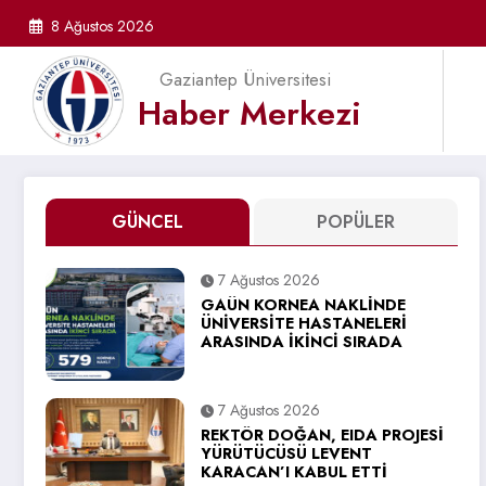
İçeriğe
8 Ağustos 2026
atla
Gaziantep Üniversitesi
Haber Merkezi
GÜNCEL
POPÜLER
7 Ağustos 2026
GAÜN KORNEA NAKLİNDE
ÜNİVERSİTE HASTANELERİ
ARASINDA İKİNCİ SIRADA
7 Ağustos 2026
REKTÖR DOĞAN, EIDA PROJESİ
YÜRÜTÜCÜSÜ LEVENT
KARACAN’I KABUL ETTİ