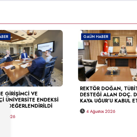
GAÜN HABER
GAÜN H
TÜSEB D
REKTÖR DOĞAN, TÜBİTAK
KARAGÖ
DESTEĞİ ALAN DOÇ. DR. BERNA
DOĞAN’
KAYA UĞUR’U KABUL ETTİ
3 Ağus
4 Ağustos 2026