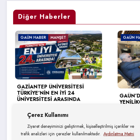
Diğer Haberler
T
GAÜN HABER
RSİTESİ
İ 24
GAÜN’DE GİRİŞİMCİ VE
ASINDA
YENİLİKÇİ ÜNİVERSİTE ENDEKSİ
HEDEFLERİ DEĞERLENDİRİLDİ
Çerez Kullanımı
4 Ağustos 2026
Ziyaret deneyiminizi geliştirmek, kişiselleştirilmiş içerikler ve
trafik analizleri için çerezler kullanılmaktadır.
Aydınlatma Metni