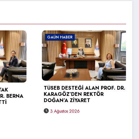
ABER
GAÜN HABER
ESTEĞİ ALAN PROF. DR.
Z’DEN REKTÖR
GAÜN TEKNİK BİLİMLE
A ZİYARET
YÜKSEKOKULU’NDA ME
SEVİNCİ
tos 2026
31 Temmuz 2026