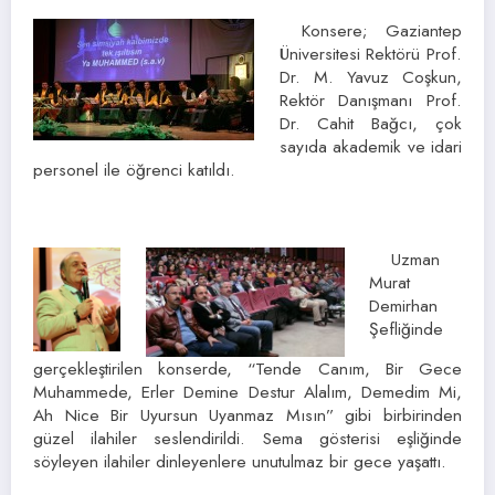
Konsere; Gaziantep
Üniversitesi Rektörü Prof.
Dr. M. Yavuz Coşkun,
Rektör Danışmanı Prof.
Dr. Cahit Bağcı, çok
sayıda akademik ve idari
personel ile öğrenci katıldı.
Uzman
Murat
Demirhan
Şefliğinde
gerçekleştirilen konserde, “Tende Canım, Bir Gece
Muhammede, Erler Demine Destur Alalım, Demedim Mi,
Ah Nice Bir Uyursun Uyanmaz Mısın” gibi birbirinden
güzel ilahiler seslendirildi. Sema gösterisi eşliğinde
söyleyen ilahiler dinleyenlere unutulmaz bir gece yaşattı.