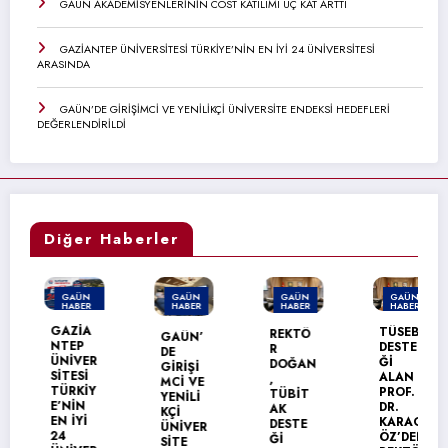
GAÜN AKADEMİSYENLERİNİN COST KATILIMI ÜÇ KAT ARTTI
GAZİANTEP ÜNİVERSİTESİ TÜRKİYE’NİN EN İYİ 24 ÜNİVERSİTESİ
ARASINDA
GAÜN’DE GİRİŞİMCİ VE YENİLİKÇİ ÜNİVERSİTE ENDEKSİ HEDEFLERİ
DEĞERLENDİRİLDİ
Diğer Haberler
GAÜN
GAÜN
GAÜN
GAÜN
HABER
HABER
HABER
HABER
MANŞET
GAZİA
TÜSEB
REKTÖ
GAÜN’
NTEP
DESTE
R
DE
ÜNİVER
Ğİ
DOĞAN
GİRİŞİ
SİTESİ
ALAN
,
MCİ VE
TÜRKİY
PROF.
TÜBİT
YENİLİ
E’NİN
DR.
AK
KÇİ
EN İYİ
KARAG
DESTE
ÜNİVER
24
ÖZ’DEN
Ğİ
SİTE