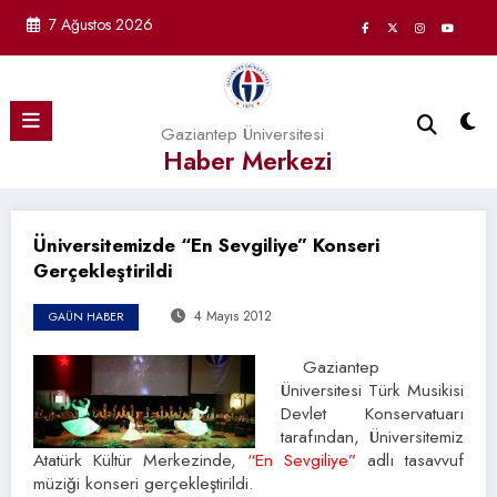
İçeriğe
7 Ağustos 2026
atla
Gaziantep Üniversitesi
Haber Merkezi
Üniversitemizde “En Sevgiliye” Konseri
Gerçekleştirildi
4 Mayıs 2012
GAÜN HABER
Gaziantep
Üniversitesi Türk Musikisi
Devlet Konservatuarı
tarafından, Üniversitemiz
Atatürk Kültür Merkezinde,
“En Sevgiliye”
adlı tasavvuf
müziği konseri gerçekleştirildi.