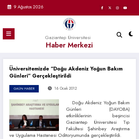
İçeriğe
9 Ağustos 2026
atla
Gaziantep Üniversitesi
Haber Merkezi
Üniversitemizde “Doğu Akdeniz Yoğun Bakım
Günleri” Gerçekleştirildi
16 Ocak 2012
GAÜN HABER
Doğu Akdeniz Yoğun Bakım
Günleri (DAYOBA)
etkinliklerinin beşincisi
Gaziantep Üniversitesi Tıp
Fakültesi Şahinbey Araştırma
ve Uygulama Hastanesi Oditoryumunda gerçekleştirildi.