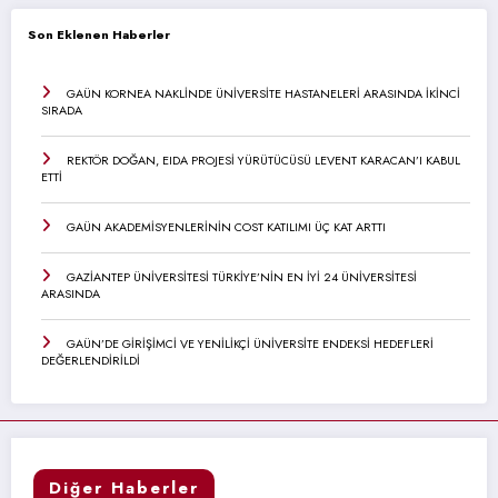
Son Eklenen Haberler
GAÜN KORNEA NAKLİNDE ÜNİVERSİTE HASTANELERİ ARASINDA İKİNCİ
SIRADA
REKTÖR DOĞAN, EIDA PROJESİ YÜRÜTÜCÜSÜ LEVENT KARACAN’I KABUL
ETTİ
GAÜN AKADEMİSYENLERİNİN COST KATILIMI ÜÇ KAT ARTTI
GAZİANTEP ÜNİVERSİTESİ TÜRKİYE’NİN EN İYİ 24 ÜNİVERSİTESİ
ARASINDA
GAÜN’DE GİRİŞİMCİ VE YENİLİKÇİ ÜNİVERSİTE ENDEKSİ HEDEFLERİ
DEĞERLENDİRİLDİ
Diğer Haberler