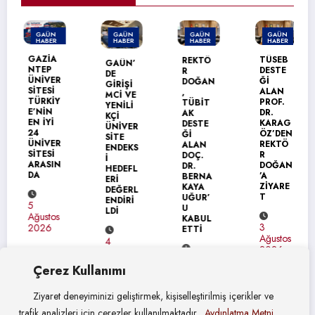
GAÜN
GAÜN
GAÜN
GAÜN
HABER
HABER
HABER
HABER
MANŞET
GAZİA
TÜSEB
REKTÖ
GAÜN’
NTEP
DESTE
R
DE
ÜNİVER
Ğİ
DOĞAN
GİRİŞİ
SİTESİ
ALAN
,
MCİ VE
TÜRKİY
PROF.
TÜBİT
YENİLİ
E’NİN
DR.
AK
KÇİ
EN İYİ
KARAG
DESTE
ÜNİVER
24
ÖZ’DEN
Ğİ
SİTE
ÜNİVER
REKTÖ
ALAN
ENDEKS
SİTESİ
R
DOÇ.
İ
ARASIN
DOĞAN
DR.
HEDEFL
DA
’A
BERNA
ERİ
ZİYARE
KAYA
DEĞERL
T
UĞUR’
ENDİRİ
5
U
LDİ
Ağustos
KABUL
3
2026
ETTİ
Ağustos
4
2026
Ağustos
4
2026
Çerez Kullanımı
Ağustos
2026
Ziyaret deneyiminizi geliştirmek, kişiselleştirilmiş içerikler ve
trafik analizleri için çerezler kullanılmaktadır.
Aydınlatma Metni