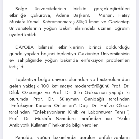
Bölge üniversitelerinin birlikte gerçekleştirdikleri
etkinliğe Çukurova, Adana Başkent, Mersin, Hatay
Mustafa Kemal, Kahramanmaraş Sütçü İmam ve Gaziantep
Üniversitelerinin yoğun bakım alanındaki uzman öğretim
üyeleri katıldı.
DAYOBA bilimsel etkinliklerinin birinci doldurduğu
günde yapılan beşinci toplantıya Gaziantep Üniversitesinin
ev sahipliğinde yoğun bakımda enfeksiyon problemleri
tartışıldı.
Toplantıya bölge üniversitelerinden ve hastanelerinden
gelen yaklaşık 100 katılımcıya moderatörlüğünü Prof. Dr.
Dilek Özcengiz ve Prof. Dr. Sıtkı Göksu’nun yaptığı iki
oturumda Prof. Dr. Süleyman Ganidağlı tarafından
“Enfeksiyon Koruma Önlemleri”, Doç. Dr. Hafize Öksüz
tarafından “Enfeksiyonların Klinik ve Laboratuvar Tanısı”,
Prof. Dr. Mustafa Namıduru tarafından ise “Akılcı
Antibiyotik Kullanımı” hakkında bilgi verdiler.
Panelde, yoğun bakımlarda görülen enfeksiyonların