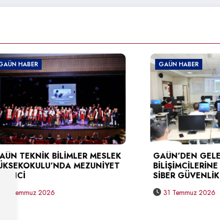
BER
GAÜN HABER
KNİK BİLİMLER MESLEK
GAÜN’DEN GELECEĞİN
OKULU’NDA MEZUNİYET
BİLİŞİMCİLERİNE UYGU
SİBER GÜVENLİK EĞİTİ
muz 2026
31 Temmuz 2026