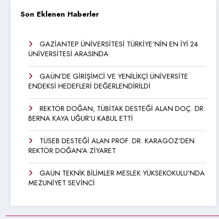
Son Eklenen Haberler
GAZİANTEP ÜNİVERSİTESİ TÜRKİYE’NİN EN İYİ 24
ÜNİVERSİTESİ ARASINDA
GAÜN’DE GİRİŞİMCİ VE YENİLİKÇİ ÜNİVERSİTE
ENDEKSİ HEDEFLERİ DEĞERLENDİRİLDİ
REKTÖR DOĞAN, TÜBİTAK DESTEĞİ ALAN DOÇ. DR.
BERNA KAYA UĞUR’U KABUL ETTİ
TÜSEB DESTEĞİ ALAN PROF. DR. KARAGÖZ’DEN
REKTÖR DOĞAN’A ZİYARET
GAÜN TEKNİK BİLİMLER MESLEK YÜKSEKOKULU’NDA
MEZUNİYET SEVİNCİ