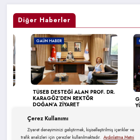
Diğer Haberler
GAÜN HABER
GAÜN HA
TÜSEB DESTEĞİ ALAN PROF. DR.
KARAGÖZ’DEN REKTÖR
GAÜN TE
DOĞAN’A ZİYARET
YÜKSEK
SEVİNCİ
3 Ağustos 2026
Çerez Kullanımı
31 Tem
Ziyaret deneyiminizi geliştirmek, kişiselleştirilmiş içerikler ve
trafik analizleri için çerezler kullanılmaktadır.
Aydınlatma Metni