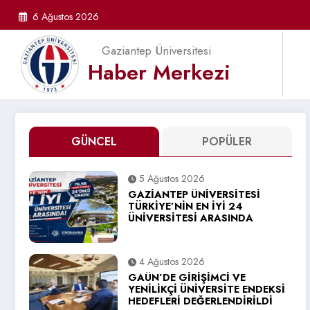
İçeriğe
6 Ağustos 2026
atla
Gaziantep Üniversitesi
Haber Merkezi
GÜNCEL
POPÜLER
5 Ağustos 2026
GAZİANTEP ÜNİVERSİTESİ
TÜRKİYE’NİN EN İYİ 24
ÜNİVERSİTESİ ARASINDA
4 Ağustos 2026
GAÜN’DE GİRİŞİMCİ VE
YENİLİKÇİ ÜNİVERSİTE ENDEKSİ
HEDEFLERİ DEĞERLENDİRİLDİ