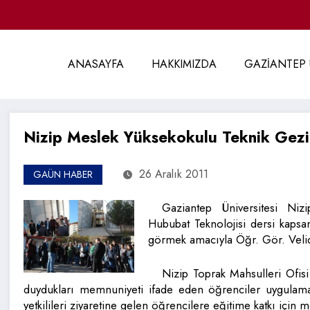
ANASAYFA
HAKKIMIZDA
GAZİANTEP 
Nizip Meslek Yüksekokulu Teknik Gezi
26 Aralık 2011
GAÜN HABER
Gaziantep Üniversitesi Niz
Hububat Teknolojisi dersi kaps
görmek amacıyla Öğr. Gör. Velidd
Nizip Toprak Mahsulleri Ofis
duydukları memnuniyeti ifade eden öğrenciler uygula
yetkilileri ziyaretine gelen öğrencilere eğitime katkı için 