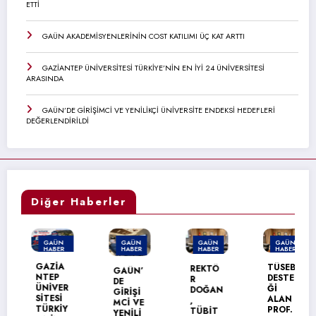
ETTİ
GAÜN AKADEMİSYENLERİNİN COST KATILIMI ÜÇ KAT ARTTI
GAZİANTEP ÜNİVERSİTESİ TÜRKİYE’NİN EN İYİ 24 ÜNİVERSİTESİ
ARASINDA
GAÜN’DE GİRİŞİMCİ VE YENİLİKÇİ ÜNİVERSİTE ENDEKSİ HEDEFLERİ
DEĞERLENDİRİLDİ
Diğer Haberler
GAÜN
GAÜN
GAÜN
GAÜN
HABER
HABER
HABER
HABER
MANŞET
GAZİA
TÜSEB
REKTÖ
GAÜN’
NTEP
DESTE
R
DE
ÜNİVER
Ğİ
DOĞAN
GİRİŞİ
SİTESİ
ALAN
,
MCİ VE
TÜRKİY
PROF.
TÜBİT
YENİLİ