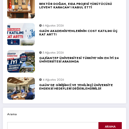
REKTÖR DOĞAN, EIDA PROJESİ YÜRÜTÜCÜSÜ
LEVENT KARACAN’I KABUL ETTİ
6 Ağustos 2026
GAÜN AKADEMİSYENLERİNİN COST KATILIMI ÜÇ
KAT ARTTI
5 Ağustos 2026
GAZİANTEP ÜNİVERSİTESİ TÜRKİYE’NİN EN İYİ 24
ÜNİVERSİTESİ ARASINDA
4 Ağustos 2026
GAÜN’DE GİRİŞİMCİ VE YENİLİKÇİ ÜNİVERSİTE
ENDEKSİ HEDEFLERİ DEĞERLENDİRİLDİ
Arama
ARAMA