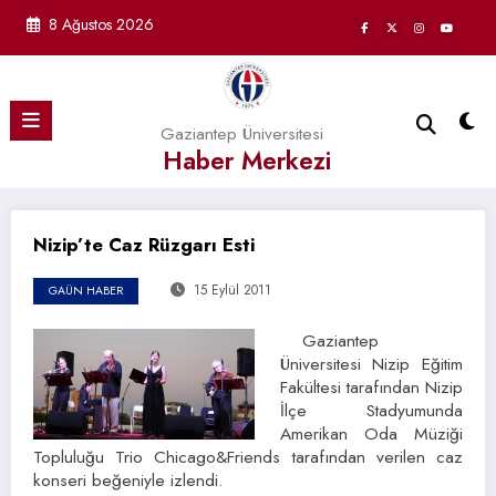
İçeriğe
8 Ağustos 2026
atla
Gaziantep Üniversitesi
Haber Merkezi
Nizip’te Caz Rüzgarı Esti
15 Eylül 2011
GAÜN HABER
Gaziantep
Üniversitesi Nizip Eğitim
Fakültesi tarafından Nizip
İlçe Stadyumunda
Amerikan Oda Müziği
Topluluğu Trio Chicago&Friends tarafından verilen caz
konseri beğeniyle izlendi.