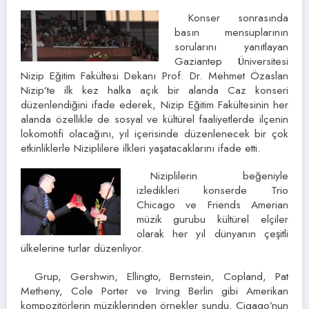
Konser sonrasında
basın mensuplarının
sorularını yanıtlayan
Gaziantep Üniversitesi
Nizip Eğitim Fakültesi Dekanı Prof. Dr. Mehmet Özaslan
Nizip’te ilk kez halka açık bir alanda Caz konseri
düzenlendiğini ifade ederek, Nizip Eğitim Fakültesinin her
alanda özellikle de sosyal ve kültürel faaliyetlerde ilçenin
lokomotifi olacağını, yıl içerisinde düzenlenecek bir çok
etkinliklerle Niziplilere ilkleri yaşatacaklarını ifade etti.
Niziplilerin beğeniyle
izledikleri konserde Trio
Chicago ve Friends Amerian
müzik gurubu kültürel elçiler
olarak her yıl dünyanın çeşitli
ülkelerine turlar düzenliyor.
Grup, Gershwin, Ellingto, Bernstein, Copland, Pat
Metheny, Cole Porter ve Irving Berlin gibi Amerikan
kompozitörlerin müziklerinden örnekler sundu. Cigago’nun