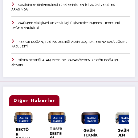
GAZİANTEP ÜNİVERSİTESİ TÜRKİYE’NİN EN İYİ 24 ÜNİVERSİTESİ
ARASINDA
GAÜN’DE GİRİŞİMCİ VE YENİLİKÇİ ÜNİVERSİTE ENDEKSİ HEDEFLERİ
DEĞERLENDİRİLDİ
REKTÖR DOĞAN, TÜBİTAK DESTEĞİ ALAN DOÇ. DR. BERNA KAYA UĞUR’U
KABUL ETTİ
TÜSEB DESTEĞİ ALAN PROF. DR. KARAGÖZ’DEN REKTÖR DOĞAN’A
ZİYARET
Diğer Haberler
GAÜN
GAÜN
GAÜN
GAÜN
HABER
HABER
HABER
HABER
TÜSEB
REKTÖ
GAÜN
GAÜN’
DESTE
R
TEKNİK
DEN