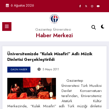
İçeriğe
6 Ağustos 2026
atla
Gaziantep Üniversitesi
Haber Merkezi
Üniversitemizde “Kulak Misafiri” Adlı Müzik
Dinletisi Gerçekleştirildi
5 Mayıs 2011
GAÜN HABER
Gaziantep
Üniversitesi Türk Musikisi
Devlet Konservatuarı
tarafından, Üniversitemiz
Atatürk Kültür
Merkezinde, “Kulak Misafiri” adlı Türk müziği dinletisi