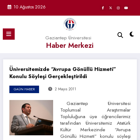
İçeriğe
10 Ağustos 2026
atla
Gaziantep Üniversitesi
Haber Merkezi
Üniversitemizde “Avrupa Gönüllü Hizmeti”
Konulu Söyleşi Gerçekleştirildi
2 Mayıs 2011
GAÜN HABER
Gaziantep Üniversitesi
Toplumsal Araştırmalar
Topluluğuna üye öğrencilerimiz
tarafından Üniversitemiz Atatürk
Kültür Merkezinde “Avrupa
Gönüllü Hizmeti” konulu söyleşi