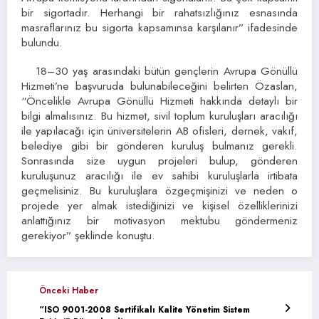
bir sigortadır. Herhangi bir rahatsızlığınız esnasında
masraflarınız bu sigorta kapsamınsa karşılanır” ifadesinde
bulundu.
18–30 yaş arasındaki bütün gençlerin Avrupa Gönüllü
Hizmeti’ne başvuruda bulunabileceğini belirten Özaslan,
“Öncelikle Avrupa Gönüllü Hizmeti hakkında detaylı bir
bilgi almalısınız. Bu hizmet, sivil toplum kuruluşları aracılığı
ile yapılacağı için üniversitelerin AB ofisleri, dernek, vakıf,
belediye gibi bir gönderen kuruluş bulmanız gerekli.
Sonrasında size uygun projeleri bulup, gönderen
kuruluşunuz aracılığı ile ev sahibi kuruluşlarla irtibata
geçmelisiniz. Bu kuruluşlara özgeçmişinizi ve neden o
projede yer almak istediğinizi ve kişisel özelliklerinizi
anlattığınız bir motivasyon mektubu göndermeniz
gerekiyor” şeklinde konuştu.
Önceki Haber
“ISO 9001-2008 Sertifikalı Kalite Yönetim Sistem