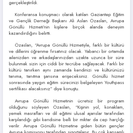
gerçekleştirildi.
Konferansa konuşmacı olarak katılan Gaziantep Eğitim
ve Gençlik Derneği Başkanı Ali Aslan Özaslan, Avrupa
Gönüllü Hizmeti’nin kişilere birçok alanda deneyim
kazandırdığını belirtti.
Özaslan, “Avrupa Gönüllü Hizmetiyle, farklı bir kültürü
ve dillerini öğrenme fırsatınız olacak. Yabancı bir ortamda
ailenizden ve arkadaşlarınızdan uzakta uzunca bir süre
bulunmak sizin için ciddi bir tecrübe sağlayacak. Farklı bir
kültürü tanırken aynı zamanda kendinizi ve kültürünüzü
tanıma, tanıtma şansına erişeceksiniz. Gönüllü hizmet
sonrasında yaygın eğitim sürecinizi belgeleyen Youthpass
sertifikası alacaksınız” diye konuştu.
Avrupa Gönüllü Hizmetinin ücretsiz bir program
olduğunu söyleyen Özaslan, “Kişinin yol, konaklam,
yemek masrafları ve dil eğitimi ulusal ajanslar tarafından
karşılandığı gibi kendisine belli bir miktar da cep harçlığı
verilir. Avrupa Gönüllü Hizmetine giden bütün gençler
Avrupa komisyonu tarafından sigortalanır. Bu çok kapsamlı