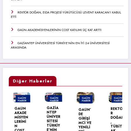
REKTÖR DOĞAN, EIDA PROJESİ YÜRÜTÜCÜSÜ LEVENT KARACAN’I KABUL
ETTİ
GAÜN AKADEMİSYENLERİNİN COST KATILIMI ÜÇ KAT ARTTI
GAZİANTEP ÜNİVERSİTESİ TÜRKİYE’NİN EN İYİ 24 ÜNİVERSİTESİ
ARASINDA
Diğer Haberler
GAÜN
GAÜN
GAÜN
GAÜN
HABER
HABER
HABER
HABER
MANŞET
MANŞET
GAZİA
GAÜN
REKTÖ
GAÜN’
NTEP
AKADE
R
DE
ÜNİVER
MİSYEN
DOĞAN
GİRİŞİ
SİTESİ
LERİNİ
,
MCİ VE
TÜRKİY
N
TÜBİT
YENİLİ
E’NİN
COST
AK