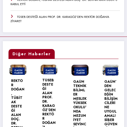
KABUL ETTİ
TÜSEB DESTEĞİ ALAN PROF. DR. KARAGÖZ’DEN REKTÖR DOĞAN’A
ZİYARET
Diğer Haberler
GAÜN
GAÜN
GAÜN
GAÜN
HABER
HABER
HABER
HABER
TÜSEB
REKTÖ
GAÜN
GAÜN’
DESTE
R
TEKNİK
DEN
Ğİ
DOĞAN
BİLİML
GELEC
ALAN
,
ER
EĞİN
PROF.
TÜBİT
MESLEK
BİLİŞİM
DR.
AK
YÜKSEK
CİLERİ
KARAG
DESTE
OKULU’
NE
ÖZ’DEN
Ğİ
NDA
UYGUL
REKTÖ
ALAN
MEZUN
AMALI
R
DOÇ.
İYET
SİBER
DOĞAN
DR.
SEVİNC
GÜVEN