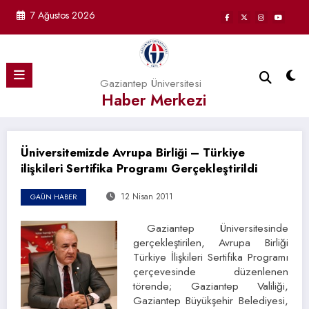
İçeriğe
7 Ağustos 2026
atla
Gaziantep Üniversitesi
Haber Merkezi
Üniversitemizde Avrupa Birliği – Türkiye
ilişkileri Sertifika Programı Gerçekleştirildi
12 Nisan 2011
GAÜN HABER
Gaziantep Üniversitesinde
gerçekleştirilen, Avrupa Birliği
Türkiye İlişkileri Sertifika Programı
çerçevesinde düzenlenen
törende; Gaziantep Valiliği,
Gaziantep Büyükşehir Belediyesi,