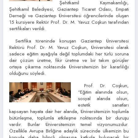
Şehitkamil Kaymakamlığı,
Şehitkamil Belediyesi, Gaziantep Ticaret Odası, Empati
Derneği ve Gaziantep Üniversitesi öğrencilerinde oluşan
15 kursiyere Rektör Prof. Dr. M. Yavuz Coşkun tarafından
sertifikaları verildi.
Sertifika töreninde konuşan Gaziantep Üniversitesi
Rektörü Prof. Dr. M. Yavuz Coşkun, Üniversitesi olarak
sadece eğitim ayağıyla değil toplumdaki her türlü soruna
dair çözüm üretme, fikir üretme ve bir takım görüşler
ortaya çıkarma noktasında Üniversitemizin bir kararlılığı
olduğunu söyledi.
Prof. Dr. Coşkun,
“Eğitim alanında olsun,
sosyal alanda olsun,
estetik sanatları
kapsayan hayata dair her alanda, Üniversitemizin toplumla
bütünleşme, toplumla etkileşme noktasında bir duruşu
vardır. Bunlar Üniversitemizin temel vizyonumuzdur.
Özellikle Avrupa Birliğine adaylık sürecinde ülkemizin bu
konuda daha bilinçli olmasına katkıda bulunacak bir