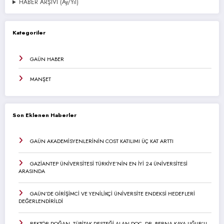
HABER ARŞİVİ (Ay/Yıl)
Kategoriler
GAÜN HABER
MANŞET
Son Eklenen Haberler
GAÜN AKADEMİSYENLERİNİN COST KATILIMI ÜÇ KAT ARTTI
GAZİANTEP ÜNİVERSİTESİ TÜRKİYE’NİN EN İYİ 24 ÜNİVERSİTESİ
ARASINDA
GAÜN’DE GİRİŞİMCİ VE YENİLİKÇİ ÜNİVERSİTE ENDEKSİ HEDEFLERİ
DEĞERLENDİRİLDİ
REKTÖR DOĞAN, TÜBİTAK DESTEĞİ ALAN DOÇ. DR. BERNA KAYA UĞUR’U