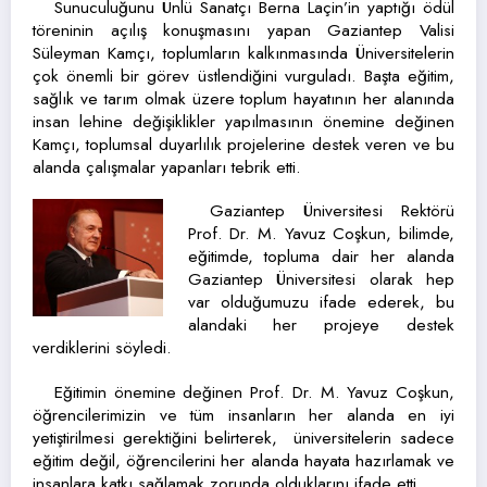
Sunuculuğunu Ünlü Sanatçı Berna Laçin’in yaptığı ödül
töreninin açılış konuşmasını yapan Gaziantep Valisi
Süleyman Kamçı, toplumların kalkınmasında Üniversitelerin
çok önemli bir görev üstlendiğini vurguladı. Başta eğitim,
sağlık ve tarım olmak üzere toplum hayatının her alanında
insan lehine değişiklikler yapılmasının önemine değinen
Kamçı, toplumsal duyarlılık projelerine destek veren ve bu
alanda çalışmalar yapanları tebrik etti.
Gaziantep Üniversitesi Rektörü
Prof. Dr. M. Yavuz Coşkun, bilimde,
eğitimde, topluma dair her alanda
Gaziantep Üniversitesi olarak hep
var olduğumuzu ifade ederek, bu
alandaki her projeye destek
verdiklerini söyledi.
Eğitimin önemine değinen Prof. Dr. M. Yavuz Coşkun,
öğrencilerimizin ve tüm insanların her alanda en iyi
yetiştirilmesi gerektiğini belirterek, üniversitelerin sadece
eğitim değil, öğrencilerini her alanda hayata hazırlamak ve
insanlara katkı sağlamak zorunda olduklarını ifade etti.