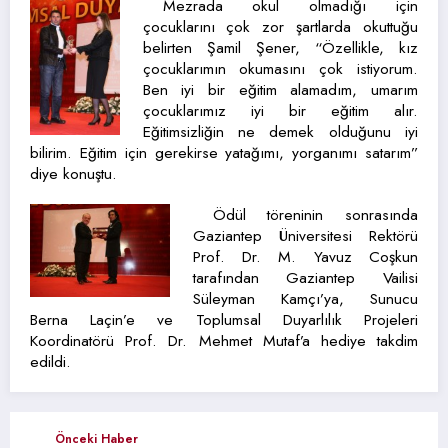
Mezrada okul olmadığı için
çocuklarını çok zor şartlarda okuttuğu
belirten Şamil Şener, “Özellikle, kız
çocuklarımın okumasını çok istiyorum.
Ben iyi bir eğitim alamadım, umarım
çocuklarımız iyi bir eğitim alır.
Eğitimsizliğin ne demek olduğunu iyi
bilirim. Eğitim için gerekirse yatağımı, yorganımı satarım”
diye konuştu.
Ödül töreninin sonrasında
Gaziantep Üniversitesi Rektörü
Prof. Dr. M. Yavuz Coşkun
tarafından Gaziantep Vailisi
Süleyman Kamçı’ya, Sunucu
Berna Laçin’e ve Toplumsal Duyarlılık Projeleri
Koordinatörü Prof. Dr. Mehmet Mutaf’a hediye takdim
edildi.
Önceki Haber