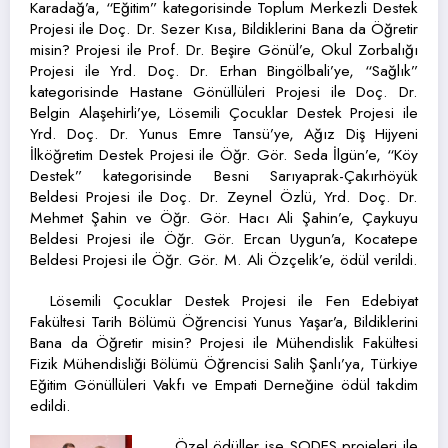
Karadağ’a, “Eğitim” kategorisinde Toplum Merkezli Destek
Projesi ile Doç. Dr. Sezer Kısa, Bildiklerini Bana da Öğretir
misin? Projesi ile Prof. Dr. Beşire Gönül’e, Okul Zorbalığı
Projesi ile Yrd. Doç. Dr. Erhan Bingölbali’ye, “Sağlık”
kategorisinde Hastane Gönüllüleri Projesi ile Doç. Dr.
Belgin Alaşehirli’ye, Lösemili Çocuklar Destek Projesi ile
Yrd. Doç. Dr. Yunus Emre Tansü’ye, Ağız Diş Hijyeni
İlköğretim Destek Projesi ile Öğr. Gör. Seda İlgün’e, “Köy
Destek” kategorisinde Besni Sarıyaprak-Çakırhöyük
Beldesi Projesi ile Doç. Dr. Zeynel Özlü, Yrd. Doç. Dr.
Mehmet Şahin ve Öğr. Gör. Hacı Ali Şahin’e, Çaykuyu
Beldesi Projesi ile Öğr. Gör. Ercan Uygun’a, Kocatepe
Beldesi Projesi ile Öğr. Gör. M. Ali Özçelik’e, ödül verildi.
Lösemili Çocuklar Destek Projesi ile Fen Edebiyat
Fakültesi Tarih Bölümü Öğrencisi Yunus Yaşar’a, Bildiklerini
Bana da Öğretir misin? Projesi ile Mühendislik Fakültesi
Fizik Mühendisliği Bölümü Öğrencisi Salih Şanlı’ya, Türkiye
Eğitim Gönüllüleri Vakfı ve Empati Derneğine ödül takdim
edildi.
Özel ödüller ise SODES projeleri ile