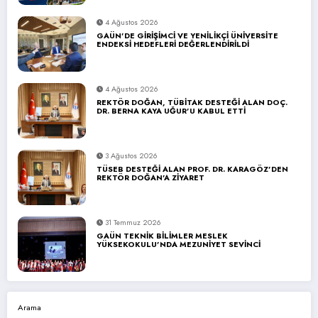
4 Ağustos 2026
GAÜN’DE GİRİŞİMCİ VE YENİLİKÇİ ÜNİVERSİTE
ENDEKSİ HEDEFLERİ DEĞERLENDİRİLDİ
4 Ağustos 2026
REKTÖR DOĞAN, TÜBİTAK DESTEĞİ ALAN DOÇ.
DR. BERNA KAYA UĞUR’U KABUL ETTİ
3 Ağustos 2026
TÜSEB DESTEĞİ ALAN PROF. DR. KARAGÖZ’DEN
REKTÖR DOĞAN’A ZİYARET
31 Temmuz 2026
GAÜN TEKNİK BİLİMLER MESLEK
YÜKSEKOKULU’NDA MEZUNİYET SEVİNCİ
Arama