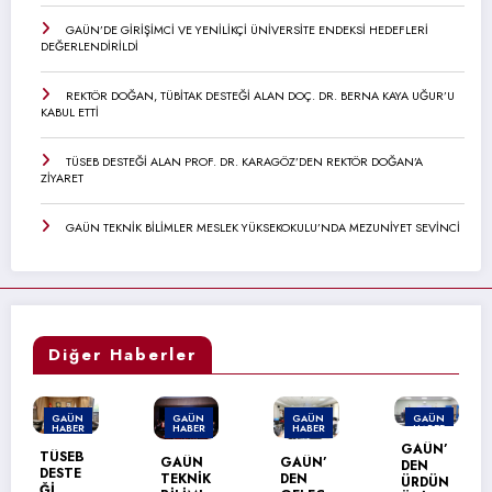
GAÜN’DE GİRİŞİMCİ VE YENİLİKÇİ ÜNİVERSİTE ENDEKSİ HEDEFLERİ
DEĞERLENDİRİLDİ
REKTÖR DOĞAN, TÜBİTAK DESTEĞİ ALAN DOÇ. DR. BERNA KAYA UĞUR’U
KABUL ETTİ
TÜSEB DESTEĞİ ALAN PROF. DR. KARAGÖZ’DEN REKTÖR DOĞAN’A
ZİYARET
GAÜN TEKNİK BİLİMLER MESLEK YÜKSEKOKULU’NDA MEZUNİYET SEVİNCİ
Diğer Haberler
N
GAÜN
GAÜN
GAÜN
GAÜN
R
HABER
HABER
HABER
HABER
GAÜN’
B
GAÜN
GAÜN’
GAÜN
DEN
E
TEKNİK
DEN
NACİ
ÜRDÜN