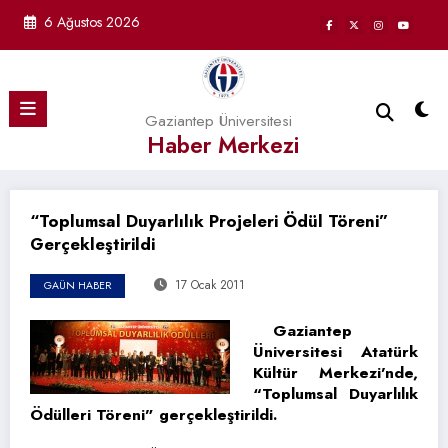
İçeriğe
6 Ağustos 2026
atla
Gaziantep Üniversitesi
Haber Merkezi
“Toplumsal Duyarlılık Projeleri Ödül Töreni”
Gerçekleştirildi
17 Ocak 2011
GAÜN HABER
Gaziantep
Üniversitesi Atatürk
Kültür Merkezi’nde,
“Toplumsal Duyarlılık
Ödülleri Töreni” gerçekleştirildi.