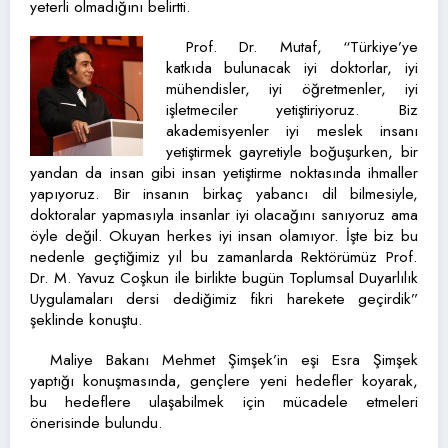
yeterli olmadığını belirtti.
Prof. Dr. Mutaf, “Türkiye’ye
katkıda bulunacak iyi doktorlar, iyi
mühendisler, iyi öğretmenler, iyi
işletmeciler yetiştiriyoruz. Biz
akademisyenler iyi meslek insanı
yetiştirmek gayretiyle boğuşurken, bir
yandan da insan gibi insan yetiştirme noktasında ihmaller
yapıyoruz. Bir insanın birkaç yabancı dil bilmesiyle,
doktoralar yapmasıyla insanlar iyi olacağını sanıyoruz ama
öyle değil. Okuyan herkes iyi insan olamıyor. İşte biz bu
nedenle geçtiğimiz yıl bu zamanlarda Rektörümüz Prof.
Dr. M. Yavuz Coşkun ile birlikte bugün Toplumsal Duyarlılık
Uygulamaları dersi dediğimiz fikri harekete geçirdik”
şeklinde konuştu.
Maliye Bakanı Mehmet Şimşek’in eşi Esra Şimşek
yaptığı konuşmasında, gençlere yeni hedefler koyarak,
bu hedeflere ulaşabilmek için mücadele etmeleri
önerisinde bulundu.