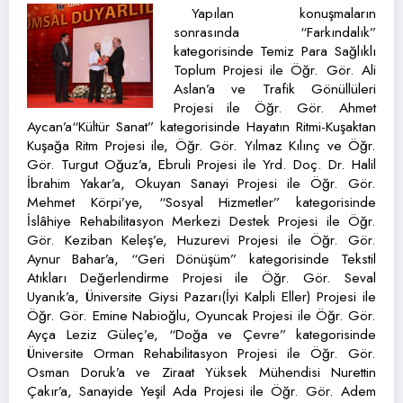
Yapılan konuşmaların
sonrasında “Farkındalık”
kategorisinde Temiz Para Sağlıklı
Toplum Projesi ile Öğr. Gör. Ali
Aslan’a ve Trafik Gönüllüleri
Projesi ile Öğr. Gör. Ahmet
Aycan’a“Kültür Sanat” kategorisinde Hayatın Ritmi-Kuşaktan
Kuşağa Ritm Projesi ile, Öğr. Gör. Yılmaz Kılınç ve Öğr.
Gör. Turgut Oğuz’a, Ebruli Projesi ile Yrd. Doç. Dr. Halil
İbrahim Yakar’a, Okuyan Sanayi Projesi ile Öğr. Gör.
Mehmet Körpi’ye, “Sosyal Hizmetler” kategorisinde
İslâhiye Rehabilitasyon Merkezi Destek Projesi ile Öğr.
Gör. Keziban Keleş’e, Huzurevi Projesi ile Öğr. Gör.
Aynur Bahar’a, “Geri Dönüşüm” kategorisinde Tekstil
Atıkları Değerlendirme Projesi ile Öğr. Gör. Seval
Uyanık’a, Üniversite Giysi Pazarı(İyi Kalpli Eller) Projesi ile
Öğr. Gör. Emine Nabioğlu, Oyuncak Projesi ile Öğr. Gör.
Ayça Leziz Güleç’e, “Doğa ve Çevre” kategorisinde
Üniversite Orman Rehabilitasyon Projesi ile Öğr. Gör.
Osman Doruk’a ve Ziraat Yüksek Mühendisi Nurettin
Çakır’a, Sanayide Yeşil Ada Projesi ile Öğr. Gör. Adem