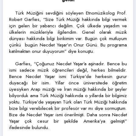
Türk Müziğini sevdiğini söyleyen Etnomüzikolog Prof.
Robert Garfies, “Size Türk Müziği hakkında bilgi vermek
için gelen bir yabancı değilim. Çok ülkede yaşadım ve
ülkelerin müzikleriyle ilgilendim. Genel olarak müzik
dünyası hakkında bilgi birikimim var. Bugün çok mutluyum
çünkü bugün Necdet Yaşar’ın Onur Günü. Bu programa
katılmaktan onur duyuyorum” diye konuştu.
Garfies, “Çoğunuz Necdet Yaşar’a aşinadır. Bence bu
ismi sadece müzik öğrencileri değil, herkes bilmelidir.
Bence Necdet Yaşar ismi Türkiye’de herkesin gurur
duyacağı bir isim. Yıllar önce üniversitede öğretim
üyesiyken Arap müziği ve İran müziği hakkında bir şeyler
biliyorduk ama Türk Müziği hakkında o yıllarda bir bilgimiz
yoktu. Türkiye’de yaşayan Türk olan Türk Müziği hakkında
bize bilgi verebilecek bir profesör var mı diye sormuştum.
Bize de Necdet Yaşar ismi önerilmişti. Daha sonra Necdet
Yaşar çok cesur bir şekilde Amerika’ya gelmişti”
ifadesinde bulundu.