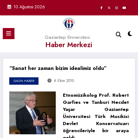
İçeriğe
10 Ağustos 2026
atla
Gaziantep Üniversitesi
Haber Merkezi
“Sanat her zaman bizim idealimiz oldu”
6 Ekim 2010
GAÜN HABER
Etnomüzikolog Prof. Robert
Garfies ve Tanburi Necdet
Yaşar Gaziantep
Üniversitesi Türk Musikisi
Devlet Konservatuarı
öğrencileriyle bir araya
geldi.