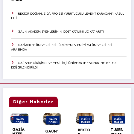
SIRADA
REKTÖR DOĞAN, EIDA PROJESİ YÜRÜTÜCÜSÜ LEVENT KARACAN’I KABUL
ETTİ
GAÜN AKADEMİSYENLERİNİN COST KATILIMI ÜÇ KAT ARTTI
GAZİANTEP ÜNİVERSİTESİ TÜRKİYE’NİN EN İYİ 24 ÜNİVERSİTESİ
ARASINDA
GAÜN’DE GİRİŞİMCİ VE YENİLİKÇİ ÜNİVERSİTE ENDEKSİ HEDEFLERİ
DEĞERLENDİRİLDİ
Diğer Haberler
GAÜN
GAÜN
GAÜN
GAÜN
HABER
HABER
HABER
HABER
MANŞET
GAZİA
TÜSEB
REKTÖ
GAÜN’
NTEP