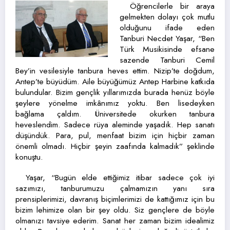
Öğrencilerle bir araya
gelmekten dolayı çok mutlu
olduğunu ifade eden
Tanburi Necdet Yaşar, “Ben
Türk Musikisinde efsane
sazende Tanburi Cemil
Bey’in vesilesiyle tanbura heves ettim. Nizip’te doğdum,
Antep’te büyüdüm. Aile büyüğümüz Antep Harbine katkıda
bulundular. Bizim gençlik yıllarımızda burada henüz böyle
şeylere yönelme imkânımız yoktu. Ben lisedeyken
bağlama çaldım. Üniversitede okurken tanbura
heveslendim. Sadece rüya aleminde yaşadık. Hep sanatı
düşündük. Para, pul, menfaat bizim için hiçbir zaman
önemli olmadı. Hiçbir şeyin zaafında kalmadık” şeklinde
konuştu.
Yaşar, “Bugün elde ettiğimiz itibar sadece çok iyi
sazımızı, tanburumuzu çalmamızın yanı sıra
prensiplerimizi, davranış biçimlerimizi de kattığımız için bu
bizim lehimize olan bir şey oldu. Siz gençlere de böyle
olmanızı tavsiye ederim. Sanat her zaman bizim idealimiz