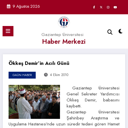
İçeriğe
9 Ağustos 2026
atla
Gaziantep Üniversitesi
Haber Merkezi
Ökkeş Demir’in Acılı Günü
4 Ekim 2010
GAÜN HABER
Gaziantep Üniversitesi
Genel Sekreter Yardımcısı
Ökkeş Demir, babasını
kaybetti.
Gaziantep Üniversitesi
Şahinbey Araştırma ve
Uygulama Hastanesi’nde uzun süredir tedavi gören Hamet