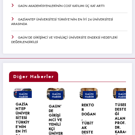
GAÜN AKADEMİSYENLERİNİN COST KATILIMI ÜÇ KAT ARTTI
GAZİANTEP ÜNİVERSİTESİ TÜRKİYE’NİN EN İYİ 24 ÜNİVERSİTESİ
ARASINDA
GAÜN’DE GİRİŞİMCİ VE YENİLİKÇİ ÜNİVERSİTE ENDEKSİ HEDEFLERİ
DEĞERLENDİRİLDİ
Diğer Haberler
GAÜN
GAÜN
GAÜN
GAÜN
HABER
HABER
HABER
HABER
MANŞET
GAZİA
TÜSEB
REKTÖ
GAÜN’
NTEP
DESTE
R
DE
ÜNİVER
Ğİ
DOĞAN
GİRİŞİ
SİTESİ
ALAN
,
MCİ VE
TÜRKİY
PROF.
TÜBİT
YENİLİ
E’NİN
DR.
AK
KÇİ
EN İYİ
KARAG
DESTE
ÜNİVER