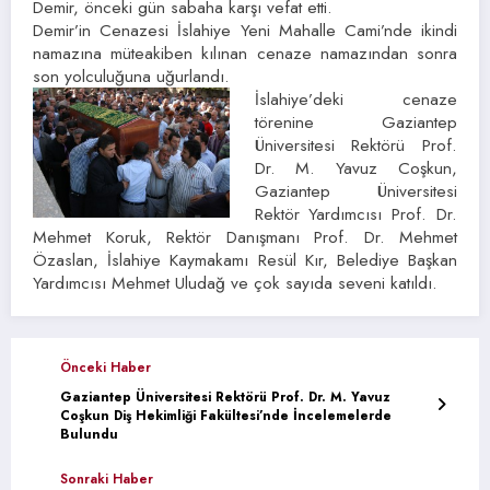
Demir, önceki gün sabaha karşı vefat etti.
Demir’in Cenazesi İslahiye Yeni Mahalle Cami’nde ikindi
namazına müteakiben kılınan cenaze namazından sonra
son yolculuğuna uğurlandı.
İslahiye’deki cenaze
törenine Gaziantep
Üniversitesi Rektörü Prof.
Dr. M. Yavuz Coşkun,
Gaziantep Üniversitesi
Rektör Yardımcısı Prof. Dr.
Mehmet Koruk, Rektör Danışmanı Prof. Dr. Mehmet
Özaslan, İslahiye Kaymakamı Resül Kır, Belediye Başkan
Yardımcısı Mehmet Uludağ ve çok sayıda seveni katıldı.
Önceki Haber
Gaziantep Üniversitesi Rektörü Prof. Dr. M. Yavuz
Coşkun Diş Hekimliği Fakültesi’nde İncelemelerde
Bulundu
Sonraki Haber