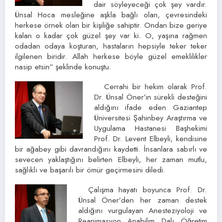
dair söyleyeceği çok şey vardır.
Ünsal Hoca mesleğine aşkla bağlı olan, çevresindeki
herkese örnek olan bir kişiliğe sahiptir. Ondan bize geriye
kalan o kadar çok güzel şey var ki. O, yaşına rağmen
odadan odaya koşturan, hastaların hepsiyle teker teker
ilgilenen biridir. Allah herkese böyle güzel emeklilikler
nasip etsin” şeklinde konuştu.
Cerrahi bir hekim olarak Prof.
Dr. Ünsal Öner’in sürekli desteğini
aldığını ifade eden Gaziantep
Üniversitesi Şahinbey Araştırma ve
Uygulama Hastanesi Başhekimi
Prof. Dr. Levent Elbeyli, kendisine
bir ağabey gibi davrandığını kaydetti. İnsanlara sabırlı ve
sevecen yaklaştığını belirten Elbeyli, her zaman mutlu,
sağlıklı ve başarılı bir ömür geçirmesini diledi.
Çalışma hayatı boyunca Prof. Dr.
Ünsal Öner’den her zaman destek
aldığını vurgulayan Anesteziyoloji ve
Reanimasyon Anabilim Dalı Öğretim