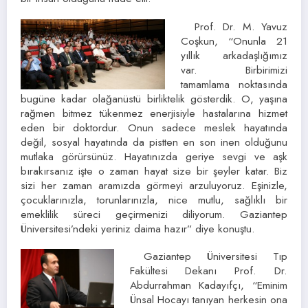
Prof. Dr. M. Yavuz
Coşkun, “Onunla 21
yıllık arkadaşlığımız
var. Birbirimizi
tamamlama noktasında
bugüne kadar olağanüstü birliktelik gösterdik. O, yaşına
rağmen bitmez tükenmez enerjisiyle hastalarına hizmet
eden bir doktordur. Onun sadece meslek hayatında
değil, sosyal hayatında da pistten en son inen olduğunu
mutlaka görürsünüz. Hayatınızda geriye sevgi ve aşk
bırakırsanız işte o zaman hayat size bir şeyler katar. Biz
sizi her zaman aramızda görmeyi arzuluyoruz. Eşinizle,
çocuklarınızla, torunlarınızla, nice mutlu, sağlıklı bir
emeklilik süreci geçirmenizi diliyorum. Gaziantep
Üniversitesi’ndeki yeriniz daima hazır” diye konuştu.
Gaziantep Üniversitesi Tıp
Fakültesi Dekanı Prof. Dr.
Abdurrahman Kadayıfçı, “Eminim
Ünsal Hocayı tanıyan herkesin ona