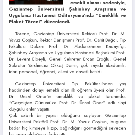
emekli olması nedeniyle,
Gaziantep Üniversitesi Şahinbey Araştırma ve
Uygulama Hastanesi Oditoryumu’nda “Emeklilik ve
Plaket Töreni” düzenlendi.
Törene; Gaziantep Üniversitesi Rektörü Prof. Dr. M.
Yavuz Coşkun, Rektör Danışmanı Prof. Dr. Cahit Bağcı, Tıp
Fakültesi Dekanı Prof. Dr. Abdurrahman Kadayıfçı,
Şahinbey Araştırma ve Uygulama Hastanesi Başhekimi Prof.
Dr. Levent Elbeyli, Genel Sekreter Ercan Eroğlu, Genel
Sekreter Yardımcısı Ökkeş Demir, çok sayıda akademik,
idari personel, öğrenci, ailesi ve davetli katıldı.
Gaziantep Üniversitesi Tıp Fakültesi’nden yaş
haddinden dolayı emekli olan ilk öğretim üyesi olan Prof.
Dr. Ünsal Öner’in emeklilik ve plaket töreninde,
“Geçmişten Günümüze Prof. Dr. Ünsal Öner” adlı slayt
duygulu anlar yaşattı.
Çok sabırlı bir yapısı olduğunu söyleyen Gaziantep
Üniversitesi Rektörü Prof. Dr. M. Yavuz Coşkun, bugüne
kadar hiç kimseye kızıp, bağırdığını görmediğini sevecen
bir insan olduğunu ifade etti.