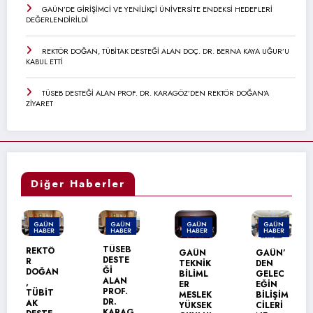
GAÜN’DE GİRİŞİMCİ VE YENİLİKÇİ ÜNİVERSİTE ENDEKSİ HEDEFLERİ
DEĞERLENDİRİLDİ
REKTÖR DOĞAN, TÜBİTAK DESTEĞİ ALAN DOÇ. DR. BERNA KAYA UĞUR’U
KABUL ETTİ
TÜSEB DESTEĞİ ALAN PROF. DR. KARAGÖZ’DEN REKTÖR DOĞAN’A
ZİYARET
Diğer Haberler
GAÜN
GAÜN
GAÜN
GAÜN
HABER
HABER
HABER
HABER
TÜSEB
REKTÖ
GAÜN
GAÜN’
DESTE
R
TEKNİK
DEN
Ğİ
DOĞAN
BİLİML
GELEC
ALAN
,
ER
EĞİN
PROF.
TÜBİT
MESLEK
BİLİŞİM
DR.
AK
YÜKSEK
CİLERİ
KARAG