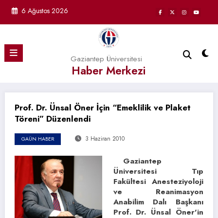
İçeriğe
6 Ağustos 2026
atla
Gaziantep Üniversitesi
Haber Merkezi
Prof. Dr. Ünsal Öner İçin “Emeklilik ve Plaket
Töreni” Düzenlendi
3 Haziran 2010
GAÜN HABER
Gaziantep
Üniversitesi Tıp
Fakültesi Anesteziyoloji
ve Reanimasyon
Anabilim Dalı Başkanı
Prof. Dr. Ünsal Öner’in