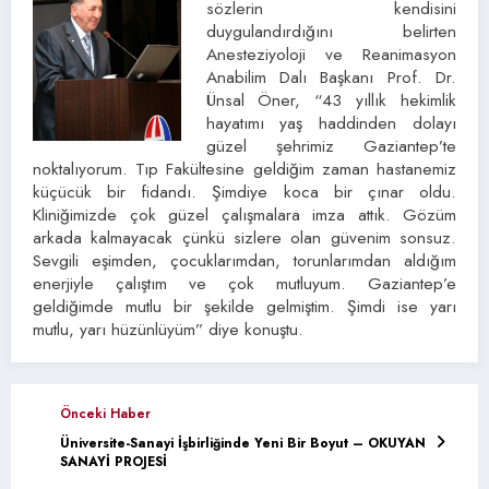
sözlerin kendisini
duygulandırdığını belirten
Anesteziyoloji ve Reanimasyon
Anabilim Dalı Başkanı Prof. Dr.
Ünsal Öner, “43 yıllık hekimlik
hayatımı yaş haddinden dolayı
güzel şehrimiz Gaziantep’te
noktalıyorum. Tıp Fakültesine geldiğim zaman hastanemiz
küçücük bir fidandı. Şimdiye koca bir çınar oldu.
Kliniğimizde çok güzel çalışmalara imza attık. Gözüm
arkada kalmayacak çünkü sizlere olan güvenim sonsuz.
Sevgili eşimden, çocuklarımdan, torunlarımdan aldığım
enerjiyle çalıştım ve çok mutluyum. Gaziantep’e
geldiğimde mutlu bir şekilde gelmiştim. Şimdi ise yarı
mutlu, yarı hüzünlüyüm” diye konuştu.
Önceki Haber
Üniversite-Sanayi İşbirliğinde Yeni Bir Boyut – OKUYAN
SANAYİ PROJESİ