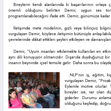
Bireylerin kendi alanlarında ki başarılarının ortay
önemli olduğunu belirten Demir, uygun ses ton
programlanabileceğini ifade etti. Demir, günümüze kadar NL
İletişimde meta modelinin, gizli veya bilinçsiz bilg
vurgulayan Demir, böylece iletişimin bütünüyle anlaşılabil
çevrelerinde dikkat ettikleri şeyleri etkileyen ve davranışla
Demir, “Uyum insanları etkilemekte kullanılan en etkin 
aynı dili konuşuyor olmanızdır. Dışarıda duyduğunuz bir 
insanın beyninde içsel temsile gelir. Daha sonra bu olayda 
NLP’nin iş, eğitim, kiş
vurgulayan Demir, “Proakt
Eylemle motive olurlar. Y
bireyler ise; var olan d
giderler. Durumu anlamay
olduğunu keşfedip, doğru 