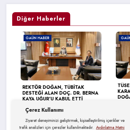
Diğer Haberler
GAÜN HABER
GAÜN HA
TÜSEB D
REKTÖR DOĞAN, TÜBİTAK
KARAGÖ
DESTEĞİ ALAN DOÇ. DR. BERNA
DOĞAN’A
KAYA UĞUR’U KABUL ETTİ
3 Ağust
4 Ağustos 2026
Çerez Kullanımı
Ziyaret deneyiminizi geliştirmek, kişiselleştirilmiş içerikler ve
trafik analizleri için çerezler kullanılmaktadır.
Aydınlatma Metni