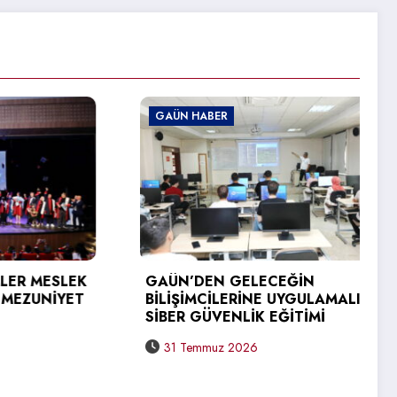
GAÜN HABER
R MESLEK
GAÜN’DEN GELECEĞİN
ZUNİYET
BİLİŞİMCİLERİNE UYGULAMALI
SİBER GÜVENLİK EĞİTİMİ
31 Temmuz 2026