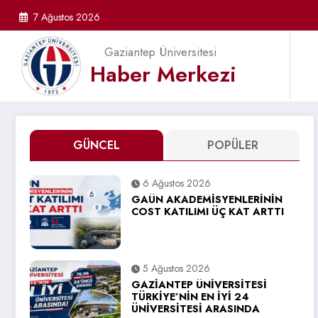
İçeriğe
7 Ağustos 2026
atla
Gaziantep Üniversitesi
Haber Merkezi
GÜNCEL
POPÜLER
6 Ağustos 2026
GAÜN AKADEMİSYENLERİNİN
COST KATILIMI ÜÇ KAT ARTTI
5 Ağustos 2026
GAZİANTEP ÜNİVERSİTESİ
TÜRKİYE’NİN EN İYİ 24
ÜNİVERSİTESİ ARASINDA