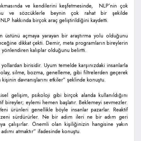
a çıkmasında ve kendilerini keşfetmesinde, NLP’nin çok
u ve sözcüklerle beynin çok rahat bir şekilde
P hakkında birçok araç geliştirildiğini kaydetti.
inin üstünü açmaya yarayan bir araştırma yolu olduğunu
eceğine dikkat çekti. Demir, meta programların bireylerin
rı yönlendiren kalıplar olduğunu belirtti.
yollardan birisidir. Uyum temelde karşınızdaki insanlarla
olay, silme, bozma, genelleme, gibi filtrelerden geçerek
kişinin davranışlarını etkiler” şeklinde konuştu.
isel gelişim, psikoloji gibi birçok alanda kullanıldığını
if bireyler; eylemi hemen başlatır. Beklemeyi sevmezler.
eni ürünleri genellikle böyle insanlar pazarlar. Reaktif
üzeni sürdürürler. Ne bir adım ileri ne bir adım geri
a çalışırlar. Önemli olan kişiliğinizin hangisine yakın
adımı atmaktır” ifadesinde konuştu.