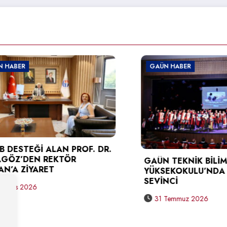
BER
GAÜN HABER
ESTEĞİ ALAN PROF. DR.
Z’DEN REKTÖR
GAÜN TEKNİK BİLİMLE
 ZİYARET
YÜKSEKOKULU’NDA ME
SEVİNCİ
os 2026
31 Temmuz 2026