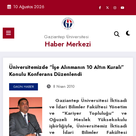
İçeriğe
10 Ağustos 2026
atla
Gaziantep Üniversitesi
Haber Merkezi
Üniversitemizde “İşe Alınmanın 10 Altın Kuralı”
Konulu Konferans Düzenlendi
8 Nisan 2010
GAÜN HABER
Gaziantep Üniversitesi İktisadi
ve İdari Bilimler Fakültesi Yönetim
ve “Kariyer Topluluğu” ve
Oğuzeli Meslek Yüksekokulu
işbirliğiyle, Üniversitemiz İktisadi
ve İdari Bilimler Fakültesi