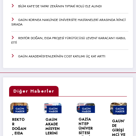
BİLİM KAFE’DE YAPAY ZEKÂNIN TIPTAKİ ROLÜ ELE ALINDI
GAÜN KORNEA NAKLİNDE ÜNİVERSİTE HASTANELERİ ARASINDA İKİNCİ
SIRADA
REKTÖR DOĞAN, EIDA PROJESİ YÜRÜTÜCÜSÜ LEVENT KARACAN’I KABUL
ETTİ
GAÜN AKADEMİSYENLERİNİN COST KATILIMI ÜÇ KAT ARTTI
Diğer Haberler
GAÜN
GAÜN
GAÜN
GAÜN
HABER
HABER
HABER
HABER
MANŞET
MANŞET
GAZİA
REKTÖ
GAÜN
GAÜN’
NTEP
R
AKADE
DE
ÜNİVER
DOĞAN
MİSYEN
GİRİŞİ
SİTESİ
, EIDA
LERİNİ
MCİ VE