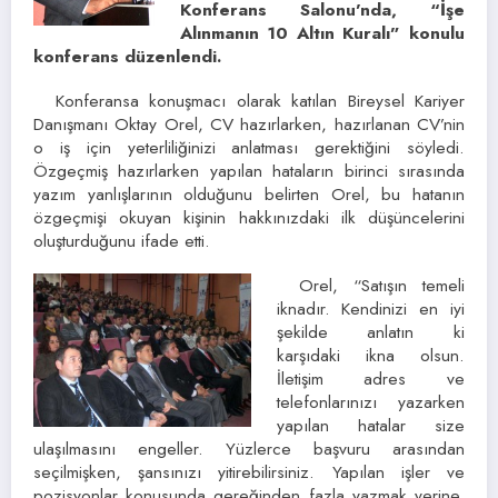
Konferans Salonu’nda, “İşe
Alınmanın 10 Altın Kuralı” konulu
konferans düzenlendi.
Konferansa konuşmacı olarak katılan Bireysel Kariyer
Danışmanı Oktay Orel, CV hazırlarken, hazırlanan CV’nin
o iş için yeterliliğinizi anlatması gerektiğini söyledi.
Özgeçmiş hazırlarken yapılan hataların birinci sırasında
yazım yanlışlarının olduğunu belirten Orel, bu hatanın
özgeçmişi okuyan kişinin hakkınızdaki ilk düşüncelerini
oluşturduğunu ifade etti.
Orel, “Satışın temeli
iknadır. Kendinizi en iyi
şekilde anlatın ki
karşıdaki ikna olsun.
İletişim adres ve
telefonlarınızı yazarken
yapılan hatalar size
ulaşılmasını engeller. Yüzlerce başvuru arasından
seçilmişken, şansınızı yitirebilirsiniz. Yapılan işler ve
pozisyonlar konusunda gereğinden fazla yazmak yerine,