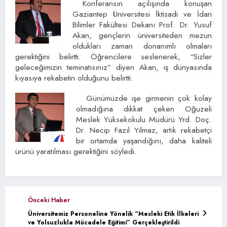
Konferansın açılışında konuşan
Gaziantep Üniversitesi İktisadi ve İdari
Bilimler Fakültesi Dekanı Prof. Dr. Yusuf
Akan, gençlerin üniversiteden mezun
oldukları zaman donanımlı olmaları
gerektiğini belirtti. Öğrencilere seslenerek, “Sizler
geleceğimizin teminatısınız” diyen Akan, iş dünyasında
kıyasıya rekabetin olduğunu belirtti.
Günümüzde işe girmenin çok kolay
olmadığına dikkat çeken Oğuzeli
Meslek Yüksekokulu Müdürü Yrd. Doç.
Dr. Necip Fazıl Yılmaz, artık rekabetçi
bir ortamda yaşandığını, daha kaliteli
ürünü yaratılması gerektiğini söyledi.
Önceki Haber
Üniversitemiz Personeline Yönelik “Mesleki Etik İlkeleri
ve Yolsuzlukla Mücadele Eğitimi” Gerçekleştirildi