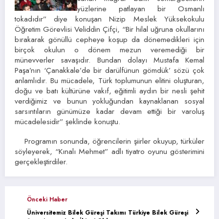
yüzlerine patlayan bir Osmanlı
tokadıdır” diye konuşan Nizip Meslek Yüksekokulu
Öğretim Görevlisi Veliddin Çifçi, “Bir hilal uğruna okullarını
bırakarak gönüllü cepheye koşup da dönemedikleri için
birçok okulun o dönem mezun veremediği bir
münevverler savaşıdır. Bundan dolayı Mustafa Kemal
Paşa’nın ‘Çanakkale’de bir darülfünun gömdük’ sözü çok
anlamlıdır. Bu mücadele, Türk toplumunun elitini oluşturan,
doğu ve batı kültürüne vakıf, eğitimli aydın bir nesli şehit
verdiğimiz ve bunun yokluğundan kaynaklanan sosyal
sarsıntıların günümüze kadar devam ettiği bir varoluş
mücadelesidir” şeklinde konuştu.
Programın sonunda, öğrencilerin şiirler okuyup, türküler
söyleyerek, “Kınalı Mehmet” adlı tiyatro oyunu gösterimini
gerçekleştirdiler.
Önceki Haber
Üniversitemiz Bilek Güreşi Takımı Türkiye Bilek Güreşi