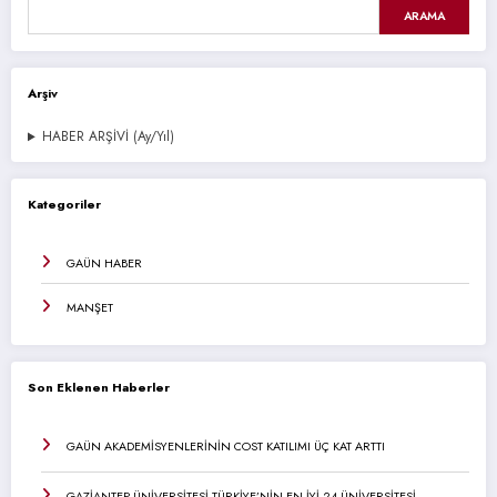
ARAMA
Arşiv
HABER ARŞİVİ (Ay/Yıl)
Kategoriler
GAÜN HABER
MANŞET
Son Eklenen Haberler
GAÜN AKADEMİSYENLERİNİN COST KATILIMI ÜÇ KAT ARTTI
GAZİANTEP ÜNİVERSİTESİ TÜRKİYE’NİN EN İYİ 24 ÜNİVERSİTESİ