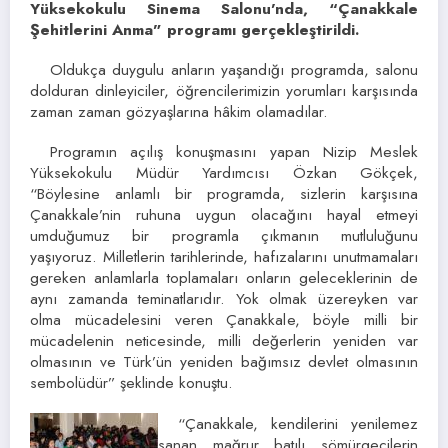
Yüksekokulu Sinema Salonu’nda, “Çanakkale
Şehitlerini Anma” programı gerçekleştirildi.
Oldukça duygulu anların yaşandığı programda, salonu
dolduran dinleyiciler, öğrencilerimizin yorumları karşısında
zaman zaman gözyaşlarına hâkim olamadılar.
Programın açılış konuşmasını yapan Nizip Meslek
Yüksekokulu Müdür Yardımcısı Özkan Gökçek,
“Böylesine anlamlı bir programda, sizlerin karşısına
Çanakkale’nin ruhuna uygun olacağını hayal etmeyi
umduğumuz bir programla çıkmanın mutluluğunu
yaşıyoruz. Milletlerin tarihlerinde, hafızalarını unutmamaları
gereken anlamlarla toplamaları onların geleceklerinin de
aynı zamanda teminatlarıdır. Yok olmak üzereyken var
olma mücadelesini veren Çanakkale, böyle milli bir
mücadelenin neticesinde, milli değerlerin yeniden var
olmasının ve Türk’ün yeniden bağımsız devlet olmasının
sembolüdür” şeklinde konuştu.
“Çanakkale, kendilerini yenilemez
sanan mağrur batılı sömürgecilerin