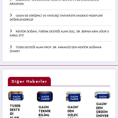
ARASINDA
GAÜN’DE GİRİŞİMCİ VE YENİLİKÇİ ÜNİVERSİTE ENDEKSİ HEDEFLERİ
DEĞERLENDİRİLDİ
REKTÖR DOĞAN, TÜBİTAK DESTEĞİ ALAN DOÇ. DR. BERNA KAYA UĞUR’U
KABUL ETTİ
TÜSEB DESTEĞİ ALAN PROF. DR. KARAGÖZ’DEN REKTÖR DOĞAN’A
ZİYARET
Diğer Haberler
GAÜN
GAÜN
GAÜN
GAÜN
HABER
HABER
HABER
HABER
GAÜN’
TÜSEB
GAÜN
GAÜN’
DEN
DESTE
TEKNİK
DEN
ÜRDÜN
Ğİ
BİLİML
GELEC
ÜNİVER
ALAN