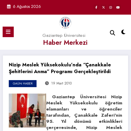
İçeriğe
6 Ağustos 2026
atla
Gaziantep Üniversitesi
Haber Merkezi
Nizip Meslek Yüksekokulu’nda “Çanakkale
Şehitlerini Anma” Programı Gerçekleştirildi
19 Mart 2010
GAÜN HABER
Gaziantep Üniversitesi Nizip
Meslek Yüksekokulu öğretim
elamanları ve öğrenciler
tarafından, Çanakkale Zaferi’nin
95. Yıl dönümü etkinlikleri
çerçevesinde, Nizip Meslek