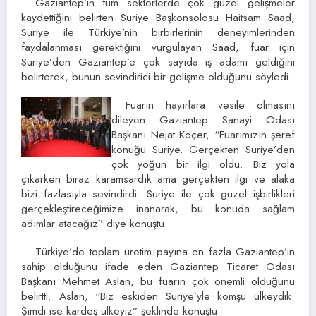
Gaziantep’in tüm sektörlerde çok güzel gelişmeler
kaydettiğini belirten Suriye Başkonsolosu Haitsam Saad,
Suriye ile Türkiye’nin birbirlerinin deneyimlerinden
faydalanması gerektiğini vurgulayan Saad, fuar için
Suriye’den Gaziantep’e çok sayıda iş adamı geldiğini
belirterek, bunun sevindirici bir gelişme olduğunu söyledi.
Fuarın hayırlara vesile olmasını
dileyen Gaziantep Sanayi Odası
Başkanı Nejat Koçer, “Fuarımızın şeref
konuğu Suriye. Gerçekten Suriye’den
çok yoğun bir ilgi oldu. Biz yola
çıkarken biraz karamsardık ama gerçekten ilgi ve alaka
bizi fazlasıyla sevindirdi. Suriye ile çok güzel işbirlikleri
gerçekleştireceğimize inanarak, bu konuda sağlam
adımlar atacağız” diye konuştu.
Türkiye’de toplam üretim payına en fazla Gaziantep’in
sahip olduğunu ifade eden Gaziantep Ticaret Odası
Başkanı Mehmet Aslan, bu fuarın çok önemli olduğunu
belirtti. Aslan, “Biz eskiden Suriye’yle komşu ülkeydik.
Şimdi ise kardeş ülkeyiz” şeklinde konuştu.