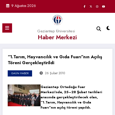
İçeriğe
9 Ağustos 2026
atla
Gaziantep Üniversitesi
Haber Merkezi
“1.Tarım, Hayvancılık ve Gıda Fuarı”nın Açılış
Töreni Gerçekleştirildi
26 Şubat 2010
GAÜN HABER
Gaziantep Ortadoğu Fuar
Merkezi’nde, 25–28 Şubat tarihleri
arasında gerçekleştirilecek olan,
“1.Tarım, Hayvancılık ve Gıda
Fuarı”nın açılış töreni yapıldı.