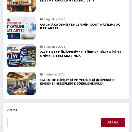
LEVENT KARACAN’I KABUL ETTİ
6 Ağustos 2026
GAÜN AKADEMİSYENLERİNİN COST KATILIMI ÜÇ
KAT ARTTI
5 Ağustos 2026
GAZİANTEP ÜNİVERSİTESİ TÜRKİYE’NİN EN İYİ 24
ÜNİVERSİTESİ ARASINDA
4 Ağustos 2026
GAÜN’DE GİRİŞİMCİ VE YENİLİKÇİ ÜNİVERSİTE
ENDEKSİ HEDEFLERİ DEĞERLENDİRİLDİ
Arama
ARAMA