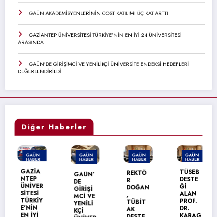
GAÜN AKADEMİSYENLERİNİN COST KATILIMI ÜÇ KAT ARTTI
GAZİANTEP ÜNİVERSİTESİ TÜRKİYE’NİN EN İYİ 24 ÜNİVERSİTESİ
ARASINDA
GAÜN’DE GİRİŞİMCİ VE YENİLİKÇİ ÜNİVERSİTE ENDEKSİ HEDEFLERİ
DEĞERLENDİRİLDİ
Diğer Haberler
GAÜN
GAÜN
GAÜN
GAÜN
HABER
HABER
HABER
HABER
MANŞET
GAZİA
TÜSEB
REKTÖ
GAÜN’
NTEP
DESTE
R
DE
ÜNİVER
Ğİ
DOĞAN
GİRİŞİ
SİTESİ
ALAN
,
MCİ VE
TÜRKİY
PROF.
TÜBİT
YENİLİ
E’NİN
DR.
AK
KÇİ
EN İYİ
KARAG
DESTE