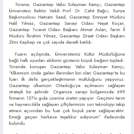
Törene; Gaziantep Valisi Süleyman Kamçı, Gaziantep
Üniversitesi Rektör Vekili Prof. Dr. Cahit Bağcı, Suriye
Başkonsolosu Haitsam Saad, Gaziantep Emniyet Müdürü
Halil Yılmaz, Gaziantep Sanayi Odası Nejat Koçer,
Gaziantep Ticaret Odası Başkanı Ahmet Aslan, Tarım İl
Müdürü İbrahim Yılmaz, Gaziantep Ziraat Odası Başkanı
Zihni Kepkep ve çok sayıda davetli katıldı.
Fuarın açılışında, Üniversitemiz Kültür Müdürlüğüne
bağlı halk oyunları ekibinin gösterisi büyük beğeni topladı.
Törende konuşan Gaziantep Valisi Süleyman Kamçı,
“Ülkemizin önde gelen illerinden biri olan Gaziantep’te bu
fuarı ilk defa gerçekleştirmenin mutluluğunu yaşıyoruz.
Gaziantep ülkemizin Ortadoğu’ya açılmasını sağlayan
stratejik bir şehridir. Organize sanayi bölgemizde 699
firmanın 157’si gıda üzerine üretim yapıyor. Geçimini tarım
ve hayvancılıkla sağlayan çiftçilerimizin son teknolojiyi takip
etmesi açısından bu fuar çok büyük yarar sağlayacaktır.
Emeği geçen herkese teşekkür ediyorum” ifadesinde
bulundu.