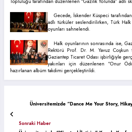
Topluluğu tarafından düzenlenen “Gazilik Yolunda” adlı ske
Gecede, İskender Küspeci tarafından 
adlı türküler seslendirilirken, Türk Ha
oyunları sahnelendi.
Halk oyunlarının sonrasında ise, Ga
Rektörü Prof. Dr. M. Yavuz Coşkun t
Gaziantep Ticaret Odası işbirliğiyle ge
yakınları için düzenlenen “Onur Ödül
hazırlanan albüm takdimi gerçekleştirildi.
Üniversitemizde “Dance Me Your Story, Hikaye
Sonraki Haber