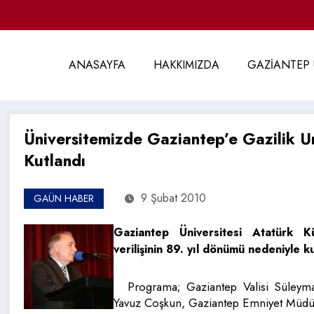
ANASAYFA
HAKKIMIZDA
GAZİANTEP 
Üniversitemizde Gaziantep’e Gazilik Un
Kutlandı
9 Şubat 2010
GAÜN HABER
Gaziantep Üniversitesi Atatürk Kü
verilişinin 89. yıl dönümü nedeniyle 
Programa; Gaziantep Valisi Süleyma
Yavuz Coşkun, Gaziantep Emniyet Müdürü 