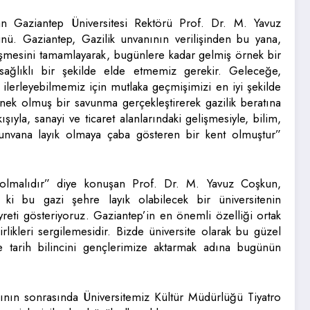
n Gaziantep Üniversitesi Rektörü Prof. Dr. M. Yavuz
ü. Gaziantep, Gazilik unvanının verilişinden bu yana,
lişmesini tamamlayarak, bugünlere kadar gelmiş örnek bir
, sağlıklı bir şekilde elde etmemiz gerekir. Geleceğe,
 ilerleyebilmemiz için mutlaka geçmişimizi en iyi şekilde
örnek olmuş bir savunma gerçekleştirerek gazilik beratına
şıyla, sanayi ve ticaret alanlarındaki gelişmesiyle, bilim,
bu unvana layık olmaya çaba gösteren bir kent olmuştur”
z olmalıdır” diye konuşan Prof. Dr. M. Yavuz Coşkun,
e ki bu gazi şehre layık olabilecek bir üniversitenin
reti gösteriyoruz. Gaziantep’in en önemli özelliği ortak
rlikleri sergilemesidir. Bizde üniversite olarak bu güzel
 tarih bilincini gençlerimize aktarmak adına bugünün
ının sonrasında Üniversitemiz Kültür Müdürlüğü Tiyatro