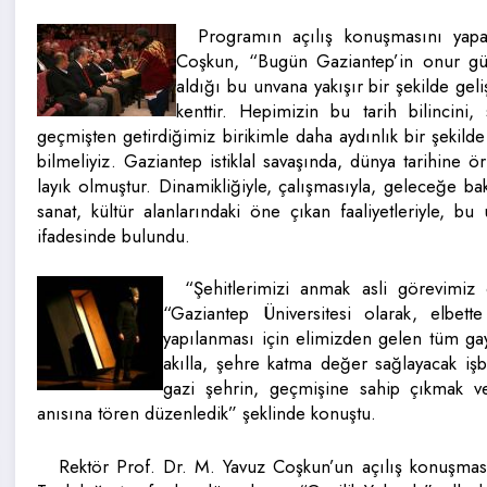
Programın açılış konuşmasını yapa
Coşkun, “Bugün Gaziantep’in onur gün
aldığı bu unvana yakışır bir şekilde ge
kenttir. Hepimizin bu tarih bilincini
geçmişten getirdiğimiz birikimle daha aydınlık bir şekilde
bilmeliyiz. Gaziantep istiklal savaşında, dünya tarihine 
layık olmuştur. Dinamikliğiyle, çalışmasıyla, geleceğe bakı
sanat, kültür alanlarındaki öne çıkan faaliyetleriyle, 
ifadesinde bulundu.
“Şehitlerimizi anmak asli görevimi
“Gaziantep Üniversitesi olarak, elbett
yapılanması için elimizden gelen tüm gay
akılla, şehre katma değer sağlayacak işbi
gazi şehrin, geçmişine sahip çıkmak ve
anısına tören düzenledik” şeklinde konuştu.
Rektör Prof. Dr. M. Yavuz Coşkun’un açılış konuşmas