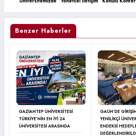
Üniversitemizde “Yönetsel İletişim” Konulu Konfe
Benzer Haberler
GAZİANTEP ÜNİVERSİTESİ
GAÜN’DE GİRİŞİ
TÜRKİYE’NİN EN İYİ 24
YENİLİKÇİ ÜNİVE
ÜNİVERSİTESİ ARASINDA
ENDEKSİ HEDEFL
DEĞERLENDİRİLD