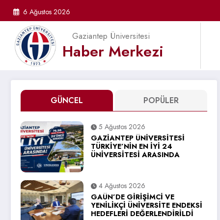
İçeriğe
6 Ağustos 2026
atla
Gaziantep Üniversitesi
Haber Merkezi
GÜNCEL
POPÜLER
5 Ağustos 2026
GAZİANTEP ÜNİVERSİTESİ
TÜRKİYE’NİN EN İYİ 24
ÜNİVERSİTESİ ARASINDA
4 Ağustos 2026
GAÜN’DE GİRİŞİMCİ VE
YENİLİKÇİ ÜNİVERSİTE ENDEKSİ
HEDEFLERİ DEĞERLENDİRİLDİ