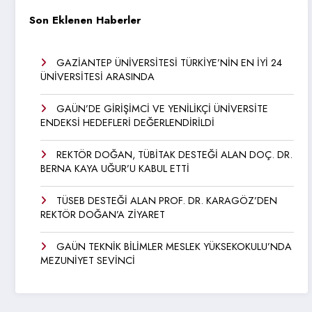
Son Eklenen Haberler
GAZİANTEP ÜNİVERSİTESİ TÜRKİYE’NİN EN İYİ 24
ÜNİVERSİTESİ ARASINDA
GAÜN’DE GİRİŞİMCİ VE YENİLİKÇİ ÜNİVERSİTE
ENDEKSİ HEDEFLERİ DEĞERLENDİRİLDİ
REKTÖR DOĞAN, TÜBİTAK DESTEĞİ ALAN DOÇ. DR.
BERNA KAYA UĞUR’U KABUL ETTİ
TÜSEB DESTEĞİ ALAN PROF. DR. KARAGÖZ’DEN
REKTÖR DOĞAN’A ZİYARET
GAÜN TEKNİK BİLİMLER MESLEK YÜKSEKOKULU’NDA
MEZUNİYET SEVİNCİ