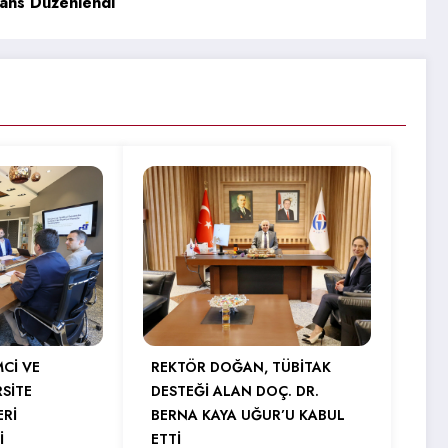
rans Düzenlendi
MCİ VE
REKTÖR DOĞAN, TÜBİTAK
RSİTE
DESTEĞİ ALAN DOÇ. DR.
ERİ
BERNA KAYA UĞUR’U KABUL
İ
ETTİ