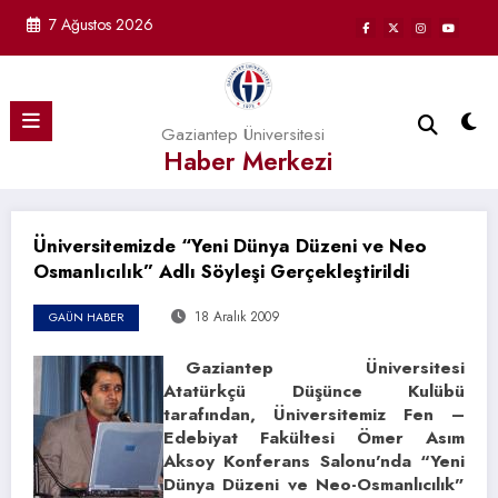
İçeriğe
7 Ağustos 2026
atla
Gaziantep Üniversitesi
Haber Merkezi
Üniversitemizde “Yeni Dünya Düzeni ve Neo
Osmanlıcılık” Adlı Söyleşi Gerçekleştirildi
18 Aralık 2009
GAÜN HABER
Gaziantep Üniversitesi
Atatürkçü Düşünce Kulübü
tarafından, Üniversitemiz Fen –
Edebiyat Fakültesi Ömer Asım
Aksoy Konferans Salonu’nda “Yeni
Dünya Düzeni ve Neo-Osmanlıcılık”