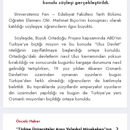
konulu söyleşi gerçekleştirildi.
Üniversitemiz Fen – Edebiyat Fakültesi Tarih Bölümü
Öğretim Elemanı Okt. Mehmet Biçici’nin konuşmacı olarak
katıldığı söyleşiye öğrencilerin ilgisi büyüktü.
Söyleşide, Büyük Ortadoğu Projesi kapsamında ABD’nin
Türkiye’ye biçtiği misyon ve bu konuda “Ulus Devlet”
niteliğinin zayıflatılmaya başlandığı ortaya konuldu.
Ortadoğu’daki devletlerin nasıl Ulus kavramından yoksun
bırakıldığı ve sonucunda bugünkü kargaşa durumuna nasıl
gelindiği tartışılırken, 19. yüz yıldan itibaren Osmanlı
Devleti’nin üzerinden oynanan oyunların bugün
Türkiye’den farklı olmadığı öğrencilerin de katılımıyla
belirtildi. Bu topraklarda yüzyıllardır emperyalist oyunların
din üzerinden yapıldığı ve bugün de Türkiye’ye yeni
Osmanlı misyonları biçildiği ortaya konuldu.
Önceki Haber
“Türkiye Üniversiteler Arası Voleybol Müsabakası”nın