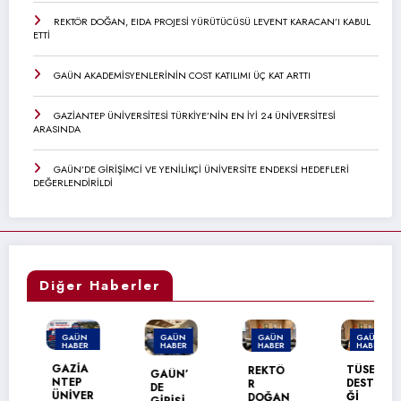
REKTÖR DOĞAN, EIDA PROJESİ YÜRÜTÜCÜSÜ LEVENT KARACAN’I KABUL
ETTİ
GAÜN AKADEMİSYENLERİNİN COST KATILIMI ÜÇ KAT ARTTI
GAZİANTEP ÜNİVERSİTESİ TÜRKİYE’NİN EN İYİ 24 ÜNİVERSİTESİ
ARASINDA
GAÜN’DE GİRİŞİMCİ VE YENİLİKÇİ ÜNİVERSİTE ENDEKSİ HEDEFLERİ
DEĞERLENDİRİLDİ
Diğer Haberler
GAÜN
GAÜN
GAÜN
GAÜN
HABER
HABER
HABER
HABER
MANŞET
GAZİA
TÜSEB
REKTÖ
GAÜN’
NTEP
DESTE
R
DE
ÜNİVER
Ğİ
DOĞAN
GİRİŞİ