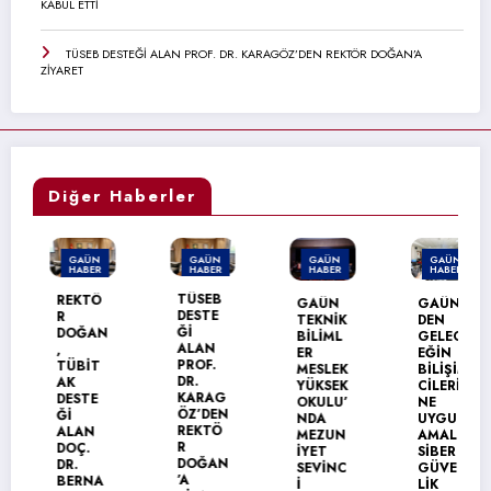
KABUL ETTİ
TÜSEB DESTEĞİ ALAN PROF. DR. KARAGÖZ’DEN REKTÖR DOĞAN’A
ZİYARET
Diğer Haberler
GAÜN
GAÜN
GAÜN
GAÜN
HABER
HABER
HABER
HABER
TÜSEB
REKTÖ
GAÜN
GAÜN’
DESTE
R
TEKNİK
DEN
Ğİ
DOĞAN
BİLİML
GELEC
ALAN
,
ER
EĞİN
PROF.
TÜBİT
MESLEK
BİLİŞİM
DR.
AK
YÜKSEK
CİLERİ
KARAG
DESTE
OKULU’
NE
ÖZ’DEN
Ğİ
NDA
UYGUL
REKTÖ
ALAN
MEZUN
AMALI
R
DOÇ.
İYET
SİBER
DOĞAN
DR.
SEVİNC
GÜVEN
’A
BERNA
İ
LİK