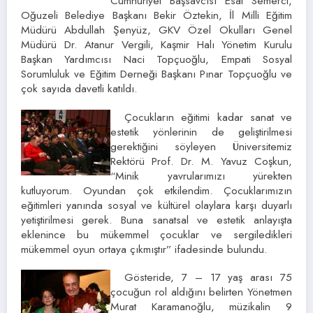
Cumhuriyet Başsavcısı Esat Semerci,
Oğuzeli Belediye Başkanı Bekir Öztekin, İl Milli Eğitim
Müdürü Abdullah Şenyüz, GKV Özel Okulları Genel
Müdürü Dr. Atanur Vergili, Kaşmir Halı Yönetim Kurulu
Başkan Yardımcısı Naci Topçuoğlu, Empati Sosyal
Sorumluluk ve Eğitim Derneği Başkanı Pınar Topçuoğlu ve
çok sayıda davetli katıldı.
Çocukların eğitimi kadar sanat ve
estetik yönlerinin de geliştirilmesi
gerektiğini söyleyen Üniversitemiz
Rektörü Prof. Dr. M. Yavuz Coşkun,
“Minik yavrularımızı yürekten
kutluyorum. Oyundan çok etkilendim. Çocuklarımızın
eğitimleri yanında sosyal ve kültürel olaylara karşı duyarlı
yetiştirilmesi gerek. Buna sanatsal ve estetik anlayışta
eklenince bu mükemmel çocuklar ve sergiledikleri
mükemmel oyun ortaya çıkmıştır” ifadesinde bulundu.
Gösteride, 7 – 17 yaş arası 75
çocuğun rol aldığını belirten Yönetmen
Murat Karamanoğlu, müzikalin 9