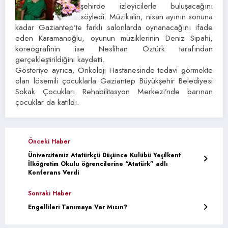
şehirde izleyicilerle buluşacağını
söyledi. Müzikalin, nisan ayının sonuna
kadar Gaziantep’te farklı salonlarda oynanacağını ifade
eden Karamanoğlu, oyunun müziklerinin Deniz Sipahi,
koreografinin ise Neslihan Öztürk tarafından
gerçekleştirildiğini kaydetti.
Gösteriye ayrıca, Onkoloji Hastanesinde tedavi görmekte
olan lösemili çocuklarla Gaziantep Büyükşehir Belediyesi
Sokak Çocukları Rehabilitasyon Merkezi’nde barınan
çocuklar da katıldı.
Önceki Haber
Üniversitemiz Atatürkçü Düşünce Kulübü Yeşilkent
İlköğretim Okulu öğrencilerine “Atatürk” adlı
Konferans Verdi
Sonraki Haber
Engellileri Tanımaya Var Mısın?