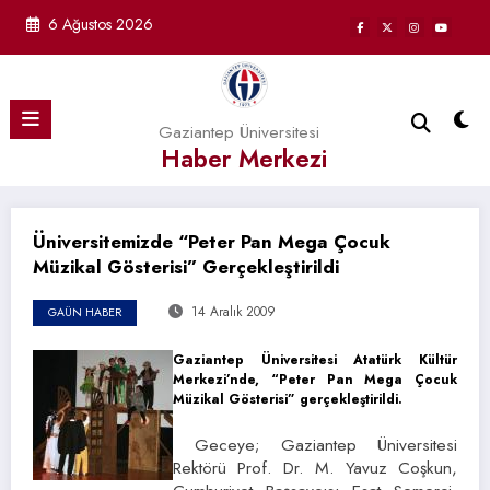
İçeriğe
6 Ağustos 2026
atla
Gaziantep Üniversitesi
Haber Merkezi
Üniversitemizde “Peter Pan Mega Çocuk
Müzikal Gösterisi” Gerçekleştirildi
14 Aralık 2009
GAÜN HABER
Gaziantep Üniversitesi Atatürk Kültür
Merkezi’nde, “Peter Pan Mega Çocuk
Müzikal Gösterisi” gerçekleştirildi.
Geceye; Gaziantep Üniversitesi
Rektörü Prof. Dr. M. Yavuz Coşkun,