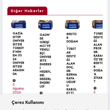
Diğer Haberler
GAÜN
GAÜN
GAÜN
GAÜN
HABER
HABER
HABER
HABER
MANŞET
GAZİA
TÜSEB
REKTÖ
GAÜN’
NTEP
DESTE
R
DE
ÜNİVER
Ğİ
DOĞAN
GİRİŞİ
SİTESİ
ALAN
,
MCİ VE
TÜRKİY
PROF.
TÜBİT
YENİLİ
E’NİN
DR.
AK
KÇİ
EN İYİ
KARAG
DESTE
ÜNİVER
24
ÖZ’DEN
Ğİ
SİTE
ÜNİVER
REKTÖ
ALAN
ENDEKS
SİTESİ
R
DOÇ.
İ
ARASIN
DOĞAN
DR.
HEDEFL
DA
’A
BERNA
ERİ
ZİYARE
KAYA
DEĞERL
T
UĞUR’
ENDİRİ
5
U
LDİ
Ağustos
KABUL
3
2026
ETTİ
Ağustos
4
2026
Ağustos
Çerez Kullanımı
4
2026
Ağustos