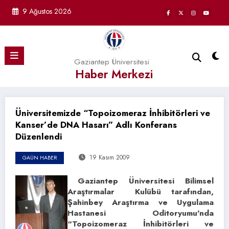
İçeriğe
9 Ağustos 2026
atla
Gaziantep Üniversitesi
Haber Merkezi
Üniversitemizde “Topoizomeraz İnhibitörleri ve
Kanser’de DNA Hasarı” Adlı Konferans
Düzenlendi
19 Kasım 2009
GAÜN HABER
Gaziantep Üniversitesi Bilimsel
Araştırmalar Kulübü tarafından,
Şahinbey Araştırma ve Uygulama
Hastanesi Oditoryumu’nda
“Topoizomeraz İnhibitörleri ve