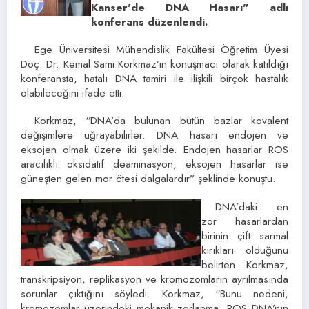
Kanser’de DNA Hasarı” adlı
konferans düzenlendi.
Ege Üniversitesi Mühendislik Fakültesi Öğretim Üyesi
Doç. Dr. Kemal Sami Korkmaz’ın konuşmacı olarak katıldığı
konferansta, hatalı DNA tamiri ile ilişkili birçok hastalık
olabileceğini ifade etti.
Korkmaz, “DNA’da bulunan bütün bazlar kovalent
değişimlere uğrayabilirler. DNA hasarı endojen ve
eksojen olmak üzere iki şekilde. Endojen hasarlar ROS
aracılıklı oksidatif deaminasyon, eksojen hasarlar ise
güneşten gelen mor ötesi dalgalardır” şeklinde konuştu.
DNA’daki en
zor hasarlardan
birinin çift sarmal
kırıkları olduğunu
belirten Korkmaz,
transkripsiyon, replikasyon ve kromozomların ayrılmasında
sorunlar çıktığını söyledi. Korkmaz, “Bunu nedeni,
kromozomlar üzerindeki mekanik zorlanma, ROS DNA’nın