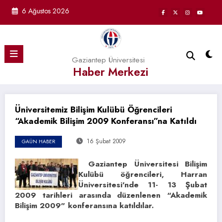
İçeriğe
6 Ağustos 2026
atla
Gaziantep Üniversitesi
Haber Merkezi
Üniversitemiz Bilişim Kulübü Öğrencileri
“Akademik Bilişim 2009 Konferansı”na Katıldı
16 Şubat 2009
GAÜN HABER
Gaziantep Üniversitesi Bilişim
Kulübü öğrencileri, Harran
Üniversitesi’nde 11- 13 Şubat
2009 tarihleri arasında düzenlenen “Akademik
Bilişim 2009” konferansına katıldılar.