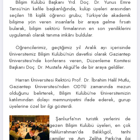
Bilişim Kulübü Başkanı Yrd. Doç. Dr. Yunus Emre
Tansü’nün kafile başkanlığında, kulüp üyeleri arasından
seçilen 18 kişilik öğrenci grubu; Türkiye’de akademik
bilişime yön veren insanlarla bir araya gelme fırsatı
bularak, bilişim sektörü firmalarının en son yeniliklerini
uygulamalı olarak tanıma imkânı buldular.
Öğrencilerimiz, geçtiğimiz yıl Aralık ayı içerisinde
Üniversitemiz Bilişim Kulübü’nün davetlisi olarak Gaziantep
Üniversitesi’nde konferans veren, Düzenleme Komitesi
Başkanı Doç. Dr. Mustafa Akgül’le de bir araya geldiler.
Harran Üniversitesi Rektörü Prof. Dr. İbrahim Halil Mutlu,
Gaziantep Üniversitesi’nden ODTÜ zamanında mezun
olduğunu belirterek, Bilişim Kulübü’ne Üniversitemizin
katılımından dolayı memnuniyetini ifade ederek, gurup
üyelerine özel bir ilgi gösterdi.
Şanlıurfa’nın turistik yerlerini de
gezen Bilişim Kulübü üyeleri, en çok
Halilürrahman’da Balıklıgöl, tarihi
camiiler ve Ayn Zeliha Parkı’na ilgi