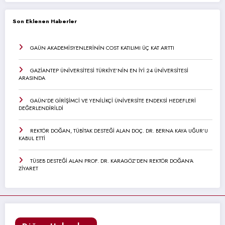
Son Eklenen Haberler
GAÜN AKADEMİSYENLERİNİN COST KATILIMI ÜÇ KAT ARTTI
GAZİANTEP ÜNİVERSİTESİ TÜRKİYE’NİN EN İYİ 24 ÜNİVERSİTESİ
ARASINDA
GAÜN’DE GİRİŞİMCİ VE YENİLİKÇİ ÜNİVERSİTE ENDEKSİ HEDEFLERİ
DEĞERLENDİRİLDİ
REKTÖR DOĞAN, TÜBİTAK DESTEĞİ ALAN DOÇ. DR. BERNA KAYA UĞUR’U
KABUL ETTİ
TÜSEB DESTEĞİ ALAN PROF. DR. KARAGÖZ’DEN REKTÖR DOĞAN’A
ZİYARET