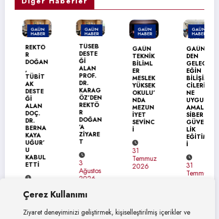
Diğer Haberler
GAÜN
GAÜN
GAÜN
GAÜN
HABER
HABER
HABER
HABER
TÜSEB
REKTÖ
GAÜN
GAÜN’
DESTE
R
TEKNİK
DEN
Ğİ
DOĞAN
BİLİML
GELEC
ALAN
,
ER
EĞİN
PROF.
TÜBİT
MESLEK
BİLİŞİM
DR.
AK
YÜKSEK
CİLERİ
KARAG
DESTE
OKULU’
NE
ÖZ’DEN
Ğİ
NDA
UYGUL
REKTÖ
ALAN
MEZUN
AMALI
R
DOÇ.
İYET
SİBER
DOĞAN
DR.
SEVİNC
GÜVEN
’A
BERNA
İ
LİK
ZİYARE
KAYA
EĞİTİM
T
UĞUR’
İ
U
31
KABUL
Temmuz
3
ETTİ
31
2026
Ağustos
Temmuz
2026
2026
4
Çerez Kullanımı
Ağustos
2026
Ziyaret deneyiminizi geliştirmek, kişiselleştirilmiş içerikler ve