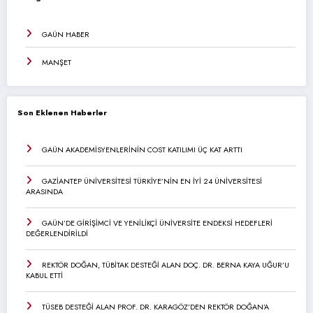
GAÜN HABER
MANŞET
Son Eklenen Haberler
GAÜN AKADEMİSYENLERİNİN COST KATILIMI ÜÇ KAT ARTTI
GAZİANTEP ÜNİVERSİTESİ TÜRKİYE’NİN EN İYİ 24 ÜNİVERSİTESİ
ARASINDA
GAÜN’DE GİRİŞİMCİ VE YENİLİKÇİ ÜNİVERSİTE ENDEKSİ HEDEFLERİ
DEĞERLENDİRİLDİ
REKTÖR DOĞAN, TÜBİTAK DESTEĞİ ALAN DOÇ. DR. BERNA KAYA UĞUR’U
KABUL ETTİ
TÜSEB DESTEĞİ ALAN PROF. DR. KARAGÖZ’DEN REKTÖR DOĞAN’A