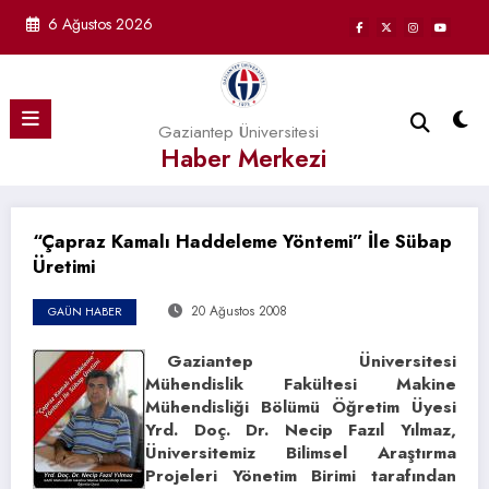
İçeriğe
6 Ağustos 2026
atla
Gaziantep Üniversitesi
Haber Merkezi
“Çapraz Kamalı Haddeleme Yöntemi” İle Sübap
Üretimi
20 Ağustos 2008
GAÜN HABER
Gaziantep Üniversitesi
Mühendislik Fakültesi Makine
Mühendisliği Bölümü Öğretim Üyesi
Yrd. Doç. Dr. Necip Fazıl Yılmaz,
Üniversitemiz Bilimsel Araştırma
Projeleri Yönetim Birimi tarafından