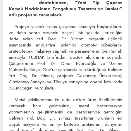
desteklenen, “Yeni Tip Çapraz
Kamalı Haddeleme Tezgahının Tasarımı ve İmalatı”
adlı projesini tamamladı.
Projeye yüksek lisans çalışması amacıyla başladıklarını
ve daha sonra projenin başarılı bir şekilde ilerlediğini
ifade eden Yrd. Doç. Dr. Yılmaz, projenin üçüncü
aşamasında endüstriyel anlamda otomotiv sübaplarını
üretebilecek makineyi yapmak ve parametreleri belirlemek
amacıyla TÜBİTAK tarafından destek aldıklarını söyledi.
Çalışmalarını Prof. Dr. Ömer Eyercioğlu ve Uzman
Mühendis Kürşat Göv’ün yardımıyla sürdürdüğünü belirten
Yrd. Doç. Dr. Yılmaz, projenin Gaziantep Üniversitesi,
Gaziantep Sanayisi ve Türkiye sanayisine önemli katkılarda
bulunacağını vurguladı.
Metal şekillendirme ile elde edilen ürün özelliklerinin
karmaşık hale gelmesinin, metal deformasyon
yöntemlerinin geliştirilmesini de beraberinde getirdiğini
belirten Yrd. Doç. Dr. Yılmaz, tasarlanan ürünlerin en
düşük maliyette ve en iyi kalitede üretmenin, dünyanın
temel hedefi olduğunu kaydetti. Yrd. Doç. Dr. Yılmaz,