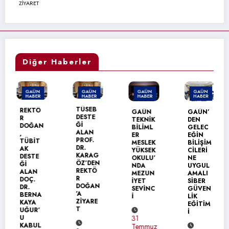
ZİYARET
Diğer Haberler
GAÜN
GAÜN
GAÜN
GAÜN
HABER
HABER
HABER
HABER
TÜSEB
REKTÖ
GAÜN
GAÜN’
DESTE
R
TEKNİK
DEN
Ğİ
DOĞAN
BİLİML
GELEC
ALAN
,
ER
EĞİN
PROF.
TÜBİT
MESLEK
BİLİŞİM
DR.
AK
YÜKSEK
CİLERİ
KARAG
DESTE
OKULU’
NE
ÖZ’DEN
Ğİ
NDA
UYGUL
REKTÖ
ALAN
MEZUN
AMALI
R
DOÇ.
İYET
SİBER
DOĞAN
DR.
SEVİNC
GÜVEN
’A
BERNA
İ
LİK
ZİYARE
KAYA
EĞİTİM
T
UĞUR’
İ
U
31
KABUL
Temmuz