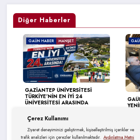
Diğer Haberler
GAÜN HABER
MANŞET
GAÜN HA
GAZİANTEP ÜNİVERSİTESİ
TÜRKİYE’NİN EN İYİ 24
GAÜN’DE
ÜNİVERSİTESİ ARASINDA
YENİLİK
HEDEFLE
5 Ağustos 2026
Çerez Kullanımı
4 Ağust
Ziyaret deneyiminizi geliştirmek, kişiselleştirilmiş içerikler ve
trafik analizleri için çerezler kullanılmaktadır.
Aydınlatma Metni