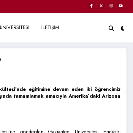
ÜNİVERSİTESİ
İLETİŞİM
e
akültesi’nde eğitimine devam eden iki öğrencimiz
dışında tamamlamak amacıyla Amerika’daki Arizona
tesi’ne gönderilen Gaziantep Üniversitesi Endüstri