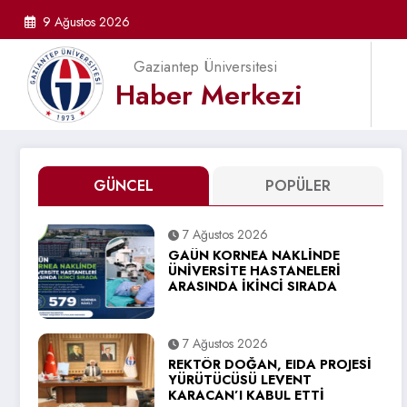
İçeriğe
9 Ağustos 2026
atla
Gaziantep Üniversitesi
Haber Merkezi
GÜNCEL
POPÜLER
7 Ağustos 2026
GAÜN KORNEA NAKLİNDE
ÜNİVERSİTE HASTANELERİ
ARASINDA İKİNCİ SIRADA
7 Ağustos 2026
REKTÖR DOĞAN, EIDA PROJESİ
YÜRÜTÜCÜSÜ LEVENT
KARACAN’I KABUL ETTİ