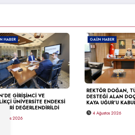
BER
GAÜN HABER
REKTÖR DOĞAN, TÜBİT
 GİRİŞİMCİ VE
DESTEĞİ ALAN DOÇ. D
Çİ ÜNİVERSİTE ENDEKSİ
KAYA UĞUR’U KABUL ET
Rİ DEĞERLENDİRİLDİ
4 Ağustos 2026
os 2026