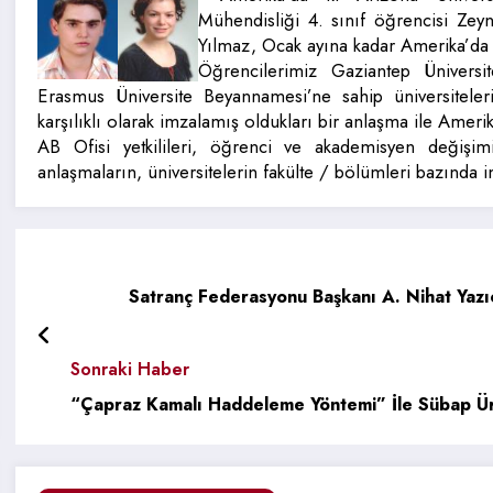
Mühendisliği 4. sınıf öğrencisi Zey
Yılmaz, Ocak ayına kadar Amerika’da k
Öğrencilerimiz Gaziantep Üniversit
Erasmus Üniversite Beyannamesi’ne sahip üniversitelerin
karşılıklı olarak imzalamış oldukları bir anlaşma ile Amerika
AB Ofisi yetkilileri, öğrenci ve akademisyen değişi
anlaşmaların, üniversitelerin fakülte / bölümleri bazında 
Satranç Federasyonu Başkanı A. Nihat Yazıcı
Sonraki Haber
“Çapraz Kamalı Haddeleme Yöntemi” İle Sübap Ür