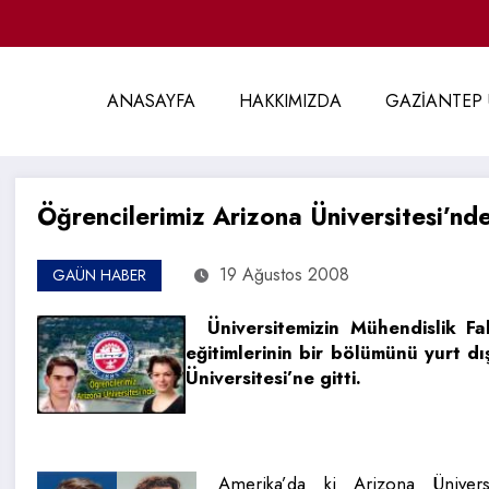
ANASAYFA
HAKKIMIZDA
GAZİANTEP 
Öğrencilerimiz Arizona Üniversitesi’nd
19 Ağustos 2008
GAÜN HABER
Üniversitemizin Mühendislik F
eğitimlerinin bir bölümünü yurt 
Üniversitesi’ne gitti.
Amerika’da ki Arizona Üniversi