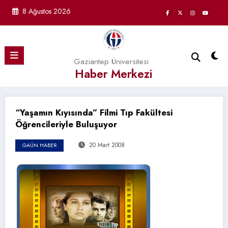
İçeriğe
8 Ağustos 2026
atla
Gaziantep Üniversitesi
Haber Merkezi
“Yaşamın Kıyısında” Filmi Tıp Fakültesi
Öğrencileriyle Buluşuyor
20 Mart 2008
GAÜN HABER