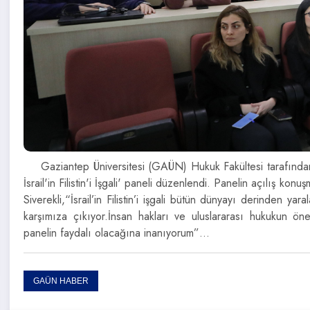
Gaziantep Üniversitesi (GAÜN) Hukuk Fakültesi tarafınd
İsrail'in Filistin'i İşgali' paneli düzenlendi. Panelin açılış
Siverekli,“İsrail’in Filistin’i işgali bütün dünyayı derinden ya
karşımıza çıkıyor.İnsan hakları ve uluslararası hukukun ö
panelin faydalı olacağına inanıyorum”…
GAÜN HABER