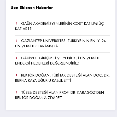
Son Eklenen Haberler
GAÜN AKADEMİSYENLERİNİN COST KATILIMI ÜÇ
KAT ARTTI
GAZİANTEP ÜNİVERSİTESİ TÜRKİYE’NİN EN İYİ 24
ÜNİVERSİTESİ ARASINDA
GAÜN’DE GİRİŞİMCİ VE YENİLİKÇİ ÜNİVERSİTE
ENDEKSİ HEDEFLERİ DEĞERLENDİRİLDİ
REKTÖR DOĞAN, TÜBİTAK DESTEĞİ ALAN DOÇ. DR.
BERNA KAYA UĞUR’U KABUL ETTİ
TÜSEB DESTEĞİ ALAN PROF. DR. KARAGÖZ’DEN
REKTÖR DOĞAN’A ZİYARET