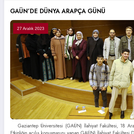
GAÜN’DE DÜNYA ARAPÇA GÜNÜ
27 Aralık 2023
Gaziantep Üniversitesi (GAÜN) İlahiyat Fakültesi, 18 
Etkinliğin açılış konuşmasını yapan GAÜN) İlahiyat Fakültes