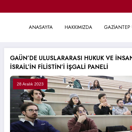
ANASAYFA
HAKKIMIZDA
GAZİANTEP 
GAÜN’DE ULUSLARARASI HUKUK VE İNS
İSRAİL’İN FİLİSTİN’İ İŞGALİ PANELİ
28 Aralık 2023