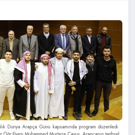
Aralık Dünya Arapça Günü kapsamında program düzenledi.
i Dr.Öğr.Üyesi Muhammed Murtaza Çavuş, Arapçanın tarihsel