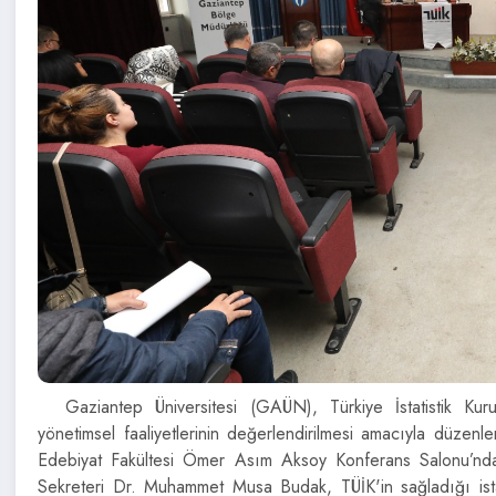
Gaziantep Üniversitesi (GAÜN), Türkiye İstatistik K
yönetimsel faaliyetlerinin değerlendirilmesi amacıyla düzen
Edebiyat Fakültesi Ömer Asım Aksoy Konferans Salonu’nd
Sekreteri Dr. Muhammet Musa Budak, TÜİK'in sağladığı istatis