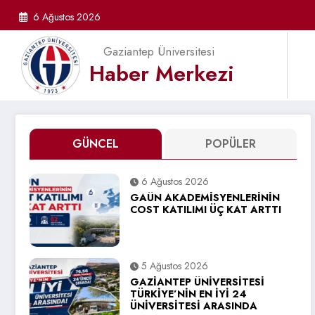
İçeriğe
6 Ağustos 2026
atla
Gaziantep Üniversitesi
Haber Merkezi
GÜNCEL
POPÜLER
6 Ağustos 2026
GAÜN AKADEMİSYENLERİNİN
COST KATILIMI ÜÇ KAT ARTTI
5 Ağustos 2026
GAZİANTEP ÜNİVERSİTESİ
TÜRKİYE’NİN EN İYİ 24
ÜNİVERSİTESİ ARASINDA