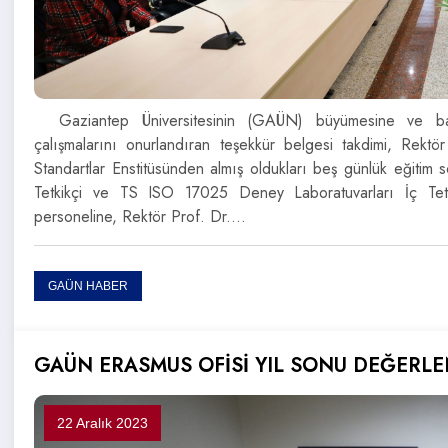
Gaziantep Üniversitesinin (GAÜN) büyümesine ve başa
çalışmalarını onurlandıran teşekkür belgesi takdimi, Rektör
Standartlar Enstitüsünden almış oldukları beş günlük eğitim 
Tetkikçi ve TS ISO 17025 Deney Laboratuvarları İç Tetk
personeline, Rektör Prof. Dr.…
GAÜN HABER
GAÜN ERASMUS OFİSİ YIL SONU DEĞERL
22 Aralık 2023