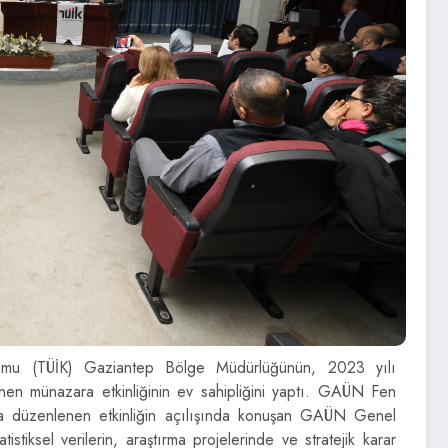
urumu (TÜİK) Gaziantep Bölge Müdürlüğünün, 2023 yılı
lenen münazara etkinliğinin ev sahipliğini yaptı. GAÜN Fen
a düzenlenen etkinliğin açılışında konuşan GAÜN Genel
tiksel verilerin, araştırma projelerinde ve stratejik karar