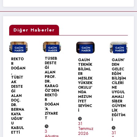
Diğer Haberler
GAÜN
GAÜN
GAÜN
GAÜN
HABER
HABER
HABER
HABER
GAÜN’
TÜSEB
GAÜN
GAÜN’
DEN
DESTE
TEKNİK
DEN
ÜRDÜN
Ğİ
BİLİML
GELEC
ÜNİVER
ALAN
ER
EĞİN
SİTESİ
PROF.
MESLEK
BİLİŞİM
NE
DR.
YÜKSEK
CİLERİ
ERASM
KARAG
OKULU’
NE
US+
ÖZ’DEN
NDA
UYGUL
ZİYARE
REKTÖ
MEZUN
AMALI
Tİ
R
İYET
SİBER
DOĞAN
SEVİNC
GÜVEN
’A
İ
LİK
31
ZİYARE
EĞİTİM
Temmuz
T
İ
2026
31
Temmuz
3
31
2026
Ağustos