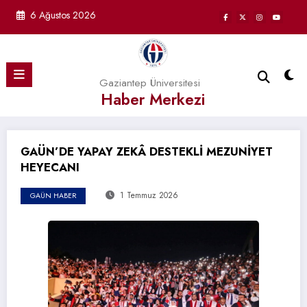
İçeriğe
6 Ağustos 2026
atla
Gaziantep Üniversitesi
Haber Merkezi
GAÜN’DE YAPAY ZEKÂ DESTEKLİ MEZUNİYET
HEYECANI
1 Temmuz 2026
GAÜN HABER