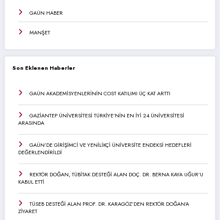
GAÜN HABER
MANŞET
Son Eklenen Haberler
GAÜN AKADEMİSYENLERİNİN COST KATILIMI ÜÇ KAT ARTTI
GAZİANTEP ÜNİVERSİTESİ TÜRKİYE’NİN EN İYİ 24 ÜNİVERSİTESİ
ARASINDA
GAÜN’DE GİRİŞİMCİ VE YENİLİKÇİ ÜNİVERSİTE ENDEKSİ HEDEFLERİ
DEĞERLENDİRİLDİ
REKTÖR DOĞAN, TÜBİTAK DESTEĞİ ALAN DOÇ. DR. BERNA KAYA UĞUR’U
KABUL ETTİ
TÜSEB DESTEĞİ ALAN PROF. DR. KARAGÖZ’DEN REKTÖR DOĞAN’A
ZİYARET