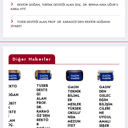
REKTÖR DOĞAN, TÜBİTAK DESTEĞİ ALAN DOÇ. DR. BERNA KAYA UĞUR’U
KABUL ETTİ
TÜSEB DESTEĞİ ALAN PROF. DR. KARAGÖZ’DEN REKTÖR DOĞAN’A
ZİYARET
Diğer Haberler
GAÜN
GAÜN
GAÜN
GAÜN
HABER
HABER
HABER
HABER
GAÜN’
TÜSEB
GAÜN
GAÜN’
DEN
DESTE
TEKNİK
DEN
ÜRDÜN
Ğİ
BİLİML
GELEC
ÜNİVER
ALAN
ER
EĞİN
SİTESİ
PROF.
MESLEK
BİLİŞİM
NE
DR.
YÜKSEK
CİLERİ
ERASM
KARAG
OKULU’
NE
US+
ÖZ’DEN
NDA
UYGUL
ZİYARE
REKTÖ
MEZUN
AMALI
Tİ
R
İYET
SİBER