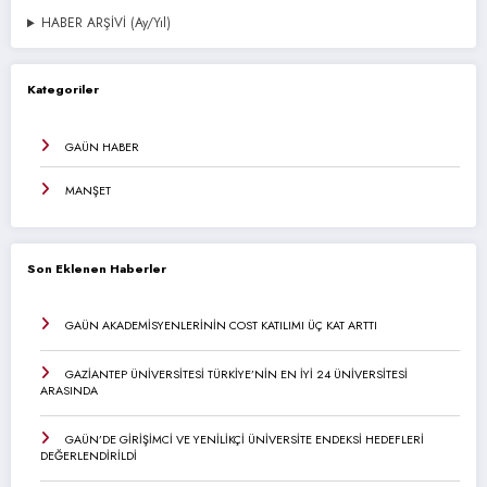
HABER ARŞİVİ (Ay/Yıl)
Kategoriler
GAÜN HABER
MANŞET
Son Eklenen Haberler
GAÜN AKADEMİSYENLERİNİN COST KATILIMI ÜÇ KAT ARTTI
GAZİANTEP ÜNİVERSİTESİ TÜRKİYE’NİN EN İYİ 24 ÜNİVERSİTESİ
ARASINDA
GAÜN’DE GİRİŞİMCİ VE YENİLİKÇİ ÜNİVERSİTE ENDEKSİ HEDEFLERİ
DEĞERLENDİRİLDİ