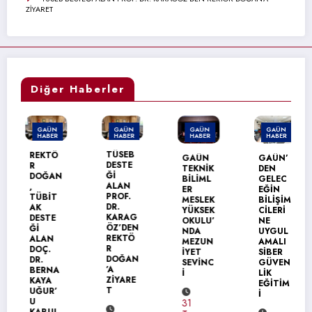
ZİYARET
Diğer Haberler
GAÜN
GAÜN
GAÜN
GAÜN
HABER
HABER
HABER
HABER
TÜSEB
REKTÖ
GAÜN
GAÜN’
DESTE
R
TEKNİK
DEN
Ğİ
DOĞAN
BİLİML
GELEC
ALAN
,
ER
EĞİN
PROF.
TÜBİT
MESLEK
BİLİŞİM
DR.
AK
YÜKSEK
CİLERİ
KARAG
DESTE
OKULU’
NE
ÖZ’DEN
Ğİ
NDA
UYGUL
REKTÖ
ALAN
MEZUN
AMALI
R
DOÇ.
İYET
SİBER
DOĞAN
DR.
SEVİNC
GÜVEN
’A
BERNA
İ
LİK
ZİYARE
KAYA
EĞİTİM
T
UĞUR’
İ
U
31