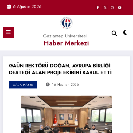
İçeriğe
6 Ağustos 2026
atla
Gaziantep Üniversitesi
Haber Merkezi
GAÜN REKTÖRÜ DOĞAN, AVRUPA BİRLİĞİ
DESTEĞİ ALAN PROJE EKİBİNİ KABUL ETTİ
16 Haziran 2026
GAÜN HABER