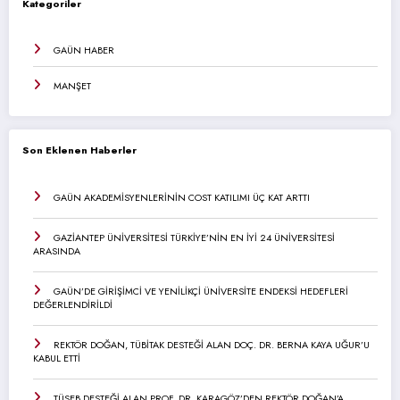
Kategoriler
GAÜN HABER
MANŞET
Son Eklenen Haberler
GAÜN AKADEMİSYENLERİNİN COST KATILIMI ÜÇ KAT ARTTI
GAZİANTEP ÜNİVERSİTESİ TÜRKİYE’NİN EN İYİ 24 ÜNİVERSİTESİ
ARASINDA
GAÜN’DE GİRİŞİMCİ VE YENİLİKÇİ ÜNİVERSİTE ENDEKSİ HEDEFLERİ
DEĞERLENDİRİLDİ
REKTÖR DOĞAN, TÜBİTAK DESTEĞİ ALAN DOÇ. DR. BERNA KAYA UĞUR’U
KABUL ETTİ
TÜSEB DESTEĞİ ALAN PROF. DR. KARAGÖZ’DEN REKTÖR DOĞAN’A